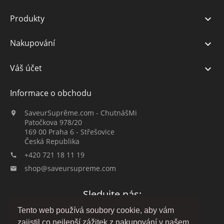
Produkty

Nakupování

Váš účet

Informace o obchodu
SaveurSuprême.com - ChutnášMi

Patočkova 978/20
169 00 Praha 6 - Střešovice
Česká Republika
+420 721 18 11 19

shop@saveursupreme.com

Sledujte nás:
Tento web používá soubory cookie, aby vám
zajistil co nejlepší zážitek z nakupování v našem