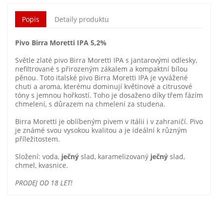
Popis
Detaily produktu
Pivo Birra Moretti IPA 5,2%
Světle zlaté pivo Birra Moretti IPA s jantarovými odlesky,
nefiltrované s přirozeným zákalem a kompaktní bílou
pěnou. Toto italské pivo Birra Moretti IPA je vyvážené
chuti a aroma, kterému dominují květinové a citrusové
tóny s jemnou hořkostí. Toho je dosaženo díky třem fázím
chmelení, s důrazem na chmelení za studena.
Birra Moretti je oblíbeným pivem v Itálii i v zahraničí. Pivo
je známé svou vysokou kvalitou a je ideální k různým
příležitostem.
Složení: voda,
ječný
slad, karamelizovaný
ječný
slad,
chmel, kvasnice.
PRODEJ OD 18 LET!