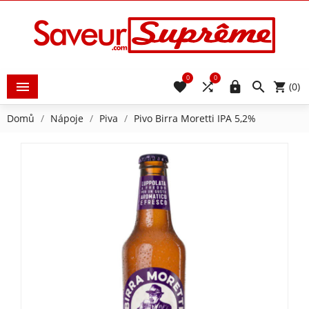
0
0





(0)
Domů
Nápoje
Piva
Pivo Birra Moretti IPA 5,2%