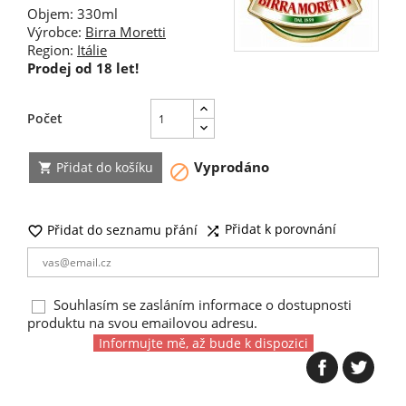
Objem: 330ml
Výrobce:
Birra Moretti
Region:
Itálie
Prodej od 18 let!
Počet
Vyprodáno
Přidat do košíku


Přidat k porovnání
Přidat do seznamu přání


Souhlasím se zasláním informace o dostupnosti
produktu na svou emailovou adresu.
Informujte mě, až bude k dispozici