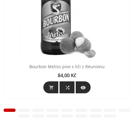
Bourbon Metiss pivo s liči z Réunionu
84,00 Kč
Cena


