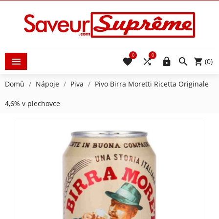
0
0





(0)
Domů
Nápoje
Piva
Pivo Birra Moretti Ricetta Originale
4,6% v plechovce