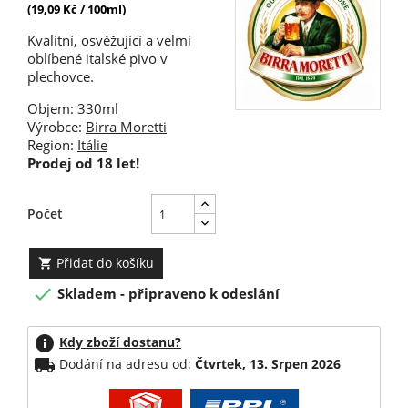
(19,09 Kč / 100ml)
Kvalitní, osvěžující a velmi
oblíbené italské pivo v
plechovce.
Objem: 330ml
Výrobce:
Birra Moretti
Region:
Itálie
Prodej od 18 let!
Počet
Přidat do košíku


Skladem - připraveno k odeslání
info
Kdy zboží dostanu?
local_shipping
Dodání na adresu od:
Čtvrtek, 13. Srpen 2026