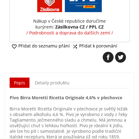
Nákup v České republice doručíme
kurýrem:
Zásilkovna CZ / PPL CZ
/ Podrobnosti a doprava do dalších zemí /
Přidat do seznamu přání
Přidat k porovnání


Popis
Detaily produktu
Pivo Birra Moretti Ricetta Originale 4,6% v plechovce
Birra Moretti Ricetta Originale v plechovce je světlý ležák
s obsahem alkoholu 4,6 %. Pivo je vyrobeno z vody z řeky
Tagliamento, ječmenného sladu a chmelu. Má jemnou a
osvěžující chuť s lehkou hořkostí. Pivo je ideální k jídlu,
ale lze ho pít i samostatně. Je vyrobeno podle tradiční
italské receptury, která je používána již od roku 1859.