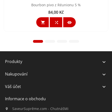
Bourbon pivo z Réunionu 5 %
84,00 Kč
Cena



Produkty

Nakupování

Váš účet

Informace o obchodu
SaveurSuprême.com - ChutnášMi
