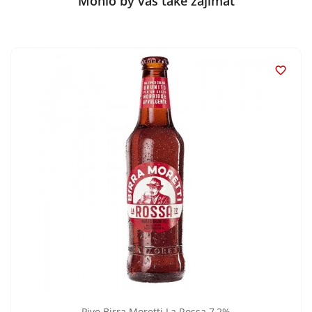
Mohlo by vás také zajímat

Pivo Birra Moretti La Rossa 7,2%