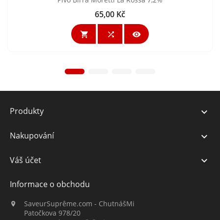
65,00 Kč
Cena



Produkty

Nakupování

Váš účet

Informace o obchodu
SaveurSuprême.com - ChutnášMi

Patočkova 978/20