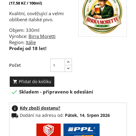
(17,58 Kč / 100ml)
Kvalitní, osvěžující a velmi
oblíbené italské pivo.
Objem: 330ml
Výrobce:
Birra Moretti
Region:
Itálie
Prodej od 18 let!
Počet
Přidat do košíku


Skladem - připraveno k odeslání
info
Kdy zboží dostanu?
local_shipping
Dodání na adresu od:
Pátek, 14. Srpen 2026