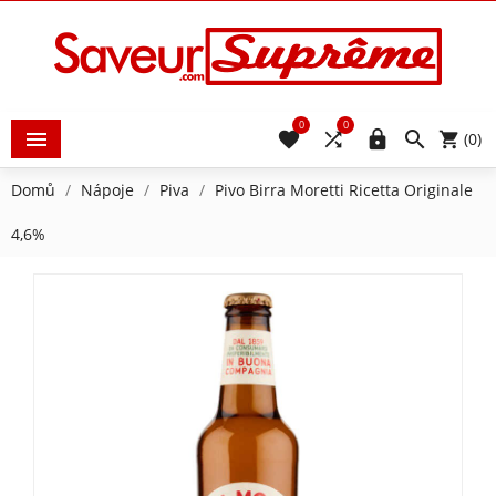
0
0





(0)
Domů
Nápoje
Piva
Pivo Birra Moretti Ricetta Originale
4,6%