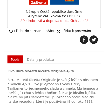
Nákup v České republice doručíme
kurýrem:
Zásilkovna CZ / PPL CZ
/ Podrobnosti a doprava do dalších zemí /
Přidat do seznamu přání
Přidat k porovnání


Popis
Detaily produktu
Pivo Birra Moretti Ricetta Originale 4,6%
Birra Moretti Ricetta Originale je světlý ležák s obsahem
alkoholu 4,6 %. Pivo je vyrobeno z vody z řeky
Tagliamento, ječmenného sladu a chmelu. Má jemnou a
osvěžující chuť s lehkou hořkostí. Pivo je ideální k jídlu,
ale lze ho pít i samostatně. Je vyrobeno podle tradiční
italské receptury, která je používána již od roku 1859.