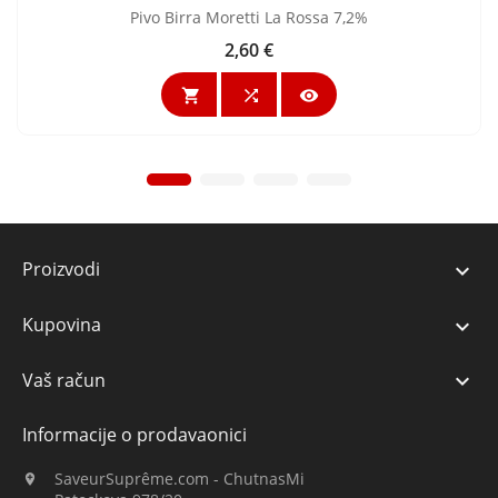
Pivo Birra Moretti La Rossa 7,2%
2,60 €
Cijena



Proizvodi

Kupovina

Vaš račun

Informacije o prodavaonici
SaveurSuprême.com - ChutnasMi
