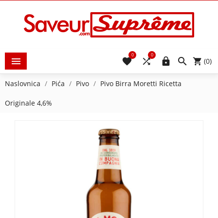
0
0





(0)
Naslovnica
Pića
Pivo
Pivo Birra Moretti Ricetta
Originale 4,6%