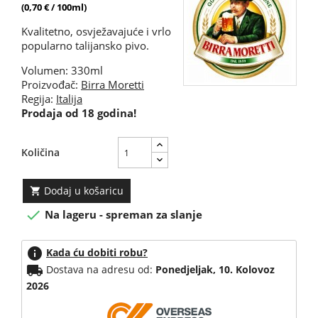
(0,70 € / 100ml)
Kvalitetno, osvježavajuće i vrlo
popularno talijansko pivo.
Volumen: 330ml
Proizvođač:
Birra Moretti
Regija:
Italija
Prodaja od 18 godina!
Količina
Dodaj u košaricu


Na lageru - spreman za slanje
info
Kada ću dobiti robu?
local_shipping
Dostava na adresu od:
Ponedjeljak, 10. Kolovoz
2026