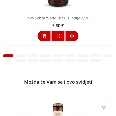
Pivo Cobra World Beer iz Indije 4,5%
3,80 €
Cijena



Možda će Vam se i ovo svidjeti
