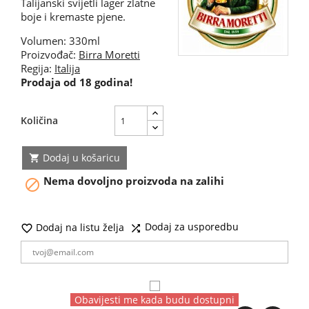
Talijanski svijetli lager zlatne
boje i kremaste pjene.
Volumen: 330ml
Proizvođač:
Birra Moretti
Regija:
Italija
Prodaja od 18 godina!
Količina
Dodaj u košaricu

Nema dovoljno proizvoda na zalihi

Dodaj za usporedbu
Dodaj na listu želja


Obavijesti me kada budu dostupni