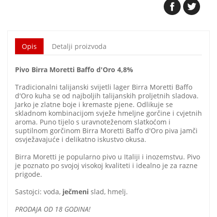
Opis
Detalji proizvoda
Pivo Birra Moretti Baffo d'Oro 4,8%
Tradicionalni talijanski svijetli lager Birra Moretti Baffo
d'Oro kuha se od najboljih talijanskih proljetnih sladova.
Jarko je zlatne boje i kremaste pjene. Odlikuje se
skladnom kombinacijom svježe hmeljne gorčine i cvjetnih
aroma. Puno tijelo s uravnoteženom slatkoćom i
suptilnom gorčinom Birra Moretti Baffo d'Oro piva jamči
osvježavajuće i delikatno iskustvo okusa.
Birra Moretti je popularno pivo u Italiji i inozemstvu. Pivo
je poznato po svojoj visokoj kvaliteti i idealno je za razne
prigode.
Sastojci: voda,
ječmeni
slad, hmelj.
PRODAJA OD 18 GODINA!