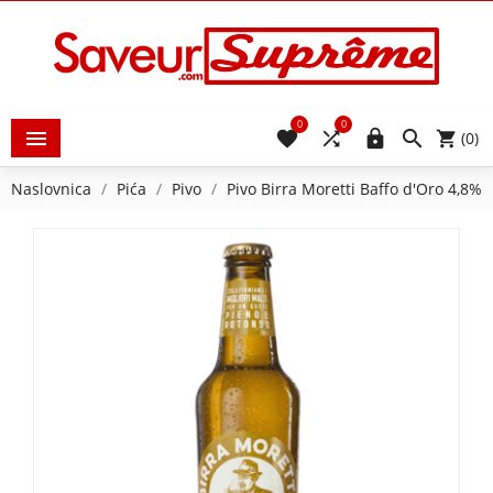
0
0





(0)
Naslovnica
Pića
Pivo
Pivo Birra Moretti Baffo d'Oro 4,8%