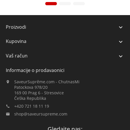
Proizvodi

Kupovina

Vaš račun

Informacije o prodavaonici
SaveurSuprême.com - ChutnasMi

Patockova 978/20
169 00 Prag 6 - Stresovice
Češka Republika
+420 721 18 11 19

shop@saveursupreme.com

Gledajte nas: