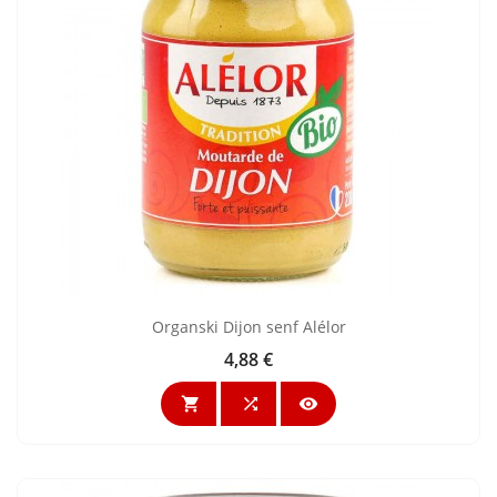
Organski Dijon senf Alélor
4,88 €
Cijena


