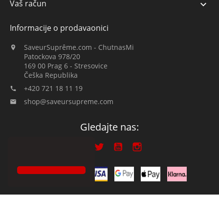
Vaš račun

Informacije o prodavaonici
SaveurSuprême.com - ChutnasMi

Patockova 978/20
169 00 Prag 6 - Stresovice
Češka Republika
+420 721 18 11 19

shop@saveursupreme.com

Gledajte nas:
© 2019-2026 :: SaveurSuprême.com od ChutnasMi :: obiteljska tvrtka