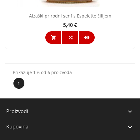
Alzaški prirodni senf s Espelette čilijem
5,40 €
Cijena



Prikazuje 1-6 od 6 proizvoda
1
Proizvodi

Kupovina
