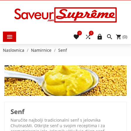
0
0





(0)
Naslovnica
Namirnice
Senf
Senf
Naručite najbolji tradicionalni senf s jelovnika
ChutnasMi. Otkrijte senf u svojim receptima i za