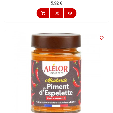
5,92 €
Cijena



