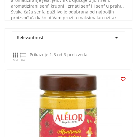
aromatiziranje jela. Jelovnik uključuje dijon senf,
aromatizirani senf, krupni i zrnati senf ili senf u prahu.
Svaka čaša senfa pažljivo je odabrana od najboljih
proizvođača kako bi Vam pružila maksimalan užitak.

Relevantnost


Prikazuje 1-6 od 6 proizvoda
Grid
List
