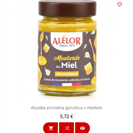

Alzaška prirodna gorušica s medom
5,72 €
Cijena


