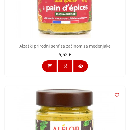
Alzaški prirodni senf sa začinom za medenjake
5,52 €
Cijena



