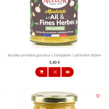
Alzaška prirodna gorušica s češnjakom i začinskim biljem
5,40 €
Cijena



