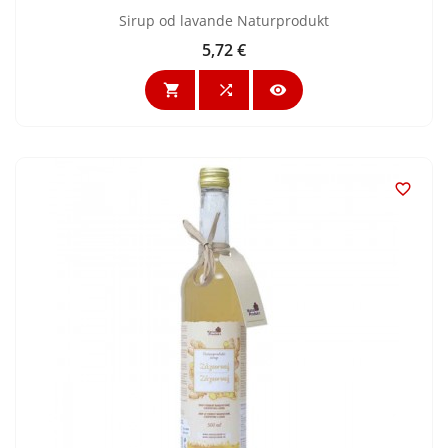
Sirup od lavande Naturprodukt
5,72 €
Cijena



