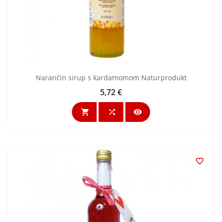
Narančin sirup s kardamomom Naturprodukt
5,72 €
Cijena



