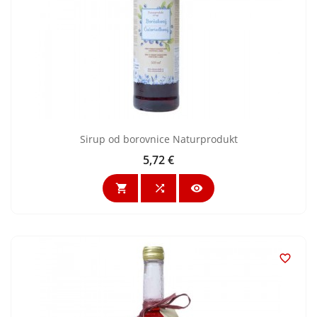
Sirup od borovnice Naturprodukt
5,72 €
Cijena



