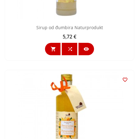
Sirup od đumbira Naturprodukt
5,72 €
Cijena



