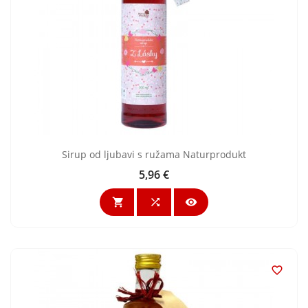
Sirup od ljubavi s ružama Naturprodukt
5,96 €
Cijena



