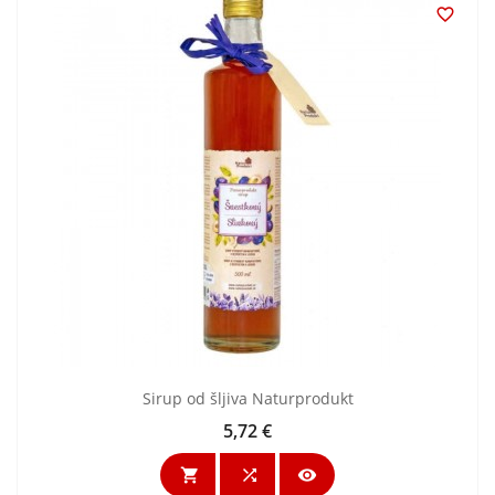

Sirup od šljiva Naturprodukt
5,72 €
Cijena


