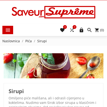
0
0





(0)
Naslovnica
Pića
Sirupi
Sirupi
Omiljeno piće mališana, ali i odrasli cijenjeno u
koktelima. Nudimo vam širok izbor sirupa u klasičnim i