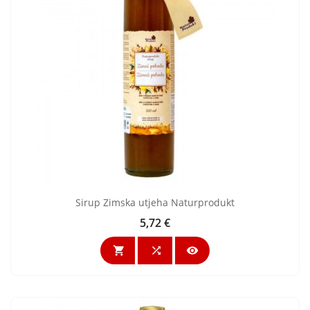
Sirup Zimska utjeha Naturprodukt
5,72 €
Cijena


