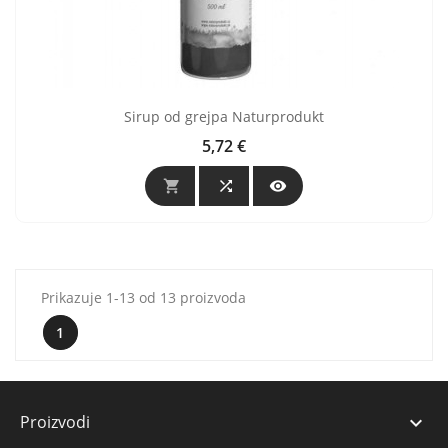
Sirup od grejpa Naturprodukt
5,72 €
Cijena



Prikazuje 1-13 od 13 proizvoda
1
Proizvodi
