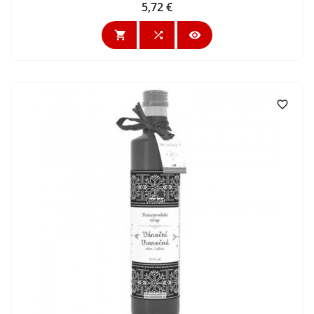
5,72 €
Cijena



