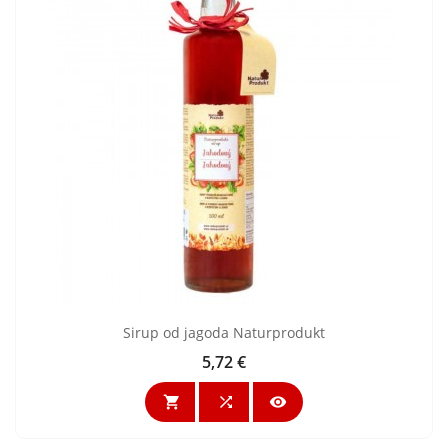
Sirup od jagoda Naturprodukt
5,72 €
Cijena


