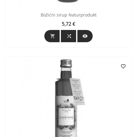
Božićni sirup Naturprodukt
5,72 €
Cijena



