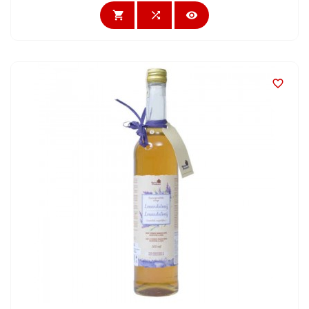



