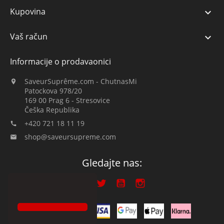
Kupovina

Vaš račun

Informacije o prodavaonici
SaveurSuprême.com - ChutnasMi

Patockova 978/20
169 00 Prag 6 - Stresovice
Češka Republika
+420 721 18 11 19

shop@saveursupreme.com

Gledajte nas: