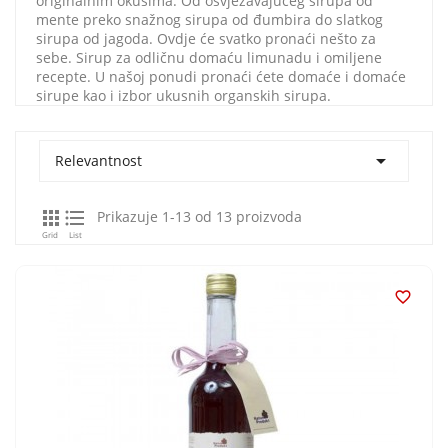
originalnim okusima. Od osvježavajućeg sirupa od
mente preko snažnog sirupa od đumbira do slatkog
sirupa od jagoda. Ovdje će svatko pronaći nešto za
sebe. Sirup za odličnu domaću limunadu i omiljene
recepte. U našoj ponudi pronaći ćete domaće i domaće
sirupe kao i izbor ukusnih organskih sirupa.

Relevantnost


Prikazuje 1-13 od 13 proizvoda
Grid
List
