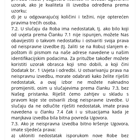
uzorak, ako je kvaliteta ili izvedba određena prema
uzorku;
d) je u odgovarajućoj količini i težini, nije opterećen
pravima trećih osoba.
7.2. U slučaju da Roba ima nedostatak, tj. ako bilo koji
od uvjeta prema Članku 7.1 nije ispunjen, možete Nas
obavijestiti o takvom nedostatku i ostvariti svoja prava
od neispravne izvedbe (tj. žaliti se na Robu) slanjem e-
poštom ili pismom na naše adrese navedene u našim
identifikacijskim podacima. Za pritužbe također možete
koristiti uzorak obrasca koji smo dobili, a koji čini
Dodatak br. 1 Uvjeta i odredbi. U ostvarivanju prava na
neispravnu izvedbu, morate odabrati kako želite riješiti
nedostatak, a ovaj izbor ne možete naknadno
promijeniti, osim u slučajevima prema članku 7.3, bez
Našeg pristanka. Riješit ćemo zahtjev u skladu s
pravom koje ste ostvarili zbog neispravne izvedbe. U
slučaju da ne odlučite riješiti nedostatak, imate prava
navedena u članku 7.4 čak i u situacijama kada je
manjkava izvedba bila bitna povreda Ugovora.
7.3. Ako je neispravna izvedba bitno kršenje Ugovora,
imate sljedeća prava:
a) ukloniti nedostatak isporukom nove Robe bez