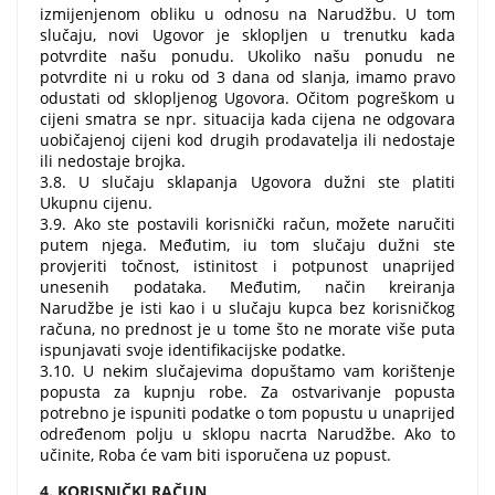
izmijenjenom obliku u odnosu na Narudžbu. U tom
slučaju, novi Ugovor je sklopljen u trenutku kada
potvrdite našu ponudu. Ukoliko našu ponudu ne
potvrdite ni u roku od 3 dana od slanja, imamo pravo
odustati od sklopljenog Ugovora. Očitom pogreškom u
cijeni smatra se npr. situacija kada cijena ne odgovara
uobičajenoj cijeni kod drugih prodavatelja ili nedostaje
ili nedostaje brojka.
3.8. U slučaju sklapanja Ugovora dužni ste platiti
Ukupnu cijenu.
3.9. Ako ste postavili korisnički račun, možete naručiti
putem njega. Međutim, iu tom slučaju dužni ste
provjeriti točnost, istinitost i potpunost unaprijed
unesenih podataka. Međutim, način kreiranja
Narudžbe je isti kao i u slučaju kupca bez korisničkog
računa, no prednost je u tome što ne morate više puta
ispunjavati svoje identifikacijske podatke.
3.10. U nekim slučajevima dopuštamo vam korištenje
popusta za kupnju robe. Za ostvarivanje popusta
potrebno je ispuniti podatke o tom popustu u unaprijed
određenom polju u sklopu nacrta Narudžbe. Ako to
učinite, Roba će vam biti isporučena uz popust.
4. KORISNIČKI RAČUN