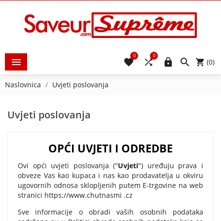
0
0





(0)
Naslovnica
Uvjeti poslovanja
Uvjeti poslovanja
OPĆI UVJETI I ODREDBE
Ovi opći uvjeti poslovanja ("
Uvjeti
") uređuju prava i
obveze Vas kao kupaca i nas kao prodavatelja u okviru
ugovornih odnosa sklopljenih putem E-trgovine na web
stranici https://www.chutnasmi .cz
Sve informacije o obradi vaših osobnih podataka