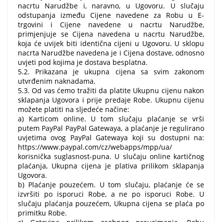
nacrtu Narudžbe i, naravno, u Ugovoru. U slučaju
odstupanja između Cijene navedene za Robu u E-
trgovini i Cijene navedene u nacrtu Narudžbe,
primjenjuje se Cijena navedena u nacrtu Narudžbe,
koja će uvijek biti identična cijeni u Ugovoru. U sklopu
nacrta Narudžbe navedena je i Cijena dostave, odnosno
uvjeti pod kojima je dostava besplatna.
5.2. Prikazana je ukupna cijena sa svim zakonom
utvrđenim naknadama.
5.3. Od vas ćemo tražiti da platite Ukupnu cijenu nakon
sklapanja Ugovora i prije predaje Robe. Ukupnu cijenu
možete platiti na sljedeće načine:
a) Karticom online. U tom slučaju plaćanje se vrši
putem PayPal PayPal Gatewaya, a plaćanje je regulirano
uvjetima ovog PayPal Gatewaya koji su dostupni na:
https://www.paypal.com/cz/webapps/mpp/ua/
korisnička suglasnost-puna. U slučaju online kartičnog
plaćanja, Ukupna cijena je plativa prilikom sklapanja
Ugovora.
b) Plaćanje pouzećem. U tom slučaju, plaćanje će se
izvršiti po isporuci Robe, a ne po isporuci Robe. U
slučaju plaćanja pouzećem, Ukupna cijena se plaća po
primitku Robe.