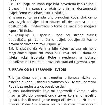
6.8. U slučaju da Roba nije bila navedena kao zaliha u
E-trgovini i naznačeno okvirno vrijeme dostupnosti,
uvijek ćemo Vas obavijestiti u slučaju:
a) izvanrednog prekida u proizvodnji Robe, dok ćemo
Vas uvijek obavijestiti o novom očekivanom vremenu
dostupnosti ili informaciji o tome da neće biti moguće
isporučiti Robu;
b) kašnjenje u isporuci Robe od strane Našeg
dobavljača, pri čemu ćemo uvijek obavijestiti Vas o
novom očekivanom roku isporuke.
6.9. U slučaju da Vam iz bilo kojeg razloga nismo u
mogućnosti isporučiti Robu ni u roku od 30 dana od
isteka roka isporuke Robe navedenog u potvrdi
narudžbe, mi i vi imate pravo odustati od Ugovora.< /p>
7. PRAVA OD NEISPRAVNIH IZVEDBI
7.1. Jamčimo da je u trenutku prijenosa rizika od
oštećenja Robe u skladu s člankom 6.7 Uvjeta i odredbi,
Roba bez nedostataka, posebice da:
a) ima karakteristike koje mi dogovorili s Vama, a ako
nisu izričito dogovoreni, onda takve, koje smo naveli u
opisu Robe, ili one koje se mogu očekivati ​​s obzirom na
prirodu Robe; ) odgovara kvaliteti ili izvedbi ugovoreni