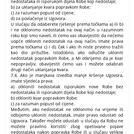
nedostataka ili isporukom dijela Robe koji nedostaje;
b) za uklanjanje kvara popravkom Robe;
c) za razuman popust od cijene;
d) za povlačenje iz Ugovora.
U slučaju da odaberete rješenje prema točkama a) ili b)
i ne otklonimo nedostatak na ovaj način u razumnom
roku koji smo naveli, ili ćemo vas obavijestiti da nećemo
uopće otkloniti nedostatak na ovaj način, imate prava
prema točkama c) i d), čak i ako ih niste prvotno tražili
kao dio pritužbe. Istodobno, ako odlučite ukloniti
nedostatak popravkom Robe, a Mi otkrijemo da je kvar
nepopravljiv, obavijestit ćemo vas i možete odabrati
drugi način uklanjanja kvara.
7.4. Ako je manjkava izvedba manje kršenje Ugovora,
imate sljedeća prava:
a) otkloniti nedostatak isporukom nove Robe bez
nedostataka ili isporukom dijela Robe koji nedostaje;
b) otkloniti kvar popravkom Robe;
c) za razuman popust od cijene.
Međutim, ako nedostatak ne otklonimo na vrijeme ili
odbijemo ukloniti nedostatak, imate pravo odustati od
Ugovora. Također možete odustati u slučaju da Robu ne
možete pravilno koristiti zbog opetovane pojave
nedostataka nakon popravka Robe ili u slučaju velikog