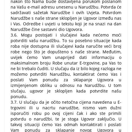
nakon što Nama bude dostavljena porukom poslanom
na Vašu e-mail adresu unesenu u Narudžbu. Potvrda će
sadržavati sažetak Narudžbe i ovih Uvjeta. Potvrdom
Narudžbe s naše strane sklopljen je Ugovor između nas
i Vas. Odredbe i uvjeti u tekstu koji je na snazi ​​na dan
Narudžbe čine sastavni dio Ugovora.
3.6. Mogu postojati i slučajevi kada nećemo moći
potvrditi vašu narudžbu. To su posebno situacije kada
roba nije dostupna ili slučajevi kada naručite veći broj
robe nego što je dopušteno s naše strane. Međutim,
uvijek ćemo Vam unaprijed dati informaciju o
maksimalnom broju Robe unutar E-trgovine, pa Vas to
ne bi trebalo čuditi. U slučaju da iz bilo kojeg razloga ne
možemo potvrditi Narudžbu, kontaktirat ćemo Vas i
poslati Vam ponudu za sklapanje Ugovora u
izmijenjenom obliku u odnosu na Narudžbu. U tom
slučaju, ugovor je sklopljen kada potvrdite našu
ponudu.
3.7. U slučaju da je očito netočna cijena navedena u E-
trgovini ili u nacrtu narudžbe, nismo vam dužni
isporučiti robu po ovoj cijeni čak i ako ste primili
potvrdu o narudžbi, te je stoga Ugovor zaključio. U
takvoj situaciji ćemo Vas odmah kontaktirati i poslati
Vam ponudu za sklapanje novog Ugovora u