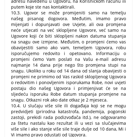
adresu navedenu u Ugovoru, na Korisničkom računu ili
putem koje ste nas kontaktirali.
10.3. Ugovor se može promijeniti samo na temelju
našeg pisanog dogovora. Međutim, imamo pravo
mijenjati i dopunjavati ove Uvjete, ali ova promjena
neće utjecati na već sklopljene Ugovore, već samo na
Ugovore koji će biti sklopljeni nakon datuma stupanja
na snagu ove izmjene. Međutim, o promjeni ćemo vas
obavijestiti samo ako vam, temeljem Ugovora, robu
isporučujemo redovito i opetovano. Informaciju o
promjeni ćemo Vam poslati na Vašu e-mail adresu
najmanje 14 dana prije nego što promjena stupi na
snagu. Ukoliko u roku od 14 dana od slanja obavijesti o
promjeni ne primimo od Vas raskid sklopljenog Ugovora
o redovitim i ponovljenim isporukama Robe, novi uvjeti
postaju dio našeg Ugovora i primjenjivat će se na
sljedeću isporuku Robe datum stupanja promjene na
snagu. Otkazni rok ako date otkaz je 2 mjeseca.
10.4. U slučaju više sile ili događaja koji se ne mogu
predvidjeti (prirodna katastrofa, pandemija, pogonski
zastoji, prekidi rada podizvođača itd.), ne odgovaramo
za štetu nastalu kao rezultat ili u vezi sa slučajevima
više sile i ako stanje više sile traje dulje od 10 dana, Mi i
Vi imamo pravo odustati od Ugovora.