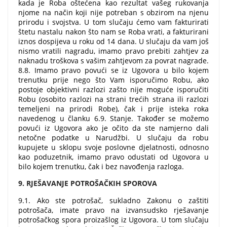
kada je Roba oštećena kao rezultat vašeg rukovanja
njome na način koji nije potreban s obzirom na njenu
prirodu i svojstva. U tom slučaju ćemo vam fakturirati
štetu nastalu nakon što nam se Roba vrati, a fakturirani
iznos dospijeva u roku od 14 dana. U slučaju da vam još
nismo vratili nagradu, imamo pravo prebiti zahtjev za
naknadu troškova s ​​vašim zahtjevom za povrat nagrade.
8.8. Imamo pravo povući se iz Ugovora u bilo kojem
trenutku prije nego što Vam isporučimo Robu, ako
postoje objektivni razlozi zašto nije moguće isporučiti
Robu (osobito razlozi na strani trećih strana ili razlozi
temeljeni na prirodi Robe), čak i prije isteka roka
navedenog u članku 6.9. Stanje. Također se možemo
povući iz Ugovora ako je očito da ste namjerno dali
netočne podatke u Narudžbi. U slučaju da robu
kupujete u sklopu svoje poslovne djelatnosti, odnosno
kao poduzetnik, imamo pravo odustati od Ugovora u
bilo kojem trenutku, čak i bez navođenja razloga.
9. RJEŠAVANJE POTROŠAČKIH SPOROVA
9.1. Ako ste potrošač, sukladno Zakonu o zaštiti
potrošača, imate pravo na izvansudsko rješavanje
potrošačkog spora proizašlog iz Ugovora. U tom slučaju