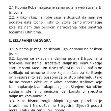
2.1 Kupnja Robe moguća je samo putem web sučelja E-
trgovine.
2.2. Prilikom kupnje robe vaša je dužnost da nam sve
podatke date točno i istinito. Stoga ćemo informacije
koje ste nam dali prilikom naručivanja robe smatrati
točnima i istinitima.
3. SKLAPANJE UGOVORA
3.1. S nama je moguće sklopiti ugovor samo na češkom
jeziku.
3.2. Ugovor se sklapa na daljinu putem E-trgovine, a
troškove korištenja sredstava daljinske komunikacije
snosite sami. Međutim, ti se troškovi ni na koji način ne
razlikuju od osnovne stope koju plaćate za korištenje
ovih resursa (to jest, posebno za pristup internetu), tako
da ne morate očekivati ​​nikakve dodatne troškove koje
Nas naplaćuje izvan ukupne cijene . Slanjem Narudžbe
suglasni ste s činjenicom da koristimo sredstva
daljinske komunikacije.
3.3. Kako bismo mogli sklopiti Ugovor potrebno je
izraditi nacrt Narudžbe na E-trgovini. Sljedeći podaci
moraju biti uključeni u ovu ponudu: