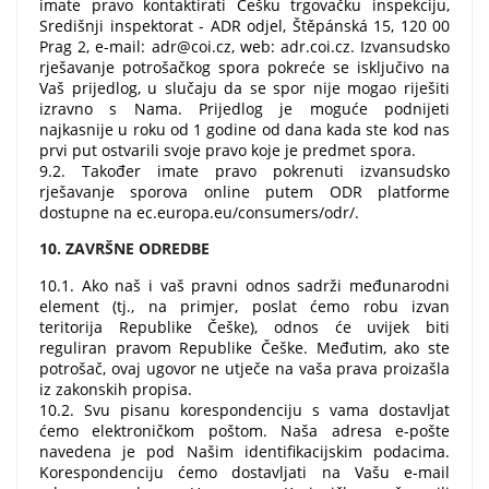
imate pravo kontaktirati Češku trgovačku inspekciju,
Središnji inspektorat - ADR odjel, Štěpánská 15, 120 00
Prag 2, e-mail: adr@coi.cz, web: adr.coi.cz. Izvansudsko
rješavanje potrošačkog spora pokreće se isključivo na
Vaš prijedlog, u slučaju da se spor nije mogao riješiti
izravno s Nama. Prijedlog je moguće podnijeti
najkasnije u roku od 1 godine od dana kada ste kod nas
prvi put ostvarili svoje pravo koje je predmet spora.
9.2. Također imate pravo pokrenuti izvansudsko
rješavanje sporova online putem ODR platforme
dostupne na ec.europa.eu/consumers/odr/.
10. ZAVRŠNE ODREDBE
10.1. Ako naš i vaš pravni odnos sadrži međunarodni
element (tj., na primjer, poslat ćemo robu izvan
teritorija Republike Češke), odnos će uvijek biti
reguliran pravom Republike Češke. Međutim, ako ste
potrošač, ovaj ugovor ne utječe na vaša prava proizašla
iz zakonskih propisa.
10.2. Svu pisanu korespondenciju s vama dostavljat
ćemo elektroničkom poštom. Naša adresa e-pošte
navedena je pod Našim identifikacijskim podacima.
Korespondenciju ćemo dostavljati na Vašu e-mail