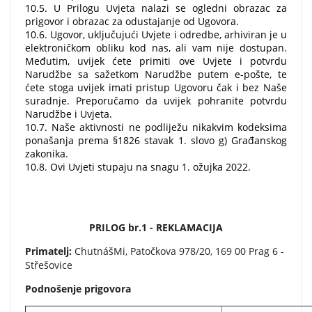
10.5. U Prilogu Uvjeta nalazi se ogledni obrazac za
prigovor i obrazac za odustajanje od Ugovora.
10.6. Ugovor, uključujući Uvjete i odredbe, arhiviran je u
elektroničkom obliku kod nas, ali vam nije dostupan.
Međutim, uvijek ćete primiti ove Uvjete i potvrdu
Narudžbe sa sažetkom Narudžbe putem e-pošte, te
ćete stoga uvijek imati pristup Ugovoru čak i bez Naše
suradnje. Preporučamo da uvijek pohranite potvrdu
Narudžbe i Uvjeta.
10.7. Naše aktivnosti ne podliježu nikakvim kodeksima
ponašanja prema §1826 stavak 1. slovo g) Građanskog
zakonika.
10.8. Ovi Uvjeti stupaju na snagu 1. ožujka 2022.
PRILOG br.1 - REKLAMACIJA
Primatelj:
ChutnášMi, Patočkova 978/20, 169 00 Prag 6 -
Střešovice
Podnošenje prigovora