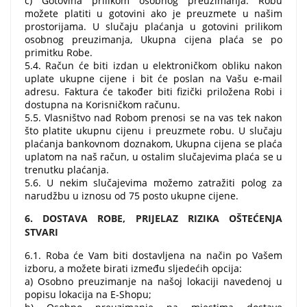
c) Gotovina prilikom osobnog preuzimanja. Robu
možete platiti u gotovini ako je preuzmete u našim
prostorijama. U slučaju plaćanja u gotovini prilikom
osobnog preuzimanja, Ukupna cijena plaća se po
primitku Robe.
5.4. Račun će biti izdan u elektroničkom obliku nakon
uplate ukupne cijene i bit će poslan na Vašu e-mail
adresu. Faktura će također biti fizički priložena Robi i
dostupna na Korisničkom računu.
5.5. Vlasništvo nad Robom prenosi se na vas tek nakon
što platite ukupnu cijenu i preuzmete robu. U slučaju
plaćanja bankovnom doznakom, Ukupna cijena se plaća
uplatom na naš račun, u ostalim slučajevima plaća se u
trenutku plaćanja.
5.6. U nekim slučajevima možemo zatražiti polog za
narudžbu u iznosu od 75 posto ukupne cijene.
6. DOSTAVA ROBE, PRIJELAZ RIZIKA OŠTEĆENJA
STVARI
6.1. Roba će Vam biti dostavljena na način po Vašem
izboru, a možete birati između sljedećih opcija:
a) Osobno preuzimanje na našoj lokaciji navedenoj u
popisu lokacija na E-Shopu;