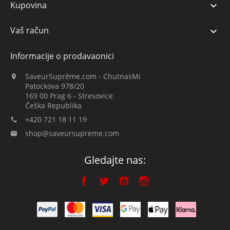
Kupovina

Vaš račun

Informacije o prodavaonici
SaveurSuprême.com - ChutnasMi

Patockova 978/20
169 00 Prag 6 - Stresovice
Češka Republika
+420 721 18 11 19

shop@saveursupreme.com

Gledajte nas: