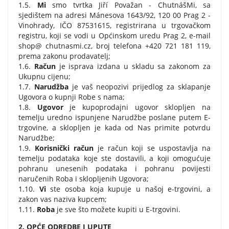
1.5.
Mi
smo tvrtka Jiří Považan - ChutnášMi, sa
sjedištem na adresi Mánesova 1643/92, 120 00 Prag 2 -
Vinohrady, IČO 87531615, registrirana u trgovačkom
registru, koji se vodi u Općinskom uredu Prag 2, e-mail
shop@ chutnasmi.cz, broj telefona +420 721 181 119,
prema zakonu prodavatelj;
1.6.
Račun
je isprava izdana u skladu sa zakonom za
Ukupnu cijenu;
1.7.
Narudžba
je vaš neopozivi prijedlog za sklapanje
Ugovora o kupnji Robe s nama;
1.8.
Ugovor
je kupoprodajni ugovor sklopljen na
temelju uredno ispunjene Narudžbe poslane putem E-
trgovine, a sklopljen je kada od Nas primite potvrdu
Narudžbe;
1.9.
Korisnički račun
je račun koji se uspostavlja na
temelju podataka koje ste dostavili, a koji omogućuje
pohranu unesenih podataka i pohranu povijesti
naručenih Roba i sklopljenih Ugovora;
1.10.
Vi
ste osoba koja kupuje u našoj e-trgovini, a
zakon vas naziva kupcem;
1.11.
Roba
je sve što možete kupiti u E-trgovini.
2. OPĆE ODREDBE I UPUTE