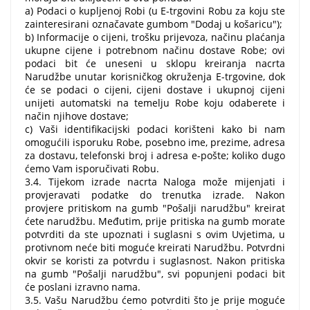
a) Podaci o kupljenoj Robi (u E-trgovini Robu za koju ste
zainteresirani označavate gumbom "Dodaj u košaricu");
b) Informacije o cijeni, trošku prijevoza, načinu plaćanja
ukupne cijene i potrebnom načinu dostave Robe; ovi
podaci bit će uneseni u sklopu kreiranja nacrta
Narudžbe unutar korisničkog okruženja E-trgovine, dok
će se podaci o cijeni, cijeni dostave i ukupnoj cijeni
unijeti automatski na temelju Robe koju odaberete i
način njihove dostave;
c) Vaši identifikacijski podaci korišteni kako bi nam
omogućili isporuku Robe, posebno ime, prezime, adresa
za dostavu, telefonski broj i adresa e-pošte; koliko dugo
ćemo Vam isporučivati ​​Robu.
3.4. Tijekom izrade nacrta Naloga može mijenjati i
provjeravati podatke do trenutka izrade. Nakon
provjere pritiskom na gumb "Pošalji narudžbu" kreirat
ćete narudžbu. Međutim, prije pritiska na gumb morate
potvrditi da ste upoznati i suglasni s ovim Uvjetima, u
protivnom neće biti moguće kreirati Narudžbu. Potvrdni
okvir se koristi za potvrdu i suglasnost. Nakon pritiska
na gumb "Pošalji narudžbu", svi popunjeni podaci bit
će poslani izravno nama.
3.5. Vašu Narudžbu ćemo potvrditi što je prije moguće