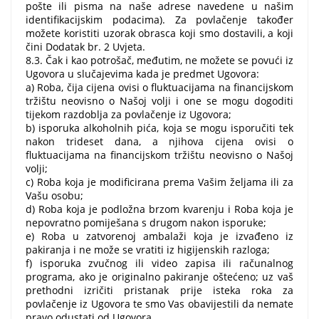
pošte ili pisma na naše adrese navedene u našim
identifikacijskim podacima). Za povlačenje također
možete koristiti uzorak obrasca koji smo dostavili, a koji
čini Dodatak br. 2 Uvjeta.
8.3. Čak i kao potrošač, međutim, ne možete se povući iz
Ugovora u slučajevima kada je predmet Ugovora:
a) Roba, čija cijena ovisi o fluktuacijama na financijskom
tržištu neovisno o Našoj volji i one se mogu dogoditi
tijekom razdoblja za povlačenje iz Ugovora;
b) isporuka alkoholnih pića, koja se mogu isporučiti tek
nakon trideset dana, a njihova cijena ovisi o
fluktuacijama na financijskom tržištu neovisno o Našoj
volji;
c) Roba koja je modificirana prema Vašim željama ili za
Vašu osobu;
d) Roba koja je podložna brzom kvarenju i Roba koja je
nepovratno pomiješana s drugom nakon isporuke;
e) Roba u zatvorenoj ambalaži koja je izvađeno iz
pakiranja i ne može se vratiti iz higijenskih razloga;
f) isporuka zvučnog ili video zapisa ili računalnog
programa, ako je originalno pakiranje oštećeno; uz vaš
prethodni izričiti pristanak prije isteka roka za
povlačenje iz Ugovora te smo Vas obavijestili da nemate
pravo odustati od Ugovora.