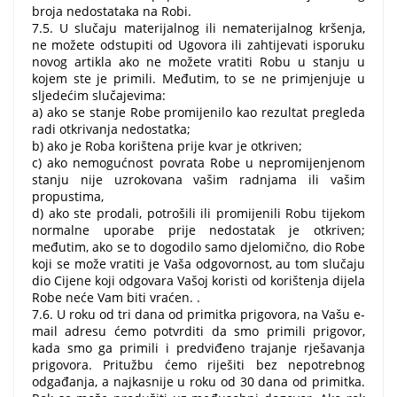
broja nedostataka na Robi.
7.5. U slučaju materijalnog ili nematerijalnog kršenja,
ne možete odstupiti od Ugovora ili zahtijevati isporuku
novog artikla ako ne možete vratiti Robu u stanju u
kojem ste je primili. Međutim, to se ne primjenjuje u
sljedećim slučajevima:
a) ako se stanje Robe promijenilo kao rezultat pregleda
radi otkrivanja nedostatka;
b) ako je Roba korištena prije kvar je otkriven;
c) ako nemogućnost povrata Robe u nepromijenjenom
stanju nije uzrokovana vašim radnjama ili vašim
propustima,
d) ako ste prodali, potrošili ili promijenili Robu tijekom
normalne uporabe prije nedostatak je otkriven;
međutim, ako se to dogodilo samo djelomično, dio Robe
koji se može vratiti je Vaša odgovornost, au tom slučaju
dio Cijene koji odgovara Vašoj koristi od korištenja dijela
Robe neće Vam biti vraćen. .
7.6. U roku od tri dana od primitka prigovora, na Vašu e-
mail adresu ćemo potvrditi da smo primili prigovor,
kada smo ga primili i predviđeno trajanje rješavanja
prigovora. Pritužbu ćemo riješiti bez nepotrebnog
odgađanja, a najkasnije u roku od 30 dana od primitka.