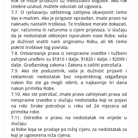
Rok se može produžiti uz međusobni dogovor. Ako rok
istekne uzalud, možete odustati od Ugovora.
7.7. O rješavanju odštetnog zahtjeva obavijestit ćemo
Vas e-mailom. Ako je prigovor opravdan, imate pravo na
naknadu nastalih troškova. Te troškove morate dokazati,
npr. računima ili računima o cijeni prijevoza. U slučaju
da je nedostatak otklonjen isporukom nove Robe, vaša
je dužnost vratiti nam originalnu Robu, ali Mi ćemo
pokriti troškove tog povrata.
7.8. Ostvarivanje prava iz neispravne izvedbe i tužbeni
zahtjevi uređeni su §1810 i dalje, §1820 i dalje. i §2099 i
dalje. Građanskog zakona i Zakona o zaštiti potrošača.
7.9. Ako ste poduzetnik, vaša je dužnost prijaviti i
reklamirati nedostatak bez nepotrebnog odgađanja
nakon što ste ga mogli otkriti, a najkasnije tri dana
nakon primitka Robe.
7.10. Ako ste potrošač, imate pravo zahtijevati prava od
neispravne izvedbe u slučaju nedostatka koji se pojavi
na robi široke potrošnje u roku od 24 mjeseca od
primitka robe.
7.11. Odredbe o pravu na nedostatak ne vrijede u
slučaju:
a) Robe koja se prodaje po nižoj cijeni, za nedostatak za
koji je ugovorena niža cijena;