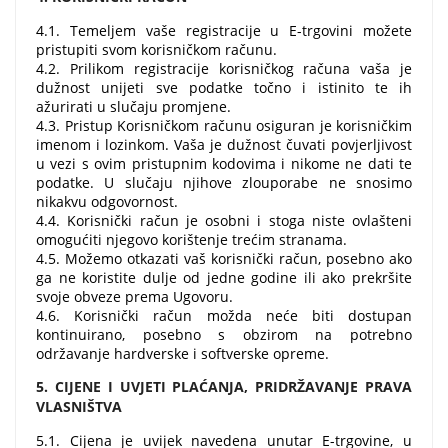
4.1. Temeljem vaše registracije u E-trgovini možete
pristupiti svom korisničkom računu.
4.2. Prilikom registracije korisničkog računa vaša je
dužnost unijeti sve podatke točno i istinito te ih
ažurirati u slučaju promjene.
4.3. Pristup Korisničkom računu osiguran je korisničkim
imenom i lozinkom. Vaša je dužnost čuvati povjerljivost
u vezi s ovim pristupnim kodovima i nikome ne dati te
podatke. U slučaju njihove zlouporabe ne snosimo
nikakvu odgovornost.
4.4. Korisnički račun je osobni i stoga niste ovlašteni
omogućiti njegovo korištenje trećim stranama.
4.5. Možemo otkazati vaš korisnički račun, posebno ako
ga ne koristite dulje od jedne godine ili ako prekršite
svoje obveze prema Ugovoru.
4.6. Korisnički račun možda neće biti dostupan
kontinuirano, posebno s obzirom na potrebno
održavanje hardverske i softverske opreme.
5. CIJENE I UVJETI PLAĆANJA, PRIDRŽAVANJE PRAVA
VLASNIŠTVA
5.1. Cijena je uvijek navedena unutar E-trgovine, u