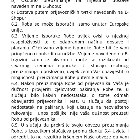
b) Osobno preuzimanje na mjestima dostave
navedenim na E-Shopu;
c) Dostava putem prijevozničkih tvrtki navedenih na E-
Shopu;
6.2. Roba se može isporučiti samo unutar Europske
unije.
6.3. Vrijeme isporuke Robe uvijek ovisi o njezinoj
raspoloživosti te o odabranom načinu dostave i
plaćanja. Očekivano vrijeme isporuke Robe bit će vam
priopćeno u potvrdi narudžbe. Vrijeme navedeno na E-
trgovini samo je okvirno i može se razlikovati od
stvarnog vremena isporuke. U slučaju osobnog
preuzimanja u poslovnici, uvijek ćemo Vas obavijestiti o
mogućnosti preuzimanja Robe putem e-maila.
6.4. Nakon preuzimanja Robe od prijevoznika, Vaša je
dužnost provjeriti cjelovitost pakiranja Robe te, u
slučaju bilo kakvih nedostataka, o tome odmah
obavijestiti prijevoznika i Nas. U slučaju da postoji
nedostatak na pakiranju koji ukazuje na neovlašteno
rukovanje i unos pošiljke, nije vaša dužnost preuzeti
Robu od prijevoznika.
6.5. U slučaju da prekršite svoju obvezu preuzimanja
Robe, s izuzetkom slučajeva prema članku 6.4 Uvjeta i
odredbi, to ne rezultira kršenjem Naše obveze da Vam