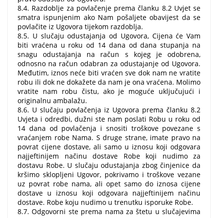
8.4. Razdoblje za povlačenje prema članku 8.2 Uvjet se
smatra ispunjenim ako Nam pošaljete obavijest da se
povlačite iz Ugovora tijekom razdoblja.
8.5. U slučaju odustajanja od Ugovora, Cijena će Vam
biti vraćena u roku od 14 dana od dana stupanja na
snagu odustajanja na račun s kojeg je odobrena,
odnosno na račun odabran za odustajanje od Ugovora.
Međutim, iznos neće biti vraćen sve dok nam ne vratite
robu ili dok ne dokažete da nam je ona vraćena. Molimo
vratite nam robu čistu, ako je moguće uključujući i
originalnu ambalažu.
8.6. U slučaju povlačenja iz Ugovora prema članku 8.2
Uvjeta i odredbi, dužni ste nam poslati Robu u roku od
14 dana od povlačenja i snositi troškove povezane s
vraćanjem robe Nama. S druge strane, imate pravo na
povrat cijene dostave, ali samo u iznosu koji odgovara
najjeftinijem načinu dostave Robe koji nudimo za
dostavu Robe. U slučaju odustajanja zbog činjenice da
kršimo sklopljeni Ugovor, pokrivamo i troškove vezane
uz povrat robe nama, ali opet samo do iznosa cijene
dostave u iznosu koji odgovara najjeftinijem načinu
dostave. Robe koju nudimo u trenutku isporuke Robe.
8.7. Odgovorni ste prema nama za štetu u slučajevima