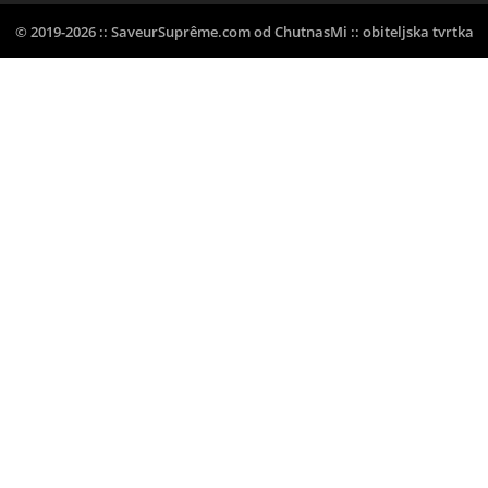
© 2019-2026 :: SaveurSuprême.com od ChutnasMi :: obiteljska tvrtka