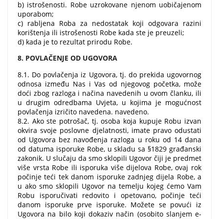
b) istrošenosti. Robe uzrokovane njenom uobičajenom
uporabom;
c) rabljena Roba za nedostatak koji odgovara razini
korištenja ili istrošenosti Robe kada ste je preuzeli;
d) kada je to rezultat prirodu Robe.
8. POVLAČENJE OD UGOVORA
8.1. Do povlačenja iz Ugovora, tj. do prekida ugovornog
odnosa između Nas i Vas od njegovog početka, može
doći zbog razloga i načina navedenih u ovom članku, ili
u drugim odredbama Uvjeta, u kojima je mogućnost
povlačenja izričito navedena. navedeno.
8.2. Ako ste potrošač, tj. osoba koja kupuje Robu izvan
okvira svoje poslovne djelatnosti, imate pravo odustati
od Ugovora bez navođenja razloga u roku od 14 dana
od datuma isporuke Robe, u skladu sa §1829 građanski
zakonik. U slučaju da smo sklopili Ugovor čiji je predmet
više vrsta Robe ili isporuka više dijelova Robe, ovaj rok
počinje teći tek danom isporuke zadnjeg dijela Robe, a
u ako smo sklopili Ugovor na temelju kojeg ćemo Vam
Robu isporučivati ​​redovito i opetovano, počinje teći
danom isporuke prve isporuke. Možete se povući iz
Ugovora na bilo koji dokaziv način (osobito slanjem e-