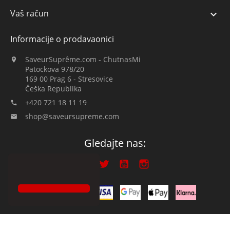
Vaš račun

Informacije o prodavaonici
SaveurSuprême.com - ChutnasMi

Patockova 978/20
169 00 Prag 6 - Stresovice
Češka Republika
+420 721 18 11 19

shop@saveursupreme.com

Gledajte nas:
© 2019-2026 :: SaveurSuprême.com od ChutnasMi :: obiteljska tvrtka