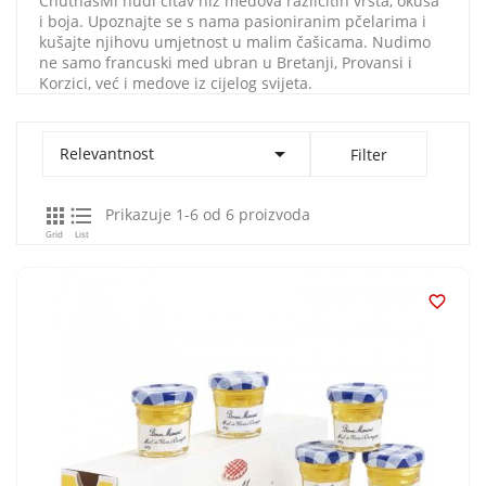
ChutnášMi nudi čitav niz medova različitih vrsta, okusa
i boja. Upoznajte se s nama pasioniranim pčelarima i
kušajte njihovu umjetnost u malim čašicama. Nudimo
ne samo francuski med ubran u Bretanji, Provansi i
Korzici, već i medove iz cijelog svijeta.

Relevantnost
Filter


Prikazuje 1-6 od 6 proizvoda
Grid
List
