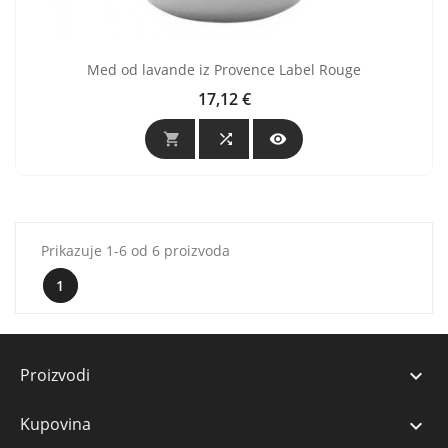
Med od lavande iz Provence Label Rouge
17,12 €
Cijena



Prikazuje 1-6 od 6 proizvoda
1
Proizvodi

Kupovina
