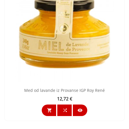
Med od lavande iz Provanse IGP Roy René
12,72 €
Cijena


