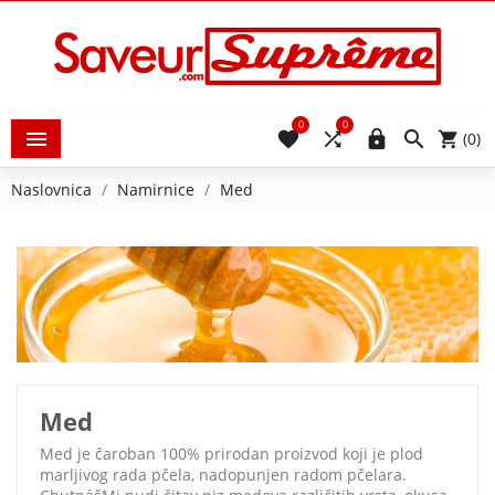
0
0





(0)
Naslovnica
Namirnice
Med
Med
Med je čaroban 100% prirodan proizvod koji je plod
marljivog rada pčela, nadopunjen radom pčelara.