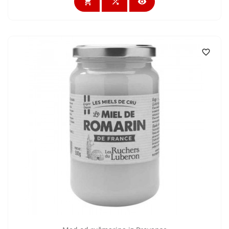



