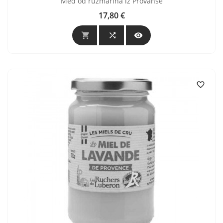
Med od ružmarina iz Provanse
17,80 €
Cijena



