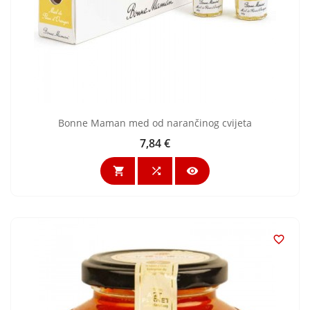
Bonne Maman med od narančinog cvijeta
7,84 €
Cijena



