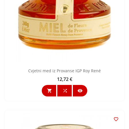
Cvjetni med iz Provanse IGP Roy René
12,72 €
Cijena



