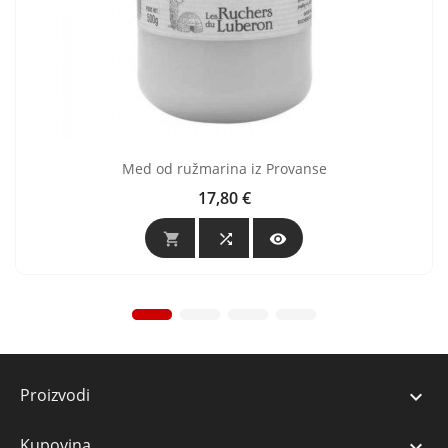
Med od ružmarina iz Provanse
17,80 €
Cijena



Proizvodi

Kupovina
