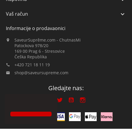
Vaš račun

Informacije o prodavaonici
SaveurSuprême.com - ChutnasMi

Patockova 978/20
169 00 Prag 6 - Stresovice
Češka Republika
+420 721 18 11 19

shop@saveursupreme.com

Gledajte nas: