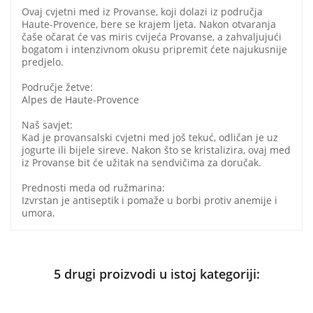
Ovaj cvjetni med iz Provanse, koji dolazi iz područja
Haute-Provence, bere se krajem ljeta. Nakon otvaranja
čaše očarat će vas miris cvijeća Provanse, a zahvaljujući
bogatom i intenzivnom okusu pripremit ćete najukusnije
predjelo.
Područje žetve:
Alpes de Haute-Provence
Naš savjet:
Kad je provansalski cvjetni med još tekuć, odličan je uz
jogurte ili bijele sireve. Nakon što se kristalizira, ovaj med
iz Provanse bit će užitak na sendvičima za doručak.
Prednosti meda od ružmarina:
Izvrstan je antiseptik i pomaže u borbi protiv anemije i
umora.
5 drugi proizvodi u istoj kategoriji: