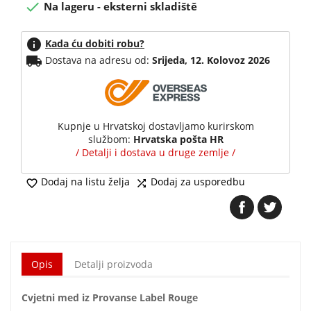

Na lageru - eksterni skladiště
info
Kada ću dobiti robu?
local_shipping
Dostava na adresu od:
Srijeda, 12. Kolovoz 2026
Kupnje u Hrvatskoj dostavljamo kurirskom
službom:
Hrvatska pošta HR
/ Detalji i dostava u druge zemlje /
Dodaj na listu želja
Dodaj za usporedbu


Opis
Detalji proizvoda
Cvjetni med iz Provanse Label Rouge