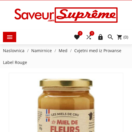
0
0





(0)
Naslovnica
Namirnice
Med
Cvjetni med iz Provanse
Label Rouge