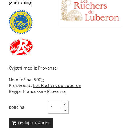
(2,78 € / 100g)
Cvjetni med iz Provanse.
Neto težina: 500g
Proizvođač:
Les Ruchers du Luberon
Regija:
Francuska
-
Provansa
Količina
Dodaj u košaricu
