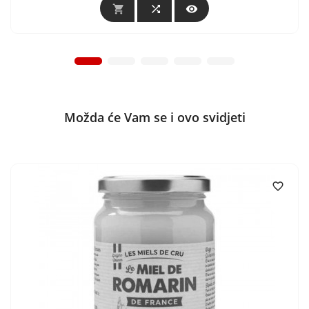



Možda će Vam se i ovo svidjeti
