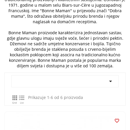
1971. godine u malom selu Biars-sur-Cère u jugozapadnoj
Francuskoj. Ime "Bonne Maman" u prijevodu znači "Dobra
mama", što odražava obiteljsku prirodu brenda i njegov
naglasak na domaćim receptima.
Bonne Maman proizvode karakterizira jednostavan sastav,
gdje glavnu ulogu imaju svježe voće, šećer i prirodni pektin.
Džemovi ne sadrže umjetne konzervanse i bojila. Tipično
obilježje brenda je staklena posuda s crveno-bijelim
kockastim poklopcem koji asocira na tradicionalno kućno
konzerviranje. Bonne Maman postala je popularna marka
diljem svijeta i dostupna je u više od 100 zemalja.



Prikazuje 1-6 od 6 proizvoda
Grid
List
