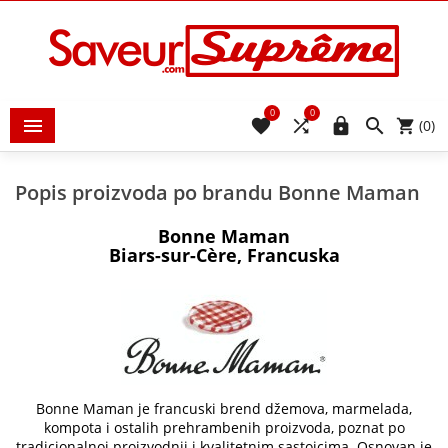
0
0





(0)
Popis proizvoda po brandu Bonne Maman
Bonne Maman
Biars-sur-Cère, Francuska
Bonne Maman je francuski brend džemova, marmelada,
kompota i ostalih prehrambenih proizvoda, poznat po
tradicionalnoj proizvodnji i kvalitetnim sastojcima. Osnovan je