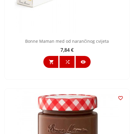
Bonne Maman med od narančinog cvijeta
7,84 €
Cijena



