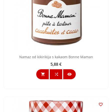
Namaz od kikirikija s kakaom Bonne Maman
5,88 €
Cijena



