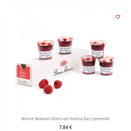

Bonne Maman džem od malina bez sjemenki
7,84 €
Cijena