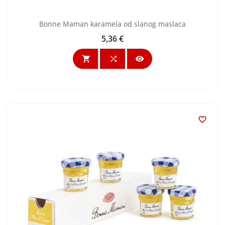
Bonne Maman karamela od slanog maslaca
5,36 €
Cijena



