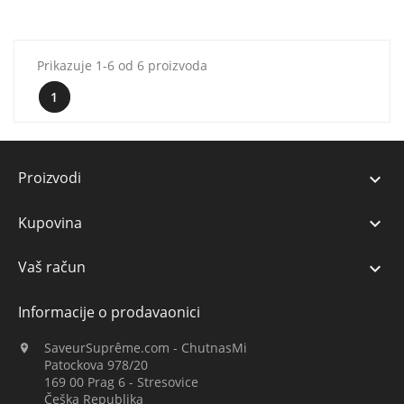
Prikazuje 1-6 od 6 proizvoda
1
Proizvodi

Kupovina

Vaš račun

Informacije o prodavaonici
SaveurSuprême.com - ChutnasMi

Patockova 978/20
169 00 Prag 6 - Stresovice
Češka Republika