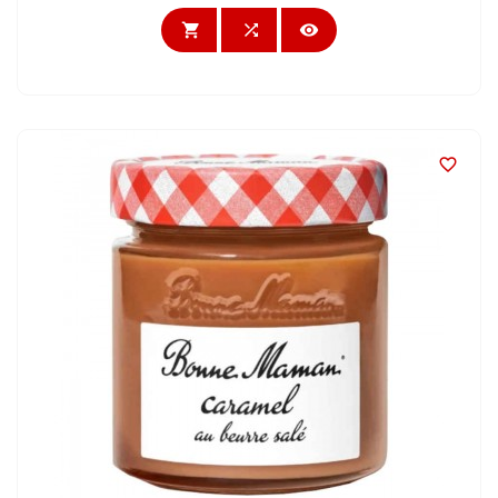



