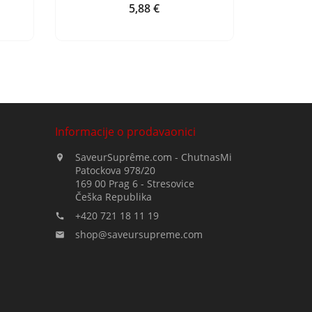
5,88 €
Cijena
Informacije o prodavaonici
SaveurSuprême.com - ChutnasMi

Patockova 978/20
169 00 Prag 6 - Stresovice
Češka Republika
+420 721 18 11 19

shop@saveursupreme.com
