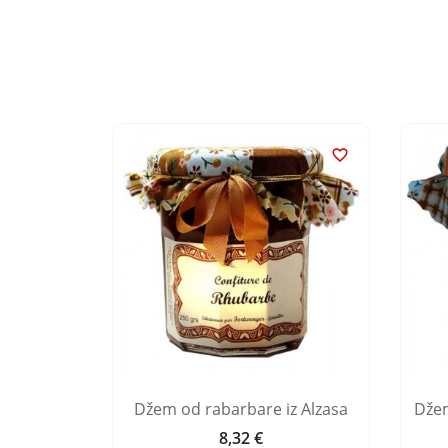


s kakaom
Džem od rabarbare iz Alzasa
Džem
n
8,32 €
Cijena