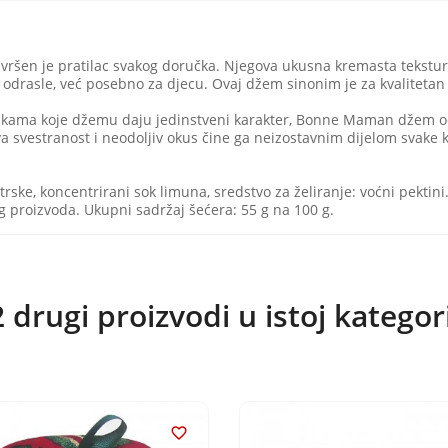
šen je pratilac svakog doručka. Njegova ukusna kremasta tekstur
drasle, već posebno za djecu. Ovaj džem sinonim je za kvalitetan i 
menkama koje džemu daju jedinstveni karakter, Bonne Maman džem o
ova svestranost i neodoljiv okus čine ga neizostavnim dijelom svake k
rske, koncentrirani sok limuna, sredstvo za želiranje: voćni pektini
 proizvoda. Ukupni sadržaj šećera: 55 g na 100 g.
 drugi proizvodi u istoj kategori
