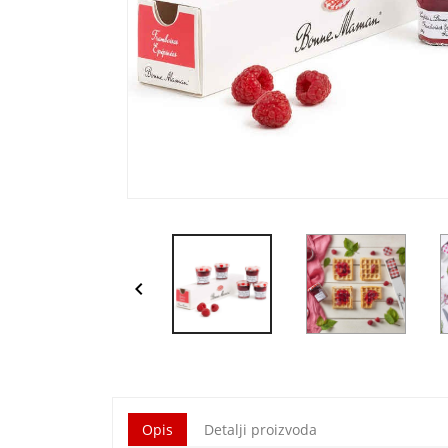

Opis
Detalji proizvoda