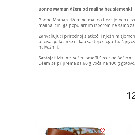
Bonne Maman džem od malina bez sjemenki
Bonne Maman džem od malina bez sjemenki savr
malina, čini ga popularnim izborom ne samo za o
Zahvaljujući prirodnoj slatkoći i nježnim sje
peciva, palačinke ili kao sastojak jogurta. Njeg
najvažniji.
Sastojci:
Maline, šećer, smeđi šećer od šećerne t
Džem se priprema sa 60 g voća na 100 g gotovog
12

