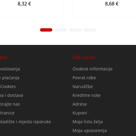
8,32 €
8,68 €
Cijena
Cijena
ina
Vaš račun
poslovanja
Osobne informacije
 plaćanja
Povrat robe
 Cookies
Narudžbe
a i dostava
Kreditne note
irajte nas
Adrese
tranice
Kuponi
ladište i mjesto isporuke
Moja lista želja
Moja upozorenja