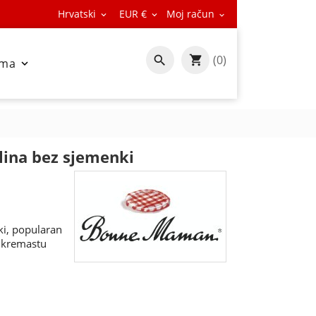
Hrvatski
EUR €
Moj račun



(0)

ama

ina bez sjemenki
i, popularan
u kremastu