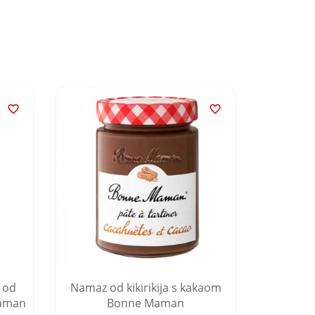


 od
Namaz od kikirikija s kakaom
Džem od
Maman
Bonne Maman