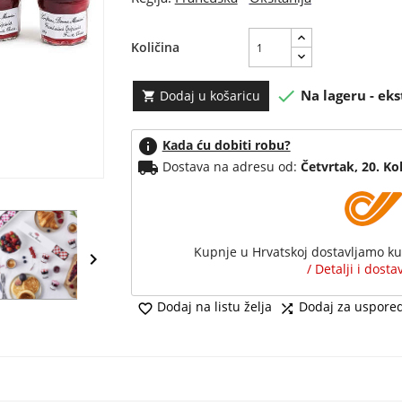
Količina

Na lageru - eks
Dodaj u košaricu

info
Kada ću dobiti robu?
local_shipping
Dostava na adresu od:
Četvrtak, 20. Ko
Kupnje u Hrvatskoj dostavljamo k

/ Detalji i dost
Dodaj na listu želja
Dodaj za uspore

