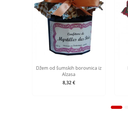
z Alzasa
Džem od šumskih borovnica iz
Alzasa
8,32 €
Cijena