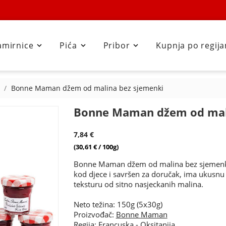
amirnice
Pića
Pribor
Kupnja po regij



Bonne Maman džem od malina bez sjemenki
Bonne Maman džem od mal
7,84 €
(30,61 € / 100g)
Bonne Maman džem od malina bez sjemenk
kod djece i savršen za doručak, ima ukusn
teksturu od sitno nasjeckanih malina.
Neto težina: 150g (5x30g)
Proizvođač:
Bonne Maman
Regija:
Francuska
-
Oksitanija