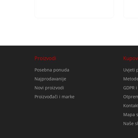
Proizvodi
Kupov
Posebna ponuda
Uvjeti 
Najprodavanije
Metode
Novi proizvodi
GDPR i
Proizvođači i marke
Otprem
Kontakt
Mapa s
Naše sk