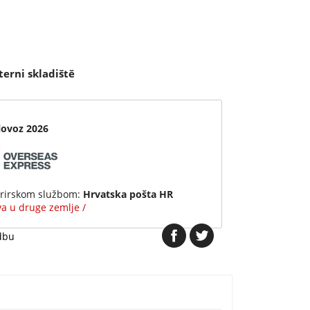
terni skladiště
lovoz 2026
urirskom službom:
Hrvatska pošta HR
ava u druge zemlje /
dbu