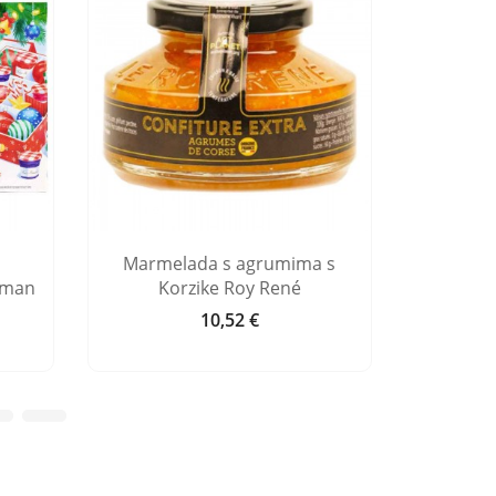
Marmelada s agrumima s
Burgun
aman
Korzike Roy René
crno
10,52 €
Cijena