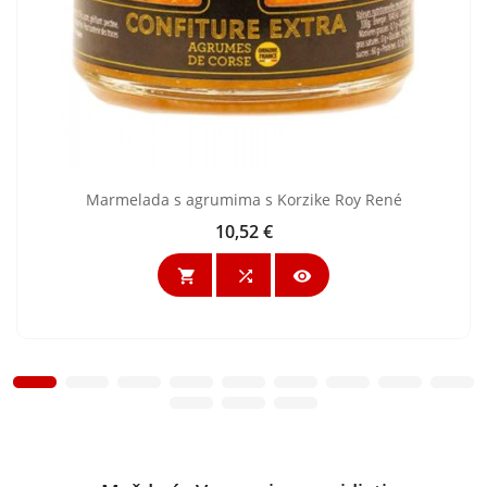
Marmelada s agrumima s Korzike Roy René
10,52 €
Cijena


