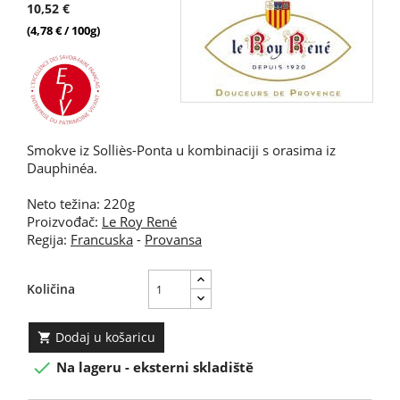
10,52 €
(4,78 € / 100g)
Smokve iz Solliès-Ponta u kombinaciji s orasima iz
Dauphinéa.
Neto težina: 220g
Proizvođač:
Le Roy René
Regija:
Francuska
-
Provansa
Količina
Dodaj u košaricu


Na lageru - eksterni skladiště