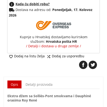
info
Kada ću dobiti robu?
local_shipping
Dostava na adresu od:
Ponedjeljak, 17. Kolovoz
2026
Kupnje u Hrvatskoj dostavljamo kurirskom
službom:
Hrvatska pošta HR
/ Detalji i dostava u druge zemlje /
Dodaj na listu želja
Dodaj za usporedbu


Opis
Detalji proizvoda
Ekstra džem sa Solliès-Pont smokvama i Dauphiné
orasima Roy René