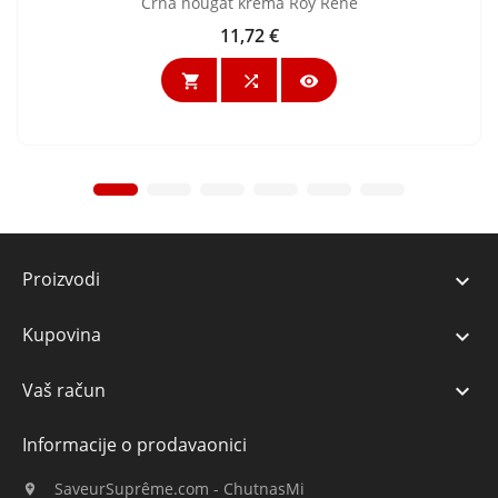
Crna nougat krema Roy René
11,72 €
Cijena



Proizvodi

Kupovina

Vaš račun

Informacije o prodavaonici
SaveurSuprême.com - ChutnasMi
