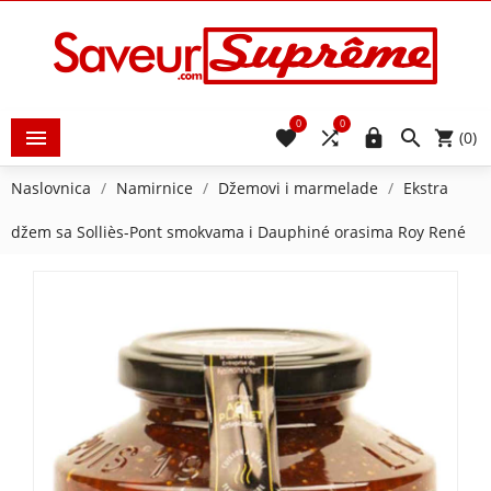
0
0





(0)
Naslovnica
Namirnice
Džemovi i marmelade
Ekstra
džem sa Solliès-Pont smokvama i Dauphiné orasima Roy René