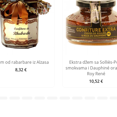
m od rabarbare iz Alzasa
Ekstra džem sa Solliès-P
smokvama i Dauphiné or
8,32 €
Cijena
Roy René
10,52 €
Cijena