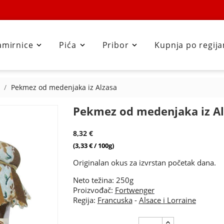
amirnice
Pića
Pribor
Kupnja po regij



Pekmez od medenjaka iz Alzasa
Pekmez od medenjaka iz Al
8,32 €
(3,33 € / 100g)
Originalan okus za izvrstan početak dana.
Neto težina: 250g
Proizvođač:
Fortwenger
Regija:
Francuska
-
Alsace i Lorraine