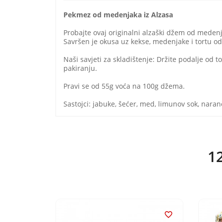
Pekmez od medenjaka iz Alzasa
Probajte ovaj originalni alzaški džem od medenj
Savršen je okusa uz kekse, medenjake i tortu od 
Naši savjeti za skladištenje: Držite podalje od t
pakiranju.
Pravi se od 55g voća na 100g džema.
Sastojci: jabuke, šećer, med, limunov sok, naran
12

