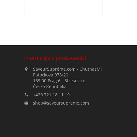
Informacije o prodavaonici
SaveurSuprême.com - ChutnasMi

Patockova 978/20
169 00 Prag 6 - Stresovice
Češka Republika
+420 721 18 11 19

shop@saveursupreme.com
