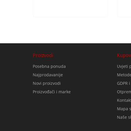
Proizvodi
Kupov
Posebna ponuda
Uvjeti 
Najprodavanije
Metode
Novi proizvodi
GDPR i
Proizvođači i marke
Otprem
Kontakt
Mapa s
Naše sk