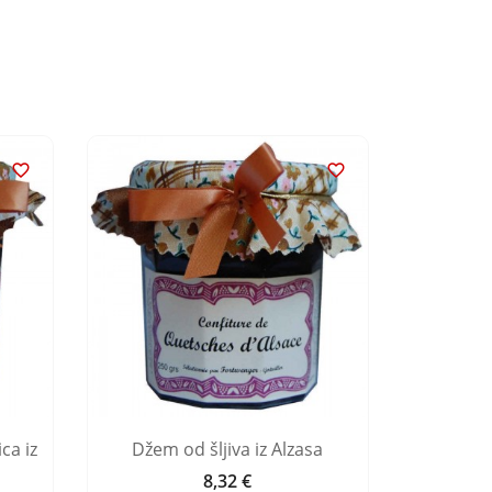


ca iz
Džem od šljiva iz Alzasa
Pekme
8,32 €
Cijena