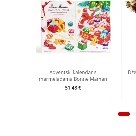
mima s
Adventski kalendar s
Dže
ené
marmeladama Bonne Maman
51,48 €
Cijena