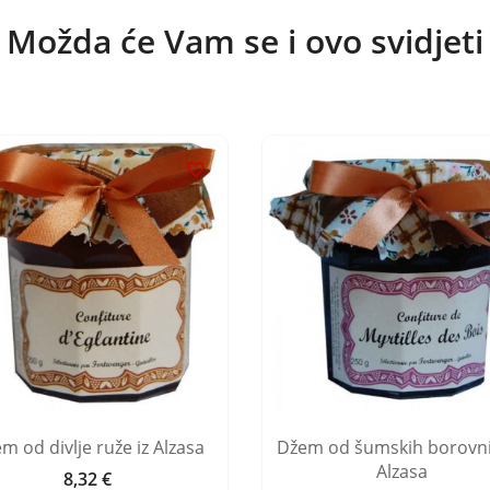
Možda će Vam se i ovo svidjeti

m od divlje ruže iz Alzasa
Džem od šumskih borovni
Alzasa
8,32 €
Cijena