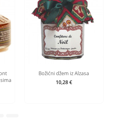
ont
Božićni džem iz Alzasa
Burgun
asima
crno
10,28 €
Cijena