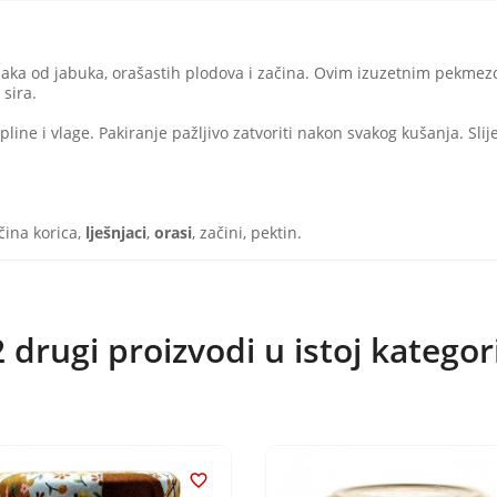
aka od jabuka, orašastih plodova i začina. Ovim izuzetnim pekmezom
sira.
opline i vlage. Pakiranje pažljivo zatvoriti nakon svakog kušanja. Sli
čina korica,
lješnjaci
,
orasi
, začini, pektin.
 drugi proizvodi u istoj kategori
