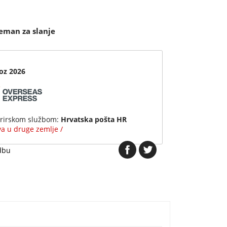
eman za slanje
voz 2026
urirskom službom:
Hrvatska pošta HR
ava u druge zemlje /
dbu