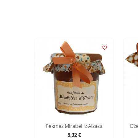


Alzasa
Pekmez Mirabel iz Alzasa
Dže
8,32 €
Cijena