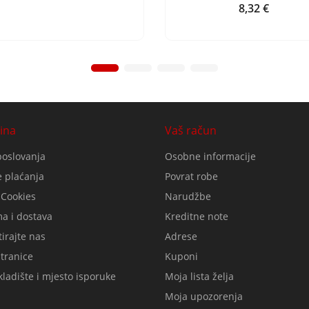
8,32 €
Cijena
ina
Vaš račun
poslovanja
Osobne informacije
 plaćanja
Povrat robe
 Cookies
Narudžbe
a i dostava
Kreditne note
irajte nas
Adrese
tranice
Kuponi
ladište i mjesto isporuke
Moja lista želja
Moja upozorenja