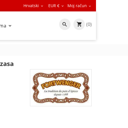
Hrvatski
EUR €
Moj račun



(0)

ama

zasa