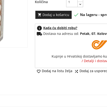
Količina

Na lageru - spr
Dodaj u košaricu

info
Kada ću dobiti robu?
local_shipping
Dostava na adresu od:
Petak, 07. Kolo
Kupnje u Hrvatskoj dostavljamo k
/ Detalji i dost
Dodaj na listu želja
Dodaj za uspore

