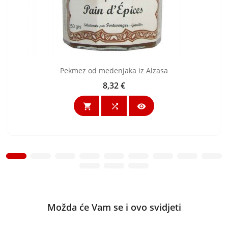
Pekmez od medenjaka iz Alzasa
8,32 €
Cijena



Možda će Vam se i ovo svidjeti