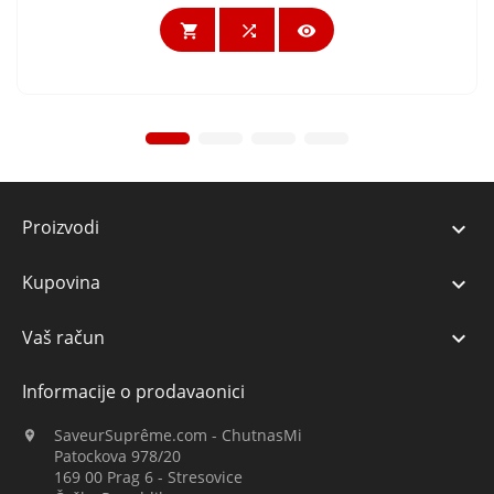



Proizvodi

Kupovina

Vaš račun

Informacije o prodavaonici
SaveurSuprême.com - ChutnasMi

Patockova 978/20
169 00 Prag 6 - Stresovice