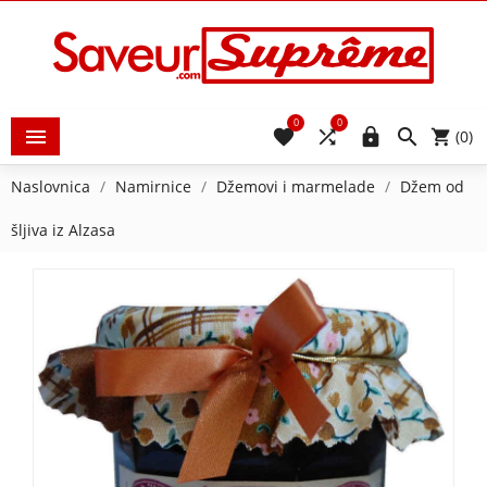
0
0





(0)
Naslovnica
Namirnice
Džemovi i marmelade
Džem od
šljiva iz Alzasa