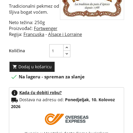
Tradicionalni pekmez od
šljiva bogat voćem.
Neto težina: 250g
Proizvođač:
Fortwenger
Regija:
Francuska
-
Alsace i Lorraine
Količina
Dodaj u košaricu


Na lageru - spreman za slanje
info
Kada ću dobiti robu?
local_shipping
Dostava na adresu od:
Ponedjeljak, 10. Kolovoz
2026