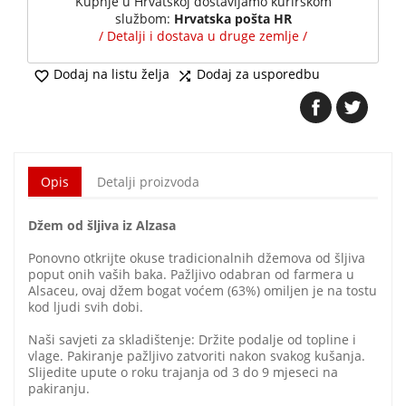
Kupnje u Hrvatskoj dostavljamo kurirskom
službom:
Hrvatska pošta HR
/ Detalji i dostava u druge zemlje /
Dodaj na listu želja
Dodaj za usporedbu


Opis
Detalji proizvoda
Džem od šljiva iz Alzasa
Ponovno otkrijte okuse tradicionalnih džemova od šljiva
poput onih vaših baka. Pažljivo odabran od farmera u
Alsaceu, ovaj džem bogat voćem (63%) omiljen je na tostu
kod ljudi svih dobi.
Naši savjeti za skladištenje: Držite podalje od topline i
vlage. Pakiranje pažljivo zatvoriti nakon svakog kušanja.
Slijedite upute o roku trajanja od 3 do 9 mjeseci na
pakiranju.