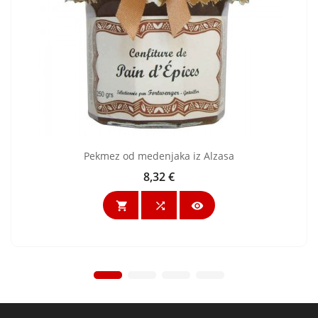
Pekmez od medenjaka iz Alzasa
8,32 €
Cijena


