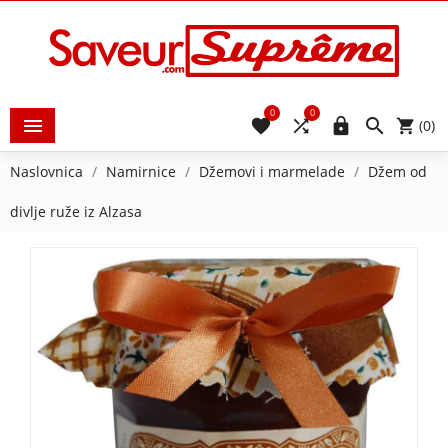
0
0





(0)
Naslovnica
Namirnice
Džemovi i marmelade
Džem od
divlje ruže iz Alzasa