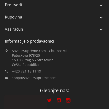
Proizvodi

Kupovina

Vaš račun

Informacije o prodavaonici
SaveurSuprême.com - ChutnasMi

Patockova 978/20
169 00 Prag 6 - Stresovice
Češka Republika
+420 721 18 11 19

shop@saveursupreme.com

Gledajte nas: