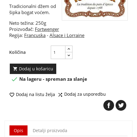
Tradicionalni džem od
šipka bogat voćem.
Neto težina: 250g
Proizvođač:
Fortwenger
Regija:
Francuska
-
Alsace i Lorraine
Količina
Dodaj u košaricu


Na lageru - spreman za slanje
Dodaj za usporedbu
Dodaj na listu želja


Opis
Detalji proizvoda