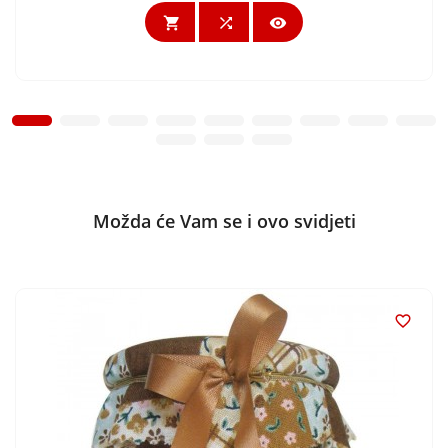



Možda će Vam se i ovo svidjeti
