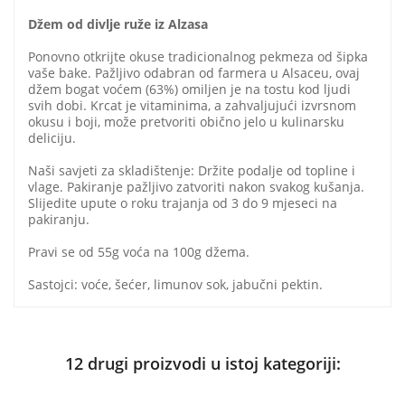
Džem od divlje ruže iz Alzasa
Ponovno otkrijte okuse tradicionalnog pekmeza od šipka
vaše bake. Pažljivo odabran od farmera u Alsaceu, ovaj
džem bogat voćem (63%) omiljen je na tostu kod ljudi
svih dobi. Krcat je vitaminima, a zahvaljujući izvrsnom
okusu i boji, može pretvoriti obično jelo u kulinarsku
deliciju.
Naši savjeti za skladištenje: Držite podalje od topline i
vlage. Pakiranje pažljivo zatvoriti nakon svakog kušanja.
Slijedite upute o roku trajanja od 3 do 9 mjeseci na
pakiranju.
Pravi se od 55g voća na 100g džema.
Sastojci: voće, šećer, limunov sok, jabučni pektin.
12 drugi proizvodi u istoj kategoriji: