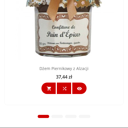
Dżem Piernikowy z Alzacji
37,44 zł
Cena


