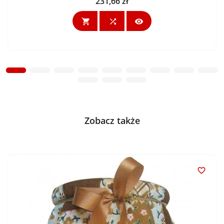
231,66 zł
Cena



Zobacz także
