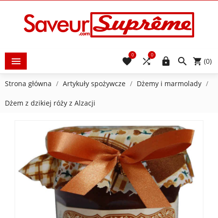
0
0





(0)
Strona główna
Artykuły spożywcze
Dżemy i marmolady
Dżem z dzikiej róży z Alzacji