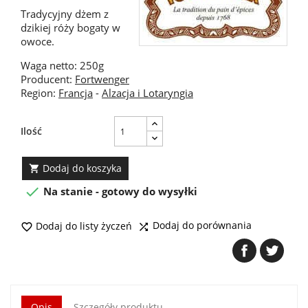
Tradycyjny dżem z
dzikiej róży bogaty w
owoce.
Waga netto: 250g
Producent:
Fortwenger
Region:
Francja
-
Alzacja i Lotaryngia
Ilość
Dodaj do koszyka


Na stanie - gotowy do wysyłki
Dodaj do porównania
Dodaj do listy życzeń


Opis
Szczegóły produktu