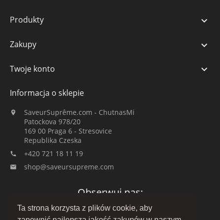
Produkty

Zakupy

Twoje konto

Informacja o sklepie
SaveurSuprême.com - ChutnasMi

Patockova 978/20
169 00 Praga 6 - Stresovice
Republika Czeska
+420 721 18 11 19

shop@saveursupreme.com

Obserwuj nas:
Ta strona korzysta z plików cookie, aby
zapewnić najlepszą jakość zakupów w naszym