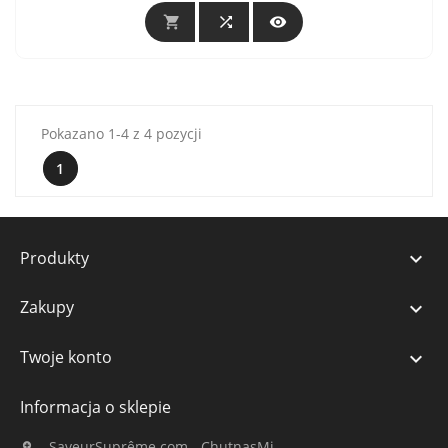



Pokazano 1-4 z 4 pozycji
1
Produkty

Zakupy

Twoje konto

Informacja o sklepie
SaveurSuprême.com - ChutnasMi
