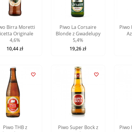
wo Birra Moretti
Piwo La Corsaire
Piwo 
icetta Originale
Blonde z Gwadelupy
Az
4,6%
5,4%
10,44 zł
19,26 zł
Cena
Cena


Piwo THB z
Piwo Super Bock z
Piwo 