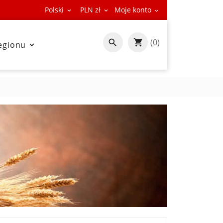
Polski
PLN zł
Moje konto



(0)

egionu
