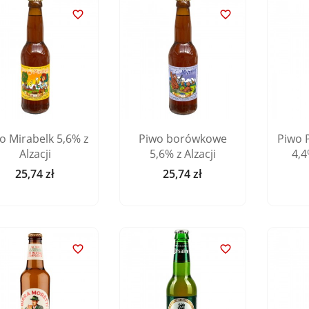


o Mirabelk 5,6% z
Piwo borówkowe
Piwo P
Alzacji
5,6% z Alzacji
4,4
25,74 zł
25,74 zł
Cena
Cena

