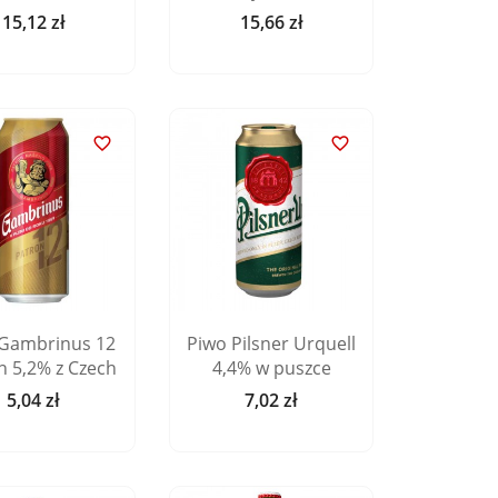
15,12 zł
15,66 zł
Cena
Cena


 Gambrinus 12
Piwo Pilsner Urquell
n 5,2% z Czech
4,4% w puszce
5,04 zł
7,02 zł
Cena
Cena