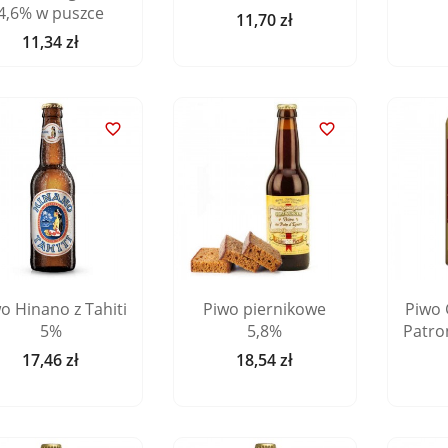
4,6% w puszce
11,70 zł
Cena
11,34 zł
Cena


o Hinano z Tahiti
Piwo piernikowe
Piwo
5%
5,8%
Patro
17,46 zł
18,54 zł
Cena
Cena