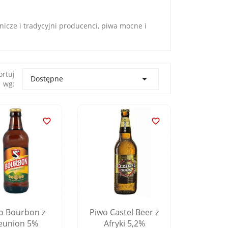
nicze i tradycyjni producenci, piwa mocne i
ortuj

Dostępne
wg:


o Bourbon z
Piwo Castel Beer z
eunion 5%
Afryki 5,2%