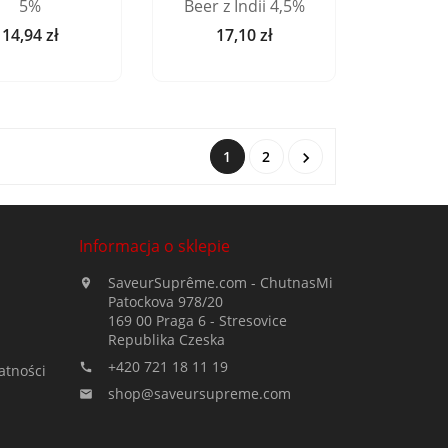
5%
Beer z Indii 4,5%
14,94 zł
17,10 zł
Cena
Cena
1
2

Informacja o sklepie
SaveurSuprême.com - ChutnasMi

Patockova 978/20
169 00 Praga 6 - Stresovice
Republika Czeska
+420 721 18 11 19

atności
shop@saveursupreme.com
