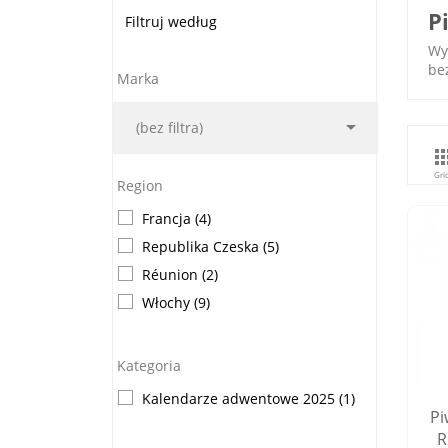
P
Filtruj według
Wy
be
Marka

(bez filtra)
Gri
Region
Francja
(4)
Republika Czeska
(5)
Réunion
(2)
Włochy
(9)
Kategoria
Kalendarze adwentowe 2025
(1)
Pi
R