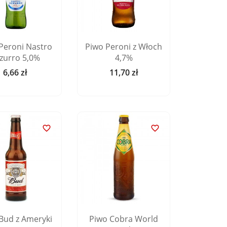
Peroni Nastro
Piwo Peroni z Włoch
zurro 5,0%
4,7%
6,66 zł
11,70 zł
Cena
Cena


Bud z Ameryki
Piwo Cobra World