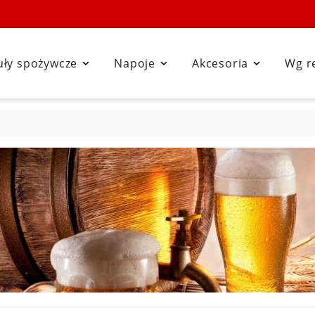
uły spożywcze
Napoje
Akcesoria
Wg r


