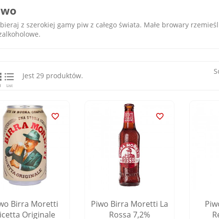
iwo
bieraj z szerokiej gamy piw z całego świata. Małe browary rzemieśl
zalkoholowe.
S


Jest 29 produktów.
d
List


wo Birra Moretti
Piwo Birra Moretti La
Piw
icetta Originale
Rossa 7,2%
R