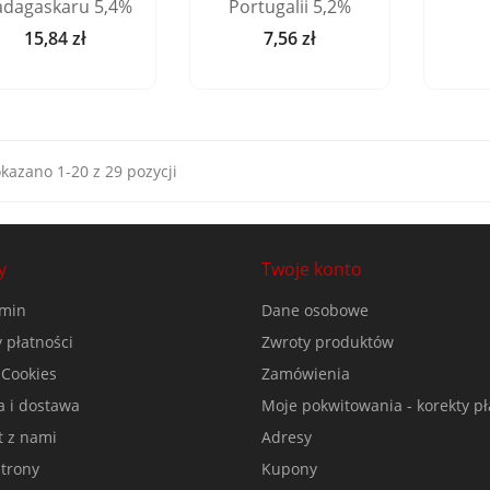
dagaskaru 5,4%
Portugalii 5,2%
15,84 zł
7,56 zł
Cena
Cena
kazano 1-20 z 29 pozycji
y
Twoje konto
min
Dane osobowe
 płatności
Zwroty produktów
 Cookies
Zamówienia
a i dostawa
Moje pokwitowania - korekty pł
t z nami
Adresy
trony
Kupony