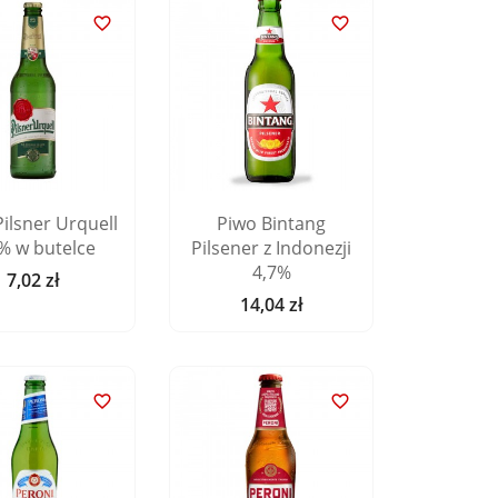


ilsner Urquell
Piwo Bintang
% w butelce
Pilsener z Indonezji
4,7%
7,02 zł
Cena
14,04 zł
Cena

