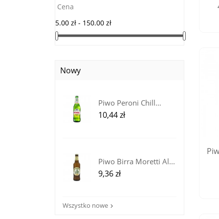
Cena
5.00 zł - 150.00 zł
Nowy
Piwo Peroni Chill
Lemon z...
Cena
10,44 zł
Piw
Piwo Birra Moretti Al...
Cena
9,36 zł
Wszystko nowe
