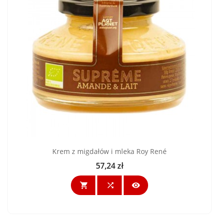
Krem z migdałów i mleka Roy René
57,24 zł
Cena


