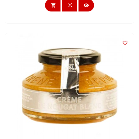



