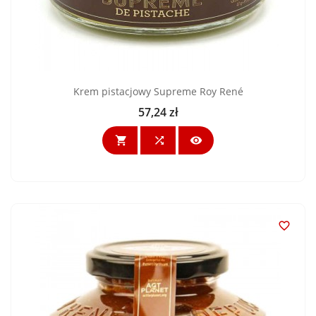
Krem pistacjowy Supreme Roy René
57,24 zł
Cena



