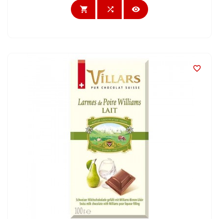



