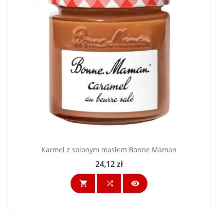
Karmel z solonym masłem Bonne Maman
24,12 zł
Cena


