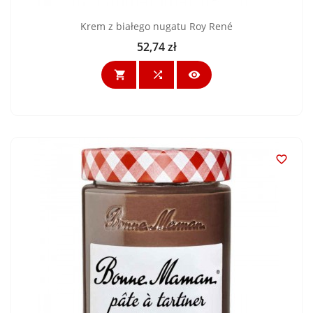
Krem z białego nugatu Roy René
52,74 zł
Cena



