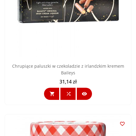
Chrupiące paluszki w czekoladzie z irlandzkim kremem
Baileys
31,14 zł
Cena



