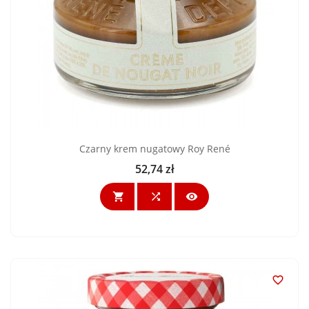
Czarny krem nugatowy Roy René
52,74 zł
Cena



