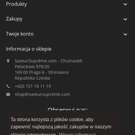
Produkty

Zakupy

Twoje konto

Informacja o sklepie
SaveurSuprême.com - ChutnasMi

Patockova 978/20
169 00 Praga 6 - Stresovice
Republika Czeska
+420 721 18 11 19

shop@saveursupreme.com

Obserwuj nas:
Ta strona korzysta z plików cookie, aby
zapewnić najlepszą jakość zakupów w naszym
sklepie internetowym.
Więcej informacji