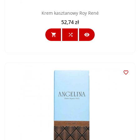
Krem kasztanowy Roy René
52,74 zł
Cena



