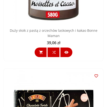
Duży słoik z pastą z orzechów laskowych i kakao Bonne
Maman
39,06 zł
Cena



