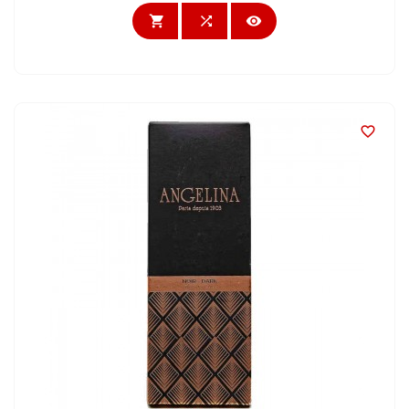



