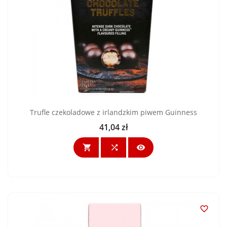
Trufle czekoladowe z irlandzkim piwem Guinness
41,04 zł
Cena



