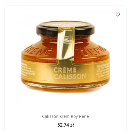

Calisson krem ​​Roy René
52,74 zł
Cena