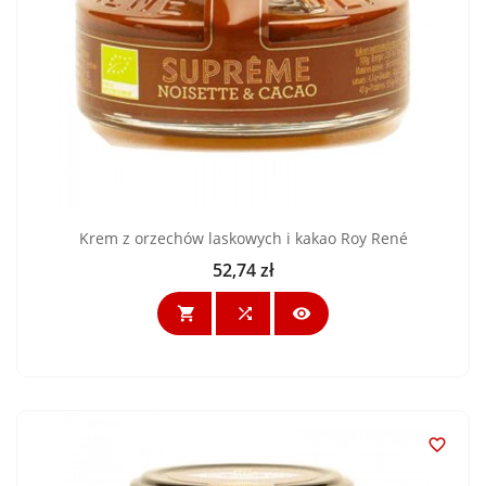
Krem z orzechów laskowych i kakao Roy René
52,74 zł
Cena



