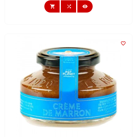



