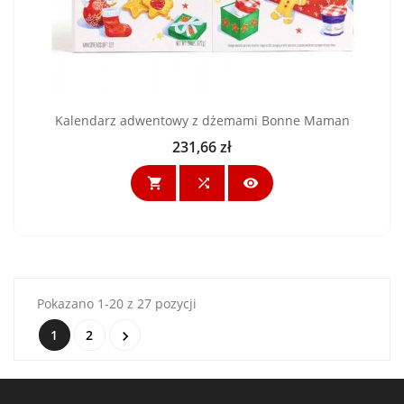
Kalendarz adwentowy z dżemami Bonne Maman
231,66 zł
Cena



Pokazano 1-20 z 27 pozycji
1
2
