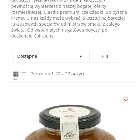
dorosłych. Jeśli jesteś miłośnikiem słodyczy, z
pewnością wybierzesz z naszej bogatej oferty
rzemieślniczej. Ciastka premium, czekoladki lub pyszne
kremy. U nas każdy może wybrać. Skosztuj najbardziej
luksusowych specjałów od mistrzów smaku z całego
świata. Od wspaniałych nugatów, słodyczy, po
doskonałe Calissons.

Dostępne
Filtr


Pokazano 1-20 z 27 pozycji
Grid
List
