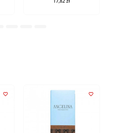
17,82 zł
Cena

