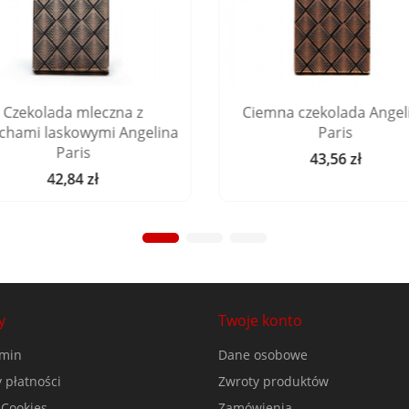
Czekolada mleczna z
Ciemna czekolada Angel
chami laskowymi Angelina
Paris
Paris
43,56 zł
Cena
42,84 zł
Cena
y
Twoje konto
min
Dane osobowe
 płatności
Zwroty produktów
 Cookies
Zamówienia