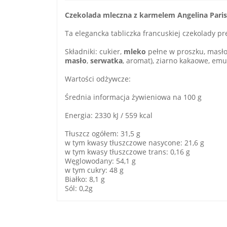
Czekolada mleczna z karmelem Angelina Paris
Ta elegancka tabliczka francuskiej czekolady p
Składniki: cukier,
mleko
pełne w proszku, masło 
masło
,
serwatka
, aromat), ziarno kakaowe, em
Wartości odżywcze:
Średnia informacja żywieniowa na 100 g
Energia: 2330 kJ / 559 kcal
Tłuszcz ogółem: 31,5 g
w tym kwasy tłuszczowe nasycone: 21,6 g
w tym kwasy tłuszczowe trans: 0,16 g
Węglowodany: 54,1 g
w tym cukry: 48 g
Białko: 8,1 g
Sól: 0,2g