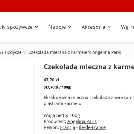
uły spożywcze
Napoje
Akcesoria
Wg r



 i słodycze
Czekolada mleczna z karmelem Angelina Paris
Czekolada mleczna z karme
47,70 zł
(47,70 zł / 100g)
Ekskluzywna mleczna czekolada z wiórkami
plastrami karmelu.
Waga netto: 100g
Producent:
Angelina Paris
Region:
Francja
-
Île-de-France