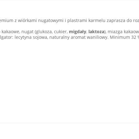
remium z wiórkami nugatowymi i plastrami karmelu zaprasza do roz
kakaowe, nugat (glukoza, cukier,
migdały
,
laktoza
), miazga kakaow
ulgator: lecytyna sojowa, naturalny aromat waniliowy. Minimum 32 