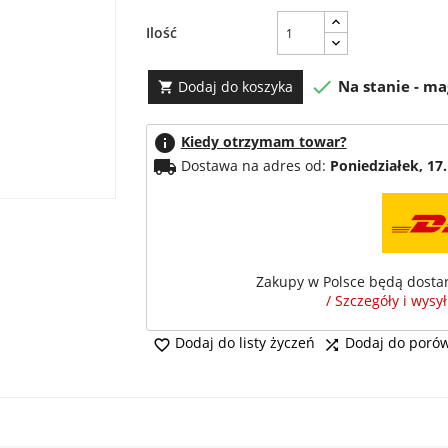
Ilość

Na stanie - m
Dodaj do koszyka

info
Kiedy otrzymam towar?
local_shipping
Dostawa na adres od:
Poniedziałek, 17.
Zakupy w Polsce będą dosta
/ Szczegóły i wysy
Dodaj do listy życzeń
Dodaj do poró

