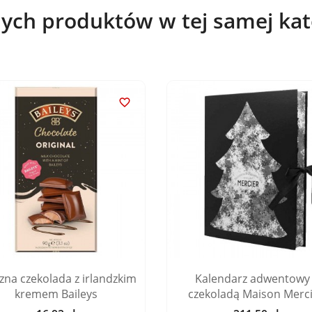
nych produktów w tej samej kate

zna czekolada z irlandzkim
Kalendarz adwentowy 
kremem Baileys
czekoladą Maison Merc