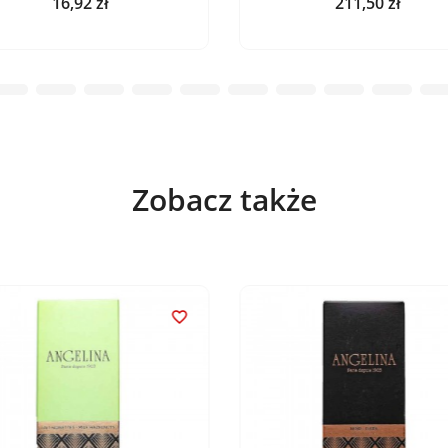
16,92 zł
211,50 zł
Cena
Cena
Zobacz także
