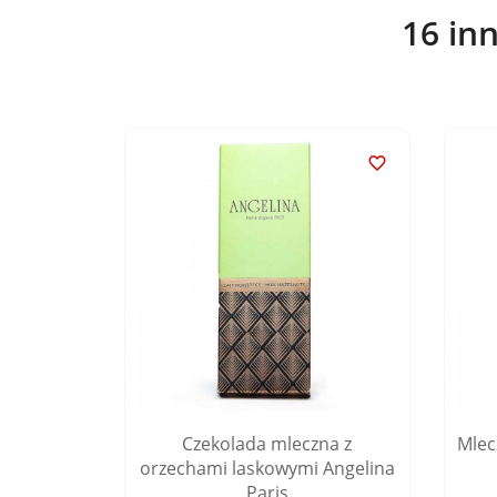
16 in


oy René
Czekolada mleczna z
Mlec
orzechami laskowymi Angelina
Paris