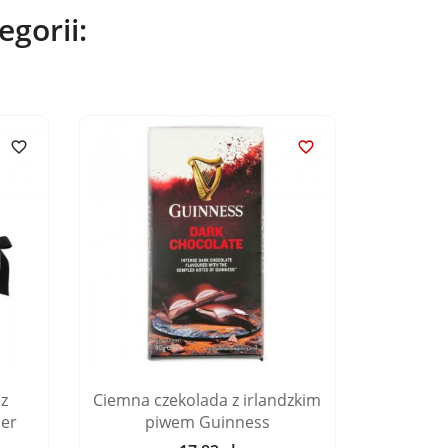
gorii:


z
Ciemna czekolada z irlandzkim
Kale
ier
piwem Guinness
dżem