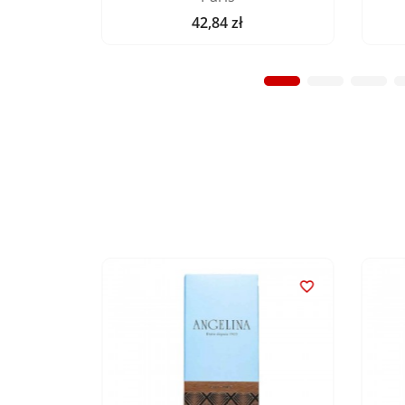
42,84 zł
Cena

