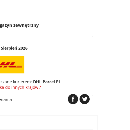
agazyn zewnętrzny
 Sierpień 2026
rczane kurierem:
DHL Parcel PL
łka do innych krajów /
wnania