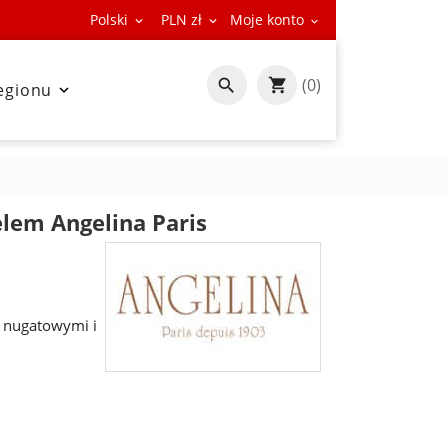
Polski
PLN zł
Moje konto



(0)

egionu

lem Angelina Paris
 nugatowymi i