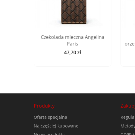
ngelina
Czekolada mleczna Angelina
Paris
orze
47,70 zł
Cena
Produkty
Zakup
Oferta specjalna
Regula
Najczęściej kupowane
Metody
Nowe produkty
GDPR i