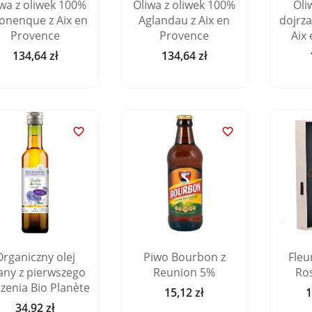
iwa z oliwek 100%
Oliwa z oliwek 100%
Oli
onenque z Aix en
Aglandau z Aix en
dojrz
Provence
Provence
Aix
134,64 zł
134,64 zł
Cena
Cena


Organiczny olej
Piwo Bourbon z
Fleu
iany z pierwszego
Reunion 5%
Ro
czenia Bio Planète
15,12 zł
1
Cena
34,92 zł
Cena