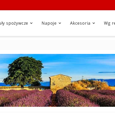
uły spożywcze
Napoje
Akcesoria
Wg r


