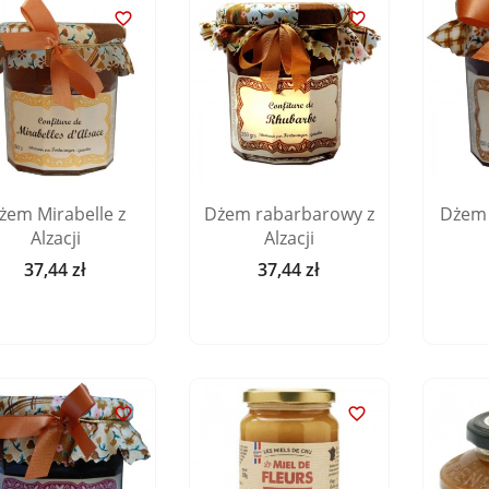


żem Mirabelle z
Dżem rabarbarowy z
Dżem z
Alzacji
Alzacji
37,44 zł
37,44 zł
Cena
Cena

