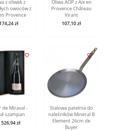
wa z oliwek z
Oliwa AOP z Aix en
ałych owoców z
Provence Château
 en Provence
Virant
174,24 zł
107,10 zł
Cena
Cena


r de Miraval -
Stalowa patelnia do
sé szampan
naleśników Mineral B
Element 26cm de
 526,94 zł
Cena
Buyer