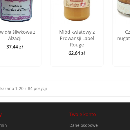
widła śliwkowe z
Miód kwiatowy z
C
Alzacji
Prowansji Label
nugat
Rouge
37,44 zł
Cena
62,64 zł
Cena
kazano 1-20 z 84 pozycji
y
Twoje konto
min
Dane osobowe