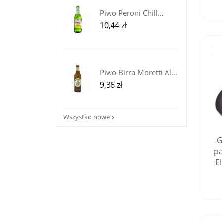
Piwo Peroni Chill
Lemon z...
Cena
10,44 zł
Piwo Birra Moretti Al...
Cena
9,36 zł
Wszystko nowe

G
pa
E