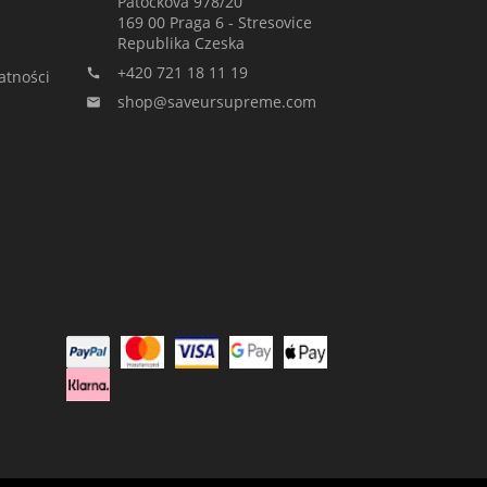
Patockova 978/20
169 00 Praga 6 - Stresovice
Republika Czeska
+420 721 18 11 19

atności
shop@saveursupreme.com
