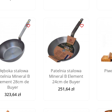


łęboka stalowa
Patelnia stalowa
Piw
telnia Mineral B
Mineral B Element
lement 28cm de
24cm de Buyer
Buyer
251,64 zł
Cena
323,64 zł
Cena