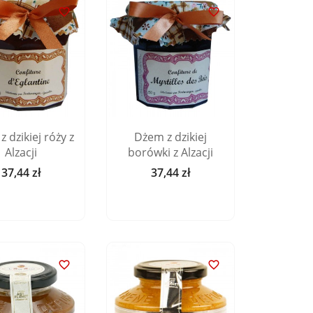


 dzikiej róży z
Dżem z dzikiej
Alzacji
borówki z Alzacji
37,44 zł
37,44 zł
Cena
Cena

