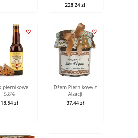
228,24 zł
Cena


o piernikowe
Dżem Piernikowy z
5,8%
Alzacji
18,54 zł
37,44 zł
Cena
Cena