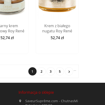
zarny krem
Krem z białego
owy Roy René
nugatu Roy René
52,74 zł
52,74 zł
Cena
Cena
…
1
2
3
5

Informacja o sklepie
SaveurSuprême.com - ChutnasMi
