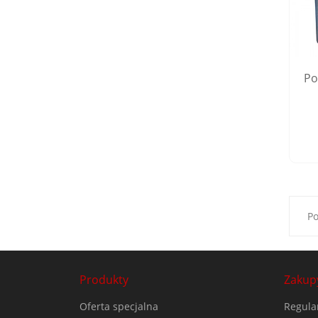
Po
Po
Produkty
Zakup
Oferta specjalna
Regula