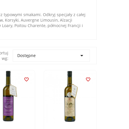
iz typowymi smakami. Odkryj specjały z całej
w, Korsyki, Auvergne Limousin, Alzacji
 Loary, Poitou Charente, północnej Francji i
ortuj

Dostępne
wg:

