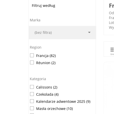
F
Filtruj według
Od
Fra
Marka
Lot
Wy

(bez filtra)
Region
Gri
Francja
(82)
Réunion
(2)
Kategoria
Calissons
(2)
Czekolada
(4)
Kalendarze adwentowe 2025
(9)
Masła orzechowe
(10)