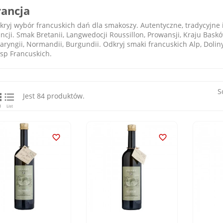
rancja
kryj wybór francuskich dań dla smakoszy. Autentyczne, tradycyjne 
ncji. Smak Bretanii, Langwedocji Roussillon, Prowansji, Kraju Baskó
aryngii, Normandii, Burgundii. Odkryj smaki francuskich Alp, Doliny
sp Francuskich.
S


Jest 84 produktów.
d
List

