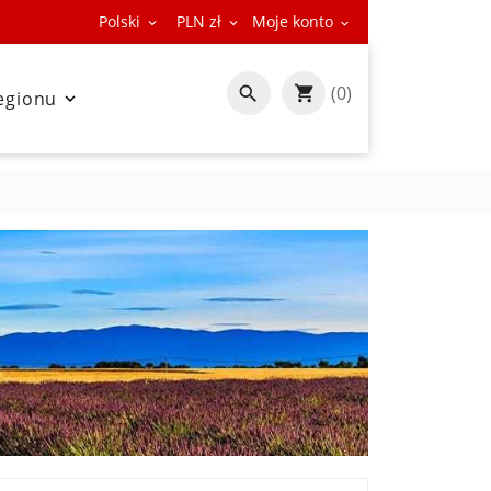
Polski
PLN zł
Moje konto



(0)

egionu
