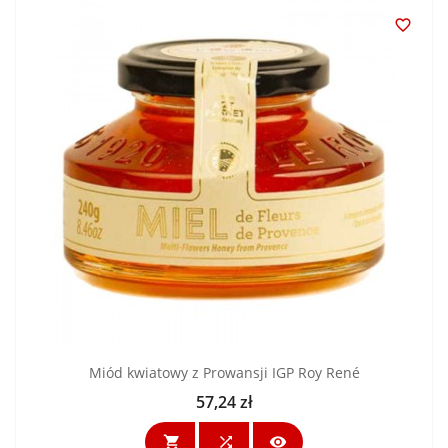

Miód kwiatowy z Prowansji IGP Roy René
57,24 zł
Cena


