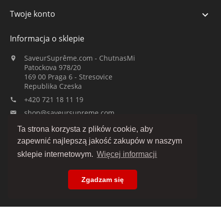
Twoje konto

Informacja o sklepie
SaveurSuprême.com - ChutnasMi

Patockova 978/20
169 00 Praga 6 - Stresovice
Republika Czeska
+420 721 18 11 19

shop@saveursupreme.com

Ta strona korzysta z plików cookie, aby
Obserwuj nas:
zapewnić najlepszą jakość zakupów w naszym
sklepie internetowym.
Więcej informacji
Zgadzam się
© 2019-2026 :: SaveurSuprême.com przez ChutnasMi :: firma rodzinna