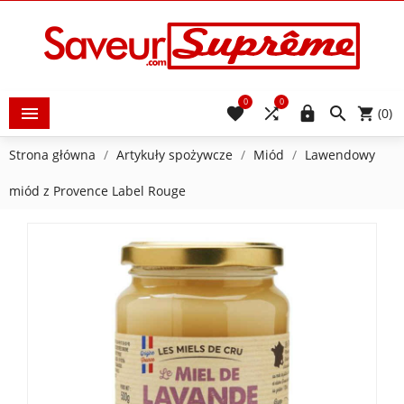
0
0





(0)
Strona główna
Artykuły spożywcze
Miód
Lawendowy
miód z Provence Label Rouge