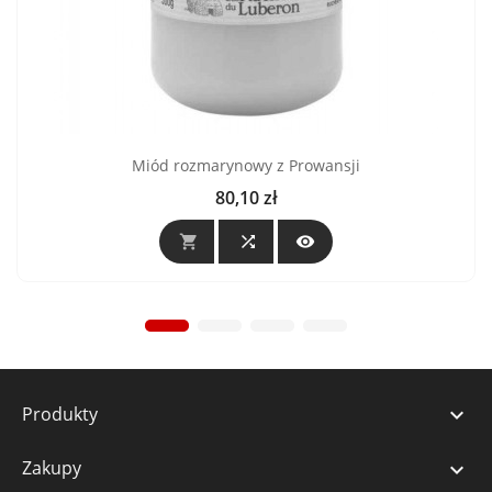
Miód rozmarynowy z Prowansji
80,10 zł
Cena



Produkty

Zakupy
