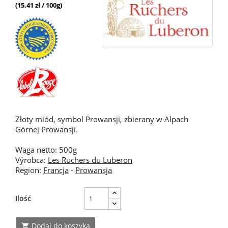
(15,41 zł / 100g)
Złoty miód, symbol Prowansji, zbierany w Alpach
Górnej Prowansji.
Waga netto: 500g
Výrobca:
Les Ruchers du Luberon
Region:
Francja
-
Prowansja
Ilość
Dodaj do koszyka
