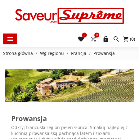
0
0





(0)
Strona główna
Wg regionu
Francja
Prowansja
Prowansja
Odkryj francuski region pełen słońca. Smakuj najlepiej z
kuchnią prowansalską pachnącą latem i ziołami.