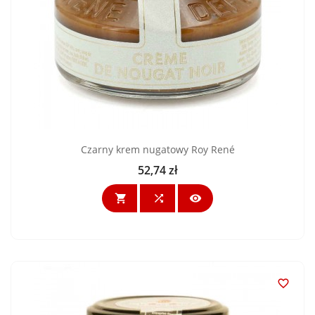
Czarny krem nugatowy Roy René
52,74 zł
Cena



