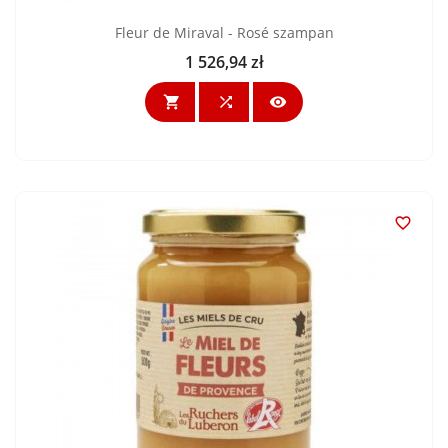
Fleur de Miraval - Rosé szampan
1 526,94 zł
Cena



