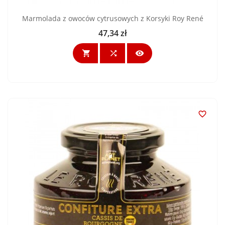
Marmolada z owoców cytrusowych z Korsyki Roy René
47,34 zł
Cena



