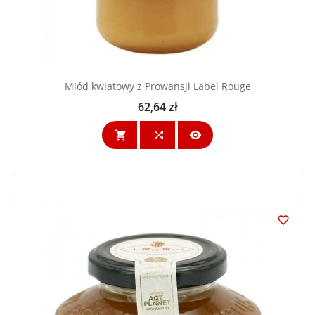
Miód kwiatowy z Prowansji Label Rouge
62,64 zł
Cena



