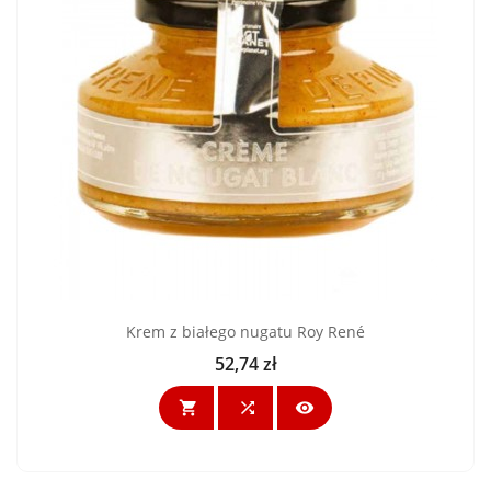
Krem z białego nugatu Roy René
52,74 zł
Cena


