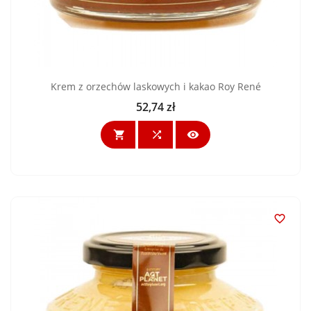
Krem z orzechów laskowych i kakao Roy René
52,74 zł
Cena



