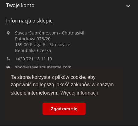
Twoje konto

Informacja o sklepie
SaveurSuprême.com - ChutnasMi

Patockova 978/20
169 00 Praga 6 - Stresovice
Republika Czeska
+420 721 18 11 19

shop@saveursupreme.com

Ta strona korzysta z plików cookie, aby
Obserwuj nas:
zapewnić najlepszą jakość zakupów w naszym
sklepie internetowym.
Więcej informacji
Zgadzam się
© 2019-2026 :: SaveurSuprême.com przez ChutnasMi :: firma rodzinna