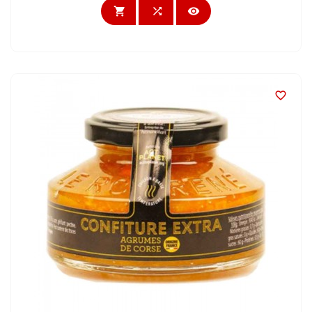



