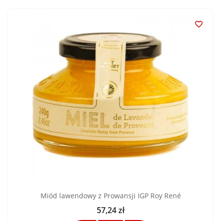

Miód lawendowy z Prowansji IGP Roy René
57,24 zł
Cena