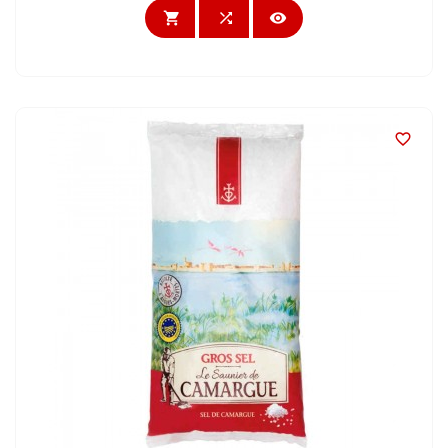



