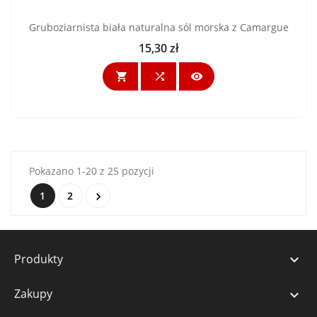
Gruboziarnista biała naturalna sól morska z Camargue
15,30 zł
Cena



Pokazano 1-20 z 25 pozycji
1
2

Produkty

Zakupy
