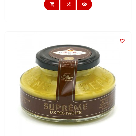



