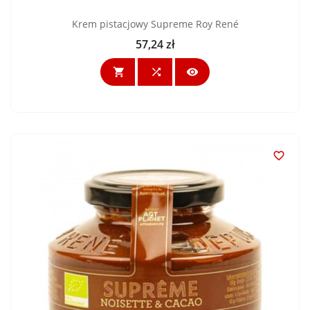
Krem pistacjowy Supreme Roy René
57,24 zł
Cena



