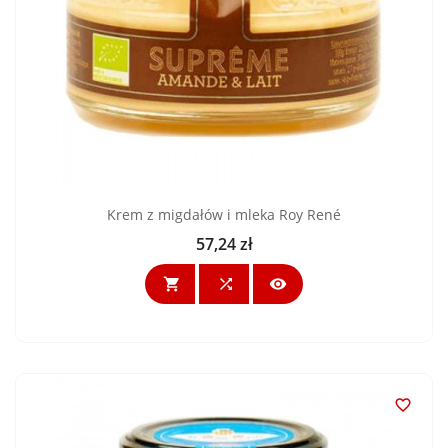
Krem z migdałów i mleka Roy René
57,24 zł
Cena



