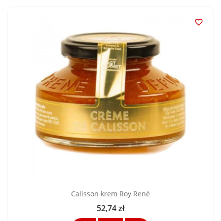

Calisson krem ​​Roy René
52,74 zł
Cena