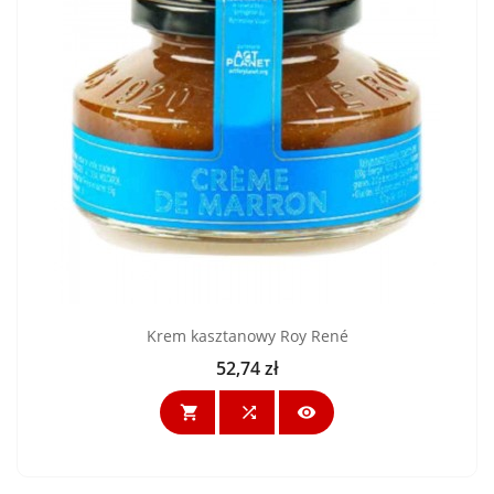
Krem kasztanowy Roy René
52,74 zł
Cena


