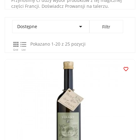
Przynosimy Ci duży wybór produktów z tej magicznej
części Francji. Doświadcz Prowansji na talerzu.

Dostępne
Filtr


Pokazano 1-20 z 25 pozycji
Grid
List
