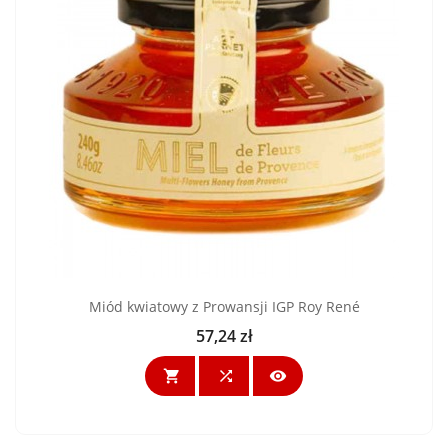
Miód kwiatowy z Prowansji IGP Roy René
57,24 zł
Cena


