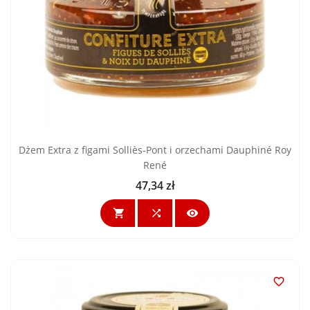
Dżem Extra z figami Solliès-Pont i orzechami Dauphiné Roy
René
47,34 zł
Cena



