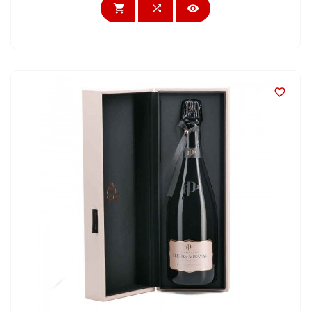



