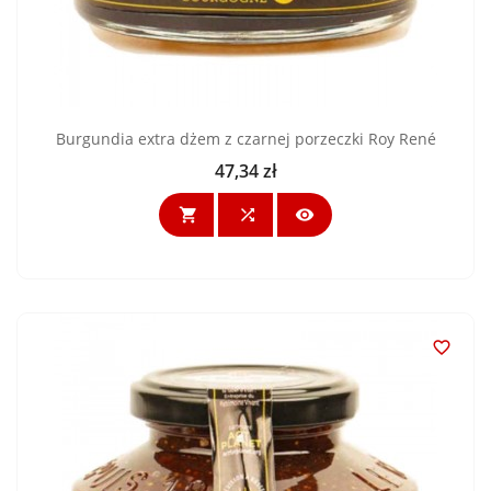
Burgundia extra dżem z czarnej porzeczki Roy René
47,34 zł
Cena



