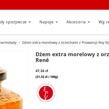
uły spożywcze
Napoje
Akcesoria
Wg r



marmolady
Dżem extra morelowy z orzechami z Prowansji Roy R
Dżem extra morelowy z orz
René
47,34 zł
(21,52 zł / 100g)