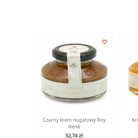


leka Roy
Czarny krem nugatowy Roy
Kr
René
52,74 zł
Cena