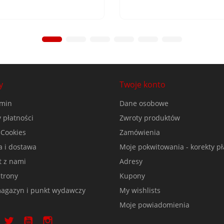
y
Twoje konto
min
Dane osobowe
 płatności
Zwroty produktów
 Cookies
Zamówienia
a i dostawa
Moje pokwitowania - korekty pł
t z nami
Adresy
trony
Kupony
agazyn i punkt wydawczy
My wishlists
Moje powiadomienia