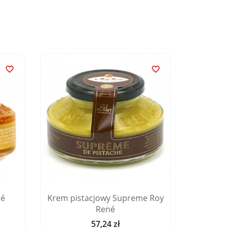


né
Krem pistacjowy Supreme Roy
Krem z 
René
k
57,24 zł
Cena