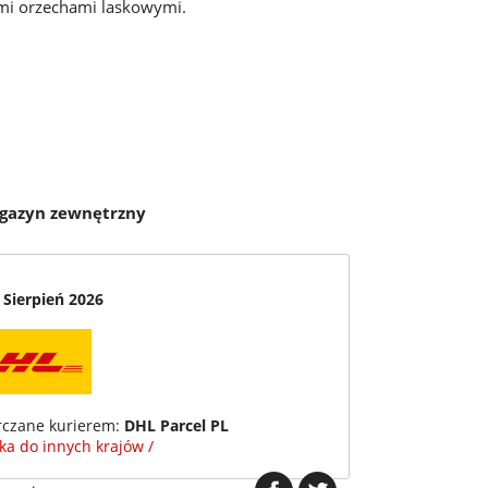
mi orzechami laskowymi.
agazyn zewnętrzny
 Sierpień 2026
rczane kurierem:
DHL Parcel PL
łka do innych krajów /