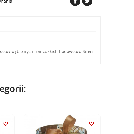
wnania
owoców wybranych francuskich hodowców. Smak
gorii:

