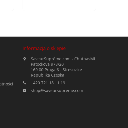
Informacja o sklepie
SaveurSuprême.com - ChutnasMi

Patockova 978/20
169 00 Praga 6 - Stresovice
Republika Czeska
+420 721 18 11 19

atności
shop@saveursupreme.com
