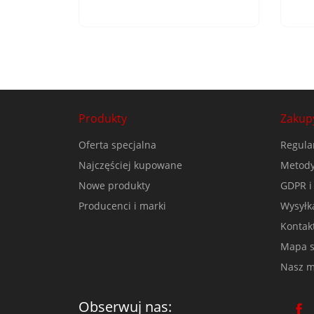
Produkty
Zakup
Oferta specjalna
Regula
Najczęściej kupowane
Metody
Nowe produkty
GDPR i
Producenci i marki
Wysyłk
Kontak
Mapa s
Nasz m
Obserwuj nas: