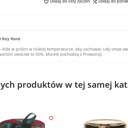
Dodaj do listy życzeń
Dodaj do poró


i Roy René
Vide w próżni w niskiej temperaturze, aby zachować cały smak 
wartość owoców to 55%. Morele pochodzą z Prowansji.
nych produktów w tej samej kate
