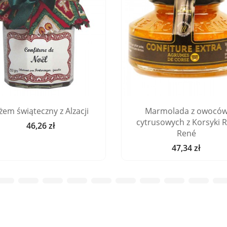
żem świąteczny z Alzacji
Marmolada z owocó
cytrusowych z Korsyki 
46,26 zł
Cena
René
47,34 zł
Cena