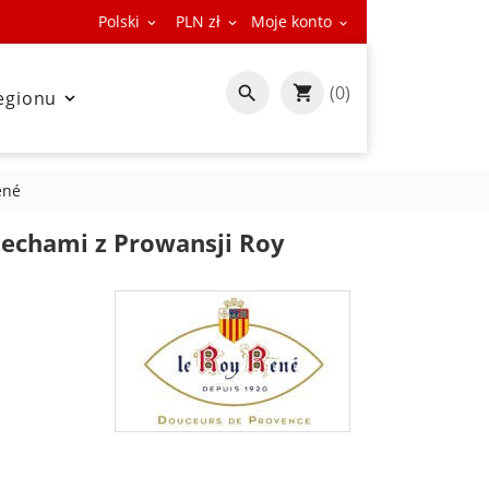
Polski
PLN zł
Moje konto



(0)

egionu

ené
echami z Prowansji Roy