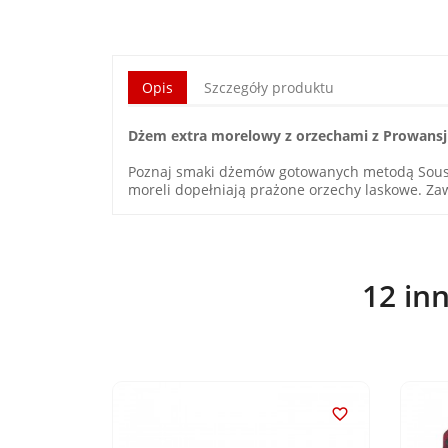
Opis
Szczegóły produktu
Dżem extra morelowy z orzechami z Prowansj
Poznaj smaki dżemów gotowanych metodą Sous-
moreli dopełniają prażone orzechy laskowe. Za
12 in

