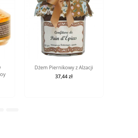
w
Dżem Piernikowy z Alzacji
Dżem 
Roy
37,44 zł
Cena