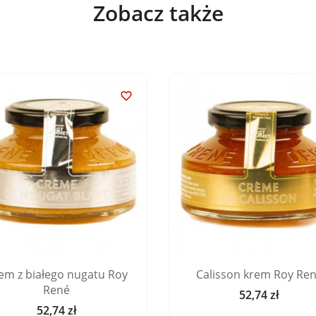
Zobacz także

em z białego nugatu Roy
Calisson krem ​​Roy Re
René
52,74 zł
Cena
52,74 zł
Cena