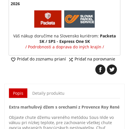
2026
Váš nákup doručíme na Slovensko kuriérom:
Packeta
SK / SPS - Express One SK
/ Podrobnosti a doprava do iných krajín /
Pridať do zoznamu prianí
Pridať na porovnanie


Popis
Detaily produktu
Extra marhuľový džem s orechami z Provence Roy René
Objavte chute džemu vareného metódou Sous-Vide vo
vákuu pri nízkej teplote, pre zachovanie všetkej chute
ovocia vybraných francúzskych pestovateľov. Chuť