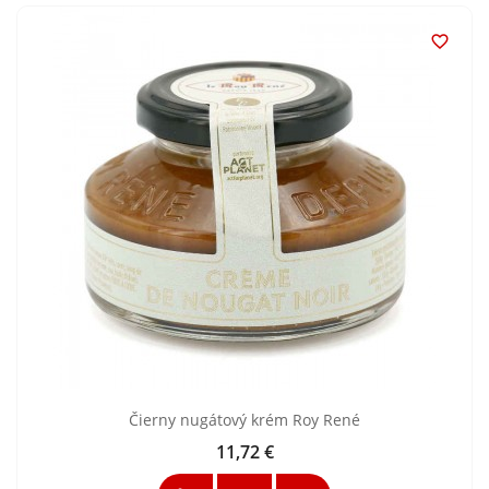

Čierny nugátový krém Roy René
11,72 €
Cena