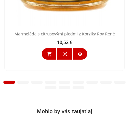
Marmeláda s citrusovými plodmi z Korziky Roy René
10,52 €
Cena



Mohlo by vás zaujať aj