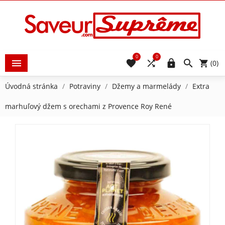
0
0





(0)
Úvodná stránka
Potraviny
Džemy a marmelády
Extra
marhuľový džem s orechami z Provence Roy René