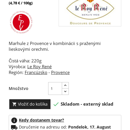
(4,78 € / 100g)
Marhule z Provence v kombinácii s praženými
lieskovými orechmi.
Čistá váha: 220g
Výrobca:
Le Roy René
Región:
Francúzsko
-
Provence
Množstvo

Skladom - externý sklad
Vložiť do košíka

info
Kedy dostanem tovar?
local_shipping
Doručenie na adresu od:
Pondelok, 17. August