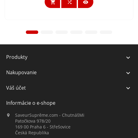



Produkty

Nakupovanie

Váš účet

Informácie o e-shope
SaveurSuprême.com - ChutnášMi

Patočkova 978/20
169 00 Praha 6 - Střešovice
Česká Republika