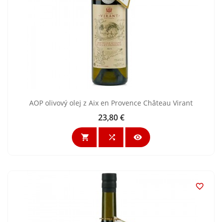
AOP olivový olej z Aix en Provence Château Virant
23,80 €
Cena



