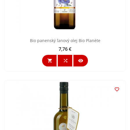
Bio panenský ľanový olej Bio Planète
7,76 €
Cena



