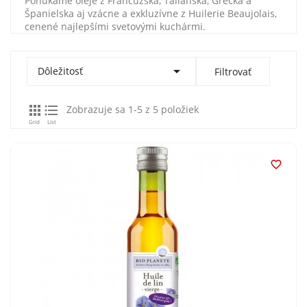
Ponúkame oleje z Francúzska, Talianska, Grécka a
Španielska aj vzácne a exkluzívne z Huilerie Beaujolais,
cenené najlepšími svetovými kuchármi.

Dôležitosť
Filtrovať


Zobrazuje sa 1-5 z 5 položiek
Grid
List
