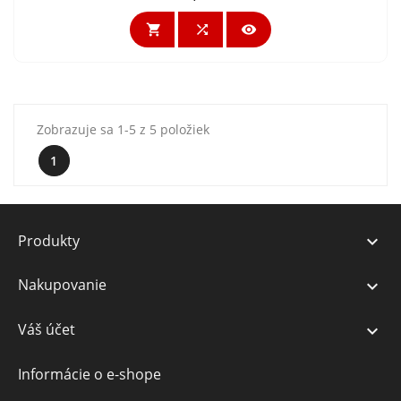



Zobrazuje sa 1-5 z 5 položiek
1
Produkty

Nakupovanie

Váš účet

Informácie o e-shope