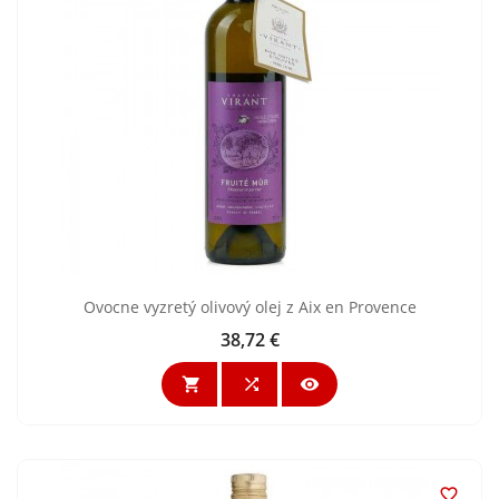
Ovocne vyzretý olivový olej z Aix en Provence
38,72 €
Cena



