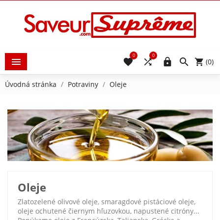
0
0





(0)
Úvodná stránka
Potraviny
Oleje
Oleje
Zlatozelené olivové oleje, smaragdové pistáciové oleje,
oleje ochutené čiernym hľuzovkou, napustené citróny...