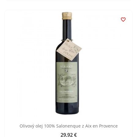

Olivový olej 100% Salonenque z Aix en Provence
29,92 €
Cena