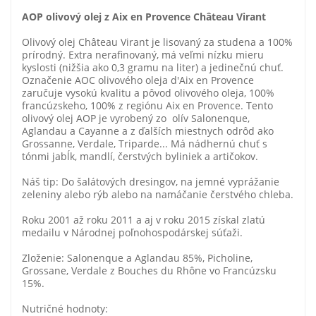
AOP olivový olej z Aix en Provence
Château Virant
Olivový olej Château Virant je lisovaný za studena a 100%
prírodný. Extra nerafinovaný, má veľmi nízku mieru
kyslosti (nižšia ako 0,3 gramu na liter) a jedinečnú chuť.
Označenie AOC olivového oleja d'Aix en Provence
zaručuje vysokú kvalitu a pôvod olivového oleja, 100%
francúzskeho, 100% z regiónu Aix en Provence. Tento
olivový olej AOP je vyrobený zo olív Salonenque,
Aglandau a Cayanne a z ďalších miestnych odrôd ako
Grossanne, Verdale, Triparde... Má nádhernú chuť s
tónmi jabĺk, mandlí, čerstvých byliniek a artičokov.
Náš tip: Do šalátových dresingov, na jemné vyprážanie
zeleniny alebo rýb alebo na namáčanie čerstvého chleba.
Roku 2001 až roku 2011 a aj v roku 2015 získal zlatú
medailu v Národnej poľnohospodárskej súťaži.
Zloženie: Salonenque a Aglandau 85%, Picholine,
Grossane, Verdale z Bouches du Rhône vo Francúzsku
15%.
Nutričné hodnoty: