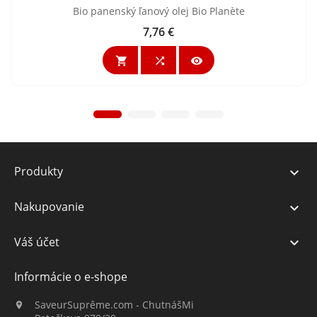
Bio panenský ľanový olej Bio Planète
7,76 €
Cena



Produkty

Nakupovanie

Váš účet

Informácie o e-shope
SaveurSuprême.com - ChutnášMi
