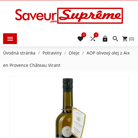
0
0





(0)
Úvodná stránka
Potraviny
Oleje
AOP olivový olej z Aix
en Provence Château Virant