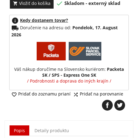

Skladom - externý sklad
Vložiť do košíka

info
Kedy dostanem tovar?
local_shipping
Doručenie na adresu od:
Pondelok, 17. August
2026
Váš nákup doručíme na Slovensko kuriérom:
Packeta
SK / SPS - Express One SK
/ Podrobnosti a doprava do iných krajín /
Pridať do zoznamu prianí
Pridať na porovnanie


Popis
Detaily produktu