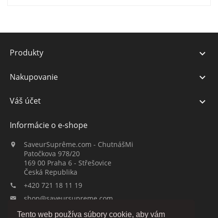
Produkty

Nakupovanie

Váš účet

Informácie o e-shope
SaveurSuprême.com - ChutnášMi

Patočkova 978/20
169 00 Praha 6 - Střešovice
Česká Republika
+420 721 18 11 19

shop@saveursupreme.com

Tento web používa súbory cookie, aby vám