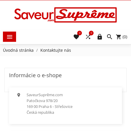
0
0





(0)
Úvodná stránka
Kontaktujte nás
Informácie o e-shope
SaveurSuprême.com

Patočkova 978/20
169 00 Praha 6 - Střešovice
Česká republika