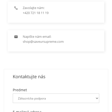
Zavolajte nám:

+420 721 18 11 19
Napište nám email:

shop@saveursupreme.com
Kontaktujte nás
Predmet
E-mailová adresa