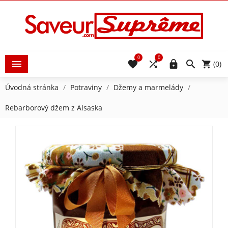
0
0





(0)
Úvodná stránka
Potraviny
Džemy a marmelády
Rebarborový džem z Alsaska