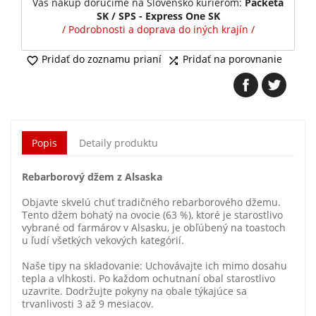
Váš nákup doručíme na Slovensko kuriérom:
Packeta
SK / SPS - Express One SK
/ Podrobnosti a doprava do iných krajín /
Pridať do zoznamu prianí
Pridať na porovnanie


Popis
Detaily produktu
Rebarborový džem z Alsaska
Objavte skvelú chuť tradičného rebarborového džemu.
Tento džem bohatý na ovocie (63 %), ktoré je starostlivo
vybrané od farmárov v Alsasku, je obľúbený na toastoch
u ľudí všetkých vekových kategórií.
Naše tipy na skladovanie: Uchovávajte ich mimo dosahu
tepla a vlhkosti. Po každom ochutnaní obal starostlivo
uzavrite. Dodržujte pokyny na obale týkajúce sa
trvanlivosti 3 až 9 mesiacov.