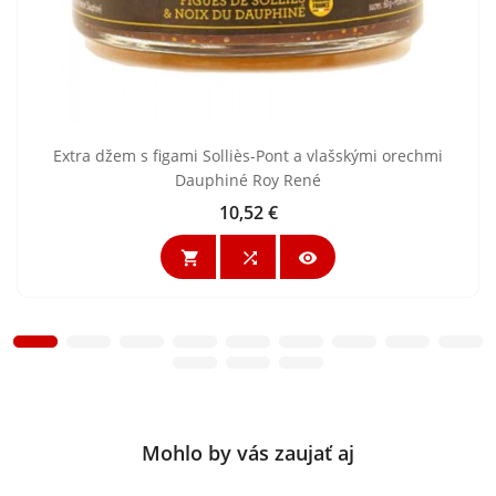
Extra džem s figami Solliès-Pont a vlašskými orechmi
Dauphiné Roy René
10,52 €
Cena



Mohlo by vás zaujať aj