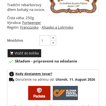
Tradiční rebarborový
džem bohatý na ovoce.
Čistá váha: 250g
Výrobca:
Fortwenger
Región:
Francúzsko
-
Alsasko a Lotrinsko
Množstvo
Vložiť do košíka


Skladom - pripravené na odoslanie
info
Kedy dostanem tovar?
local_shipping
Doručenie na adresu od:
Utorok, 11. August 2026