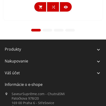



Produkty

Nakupovanie

Váš účet

Informácie o e-shope
SaveurSuprême.com - ChutnášMi

Patočkova 978/20
169 00 Praha 6 - Střešovice