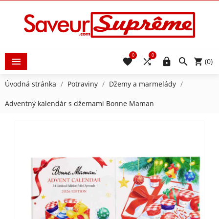
0
0





(0)
Úvodná stránka
Potraviny
Džemy a marmelády
Adventný kalendár s džemami Bonne Maman