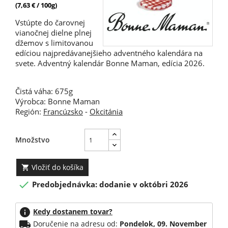
(7,63 € / 100g)
Vstúpte do čarovnej
vianočnej dielne plnej
džemov s limitovanou
edíciou najpredávanejšieho adventného kalendára na
svete. Adventný kalendár Bonne Maman, edícia 2026.
Čistá váha: 675g
Výrobca: Bonne Maman
Región:
Francúzsko
-
Okcitánia
Množstvo
Vložiť do košíka


Predobjednávka: dodanie v októbri 2026
info
Kedy dostanem tovar?
local_shipping
Doručenie na adresu od:
Pondelok, 09. November