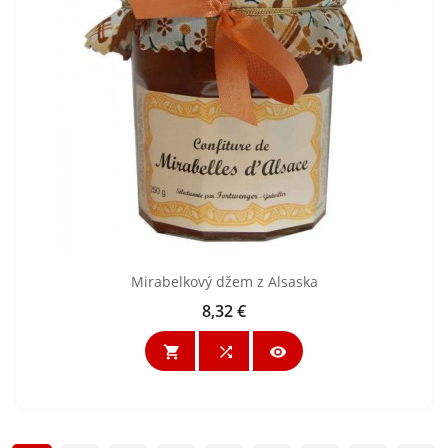
Mirabelkový džem z Alsaska
8,32 €
Cena


