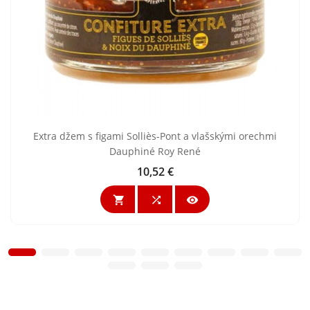
Extra džem s figami Solliès-Pont a vlašskými orechmi
Dauphiné Roy René
10,52 €
Cena


