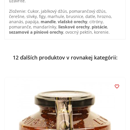
uzavrite.
Zloženie: Cukor, jablkový džús, pomarančový džús,
čerešne, slivky, figy, marhule, brusnice, datle, hrozno,
ananás, papája,
mandle
,
vlašské orechy
, citróny,
pomaranče, mandarínky,
lieskové orechy
,
pistácie
,
sezamové a píniové orechy
, ovocný pektín, korenie.
12 ďalších produktov v rovnakej kategórii:
