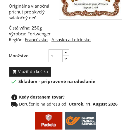
Originálna vianočná
príchuť pre skvelý
sviatočný deň.
Čistá váha: 250g
Výrobca:
Fortwenger
Región:
Francúzsko
-
Alsasko a Lotrinsko
Množstvo
Vložiť do košíka


Skladom - pripravené na odoslanie
info
Kedy dostanem tovar?
local_shipping
Doručenie na adresu od:
Utorok, 11. August 2026