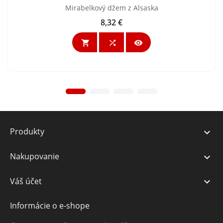
Mirabelkový džem z Alsaska
8,32 €
Cena



Produkty

Nakupovanie

Váš účet

Informácie o e-shope