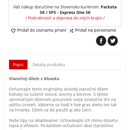
Váš nákup doručíme na Slovensko kuriérom:
Packeta
SK / SPS - Express One SK
/ Podrobnosti a doprava do iných krajín /
Pridať do zoznamu prianí
Pridať na porovnanie


Popis
Detaily produktu
Vianočný džem z Alsaska
Ochutnajte tento originálny alsaský vianočný džem
bohatý na sušené ovocie, orechy a korenie. S týmto
výnimočným džemom posuniete svoje sviatočné dni na
vyššiu úroveň. Výborne sa hodí k foie gras alebo len tak
na hrianky. Džem sa dá použiť aj ako čatní.
Naše tipy na skladovanie: Uchovávajte ich mimo dosahu
tepla a vlhkosti. Po každom ochutnaní obal starostlivo