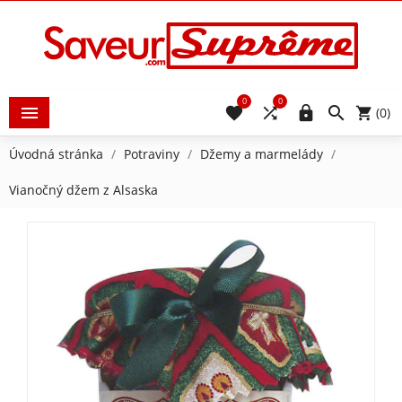
0
0





(0)
Úvodná stránka
Potraviny
Džemy a marmelády
Vianočný džem z Alsaska