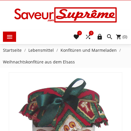
0
0





(0)
Startseite
Lebensmittel
Konfitüren und Marmeladen
Weihnachtskonfitüre aus dem Elsass