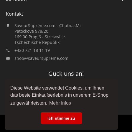
Kontakt
SaveurSuprême.com - ChutnasMi

Patockova 978/20
169 00 Prag 6 - Stresovice
Tschechische Republik
+420 721 18 11 19

shop@saveursupreme.com

Guck uns an:
Diese Website verwendet Cookies, um Ihnen
das beste Einkaufserlebnis in unserem E-Shop
zu gewährleisten.
Mehr Infos
Ich stimme zu
© 2019-2026 :: SaveurSuprême.com von ChutnasMi ::
Familienunternehmen