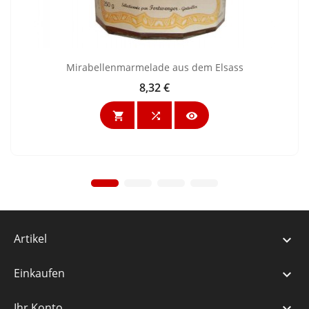
Mirabellenmarmelade aus dem Elsass
8,32 €
Preis



Artikel

Einkaufen

Ihr Konto
