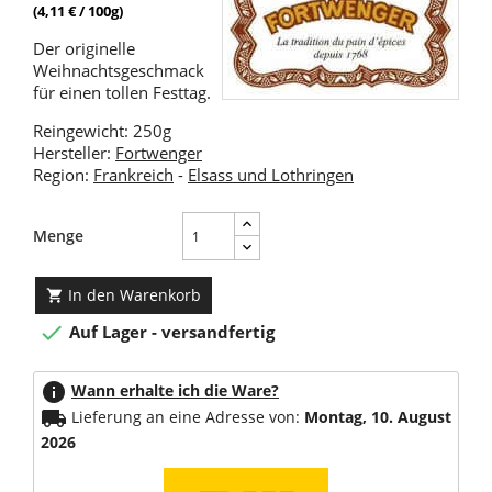
(4,11 € / 100g)
Der originelle
Weihnachtsgeschmack
für einen tollen Festtag.
Reingewicht: 250g
Hersteller:
Fortwenger
Region:
Frankreich
-
Elsass und Lothringen
Menge
In den Warenkorb


Auf Lager - versandfertig
info
Wann erhalte ich die Ware?
local_shipping
Lieferung an eine Adresse von:
Montag, 10. August
2026