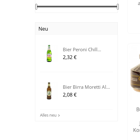
Neu
Bier Peroni Chill
Lemon aus...
Preis
2,32 €
Bier Birra Moretti Al...
Preis
2,08 €
B
Alles neu

Ko