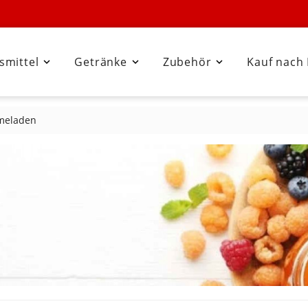
smittel
Getränke
Zubehör
Kauf nach



meladen