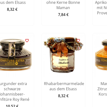
aus dem Elsass
ohne Kerne Bonne
Aprik
Maman
mit N
8,32 €
Preis
Prov
7,84 €
Preis


urgunder extra
Rhabarbermarmelade
Mar
schwarze
aus dem Elsass
Zitru
Johannisbeer-
Kors
8,32 €
Preis
nfitüre Roy René
10,52 €
Preis