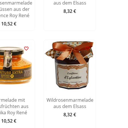
osenmarmelade
aus dem Elsass
üssen aus der
8,32 €
Preis
ence Roy René
10,52 €
Preis


melade mit
Wildrosenmarmelade
sfrüchten aus
aus dem Elsass
ika Roy René
8,32 €
Preis
10,52 €
Preis