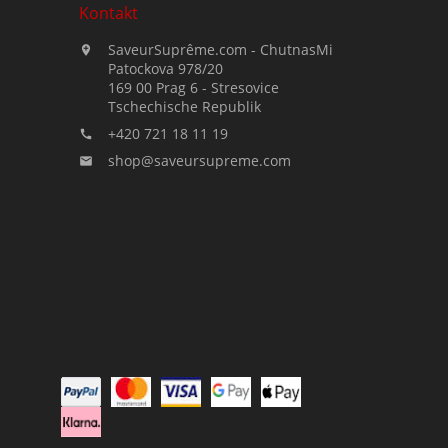
Kontakt
SaveurSuprême.com - ChutnasMi

Patockova 978/20
169 00 Prag 6 - Stresovice
Tschechische Republik
+420 721 18 11 19

shop@saveursupreme.com
