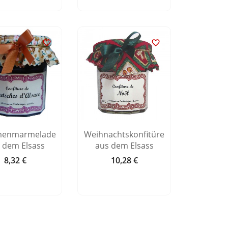


menmarmelade
Weihnachtskonfitüre
 dem Elsass
aus dem Elsass
8,32 €
10,28 €
Preis
Preis