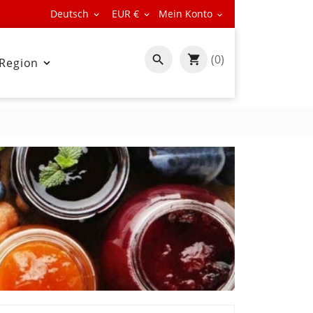
Deutsch
EUR €
Mein Konto



(0)

 Region
