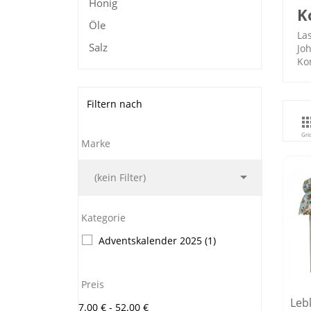
Honig
K
Öle
La
Salz
Jo
Ko
Filtern nach
Gri
Marke

(kein Filter)
Kategorie
Adventskalender 2025
(1)
Preis
Leb
7.00 € - 52.00 €