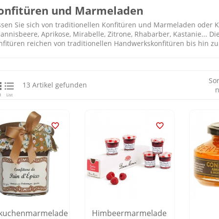
onfitüren und Marmeladen
ssen Sie sich von traditionellen Konfitüren und Marmeladen oder 
hannisbeere, Aprikose, Mirabelle, Zitrone, Rhabarber, Kastanie... 
nfitüren reichen von traditionellen Handwerkskonfitüren bis hin z
Sor


13 Artikel gefunden
n
d
List


kuchenmarmelade
Himbeermarmelade