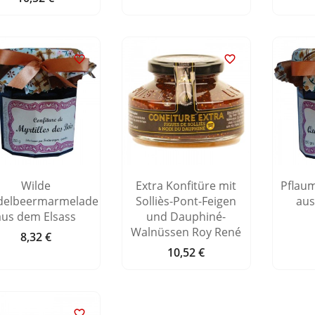


Wilde
Extra Konfitüre mit
Pflau
delbeermarmelade
Solliès-Pont-Feigen
aus
aus dem Elsass
und Dauphiné-
Walnüssen Roy René
8,32 €
Preis
10,52 €
Preis
