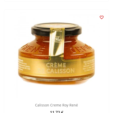

Calisson Creme Roy René
11,72 €
Preis