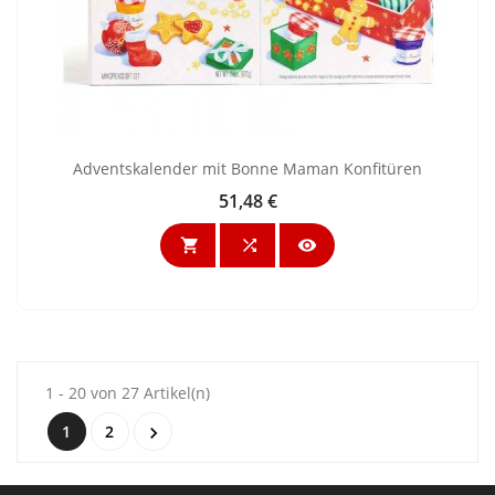
Adventskalender mit Bonne Maman Konfitüren
51,48 €
Preis



1 - 20 von 27 Artikel(n)
1
2
