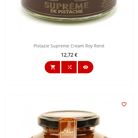
Pistazie Supreme Cream Roy René
12,72 €
Preis



