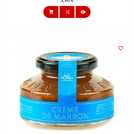
Preis



