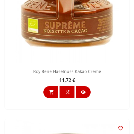
Roy René Haselnuss Kakao Creme
11,72 €
Preis



