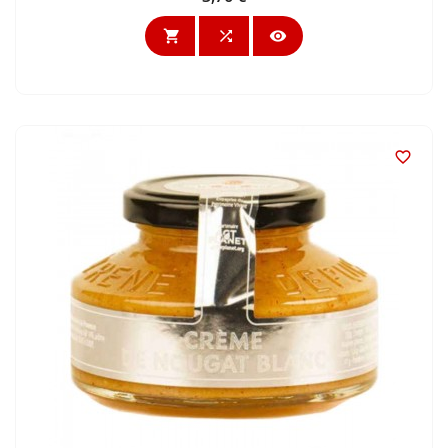



