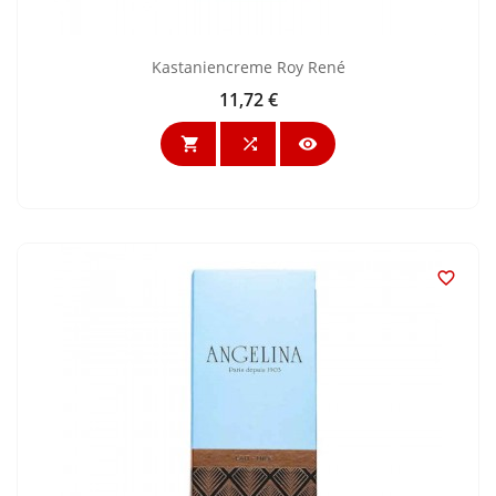
Kastaniencreme Roy René
11,72 €
Preis



