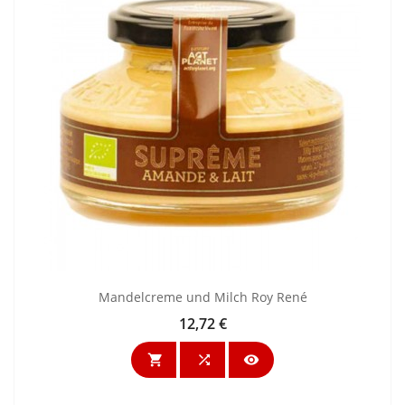
Mandelcreme und Milch Roy René
12,72 €
Preis


