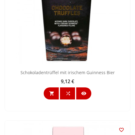
Schokoladentrüffel mit irischem Guinness Bier
9,12 €
Preis



