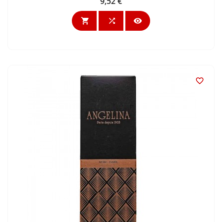
9,52 €
Preis



