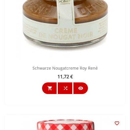
Schwarze Nougatcreme Roy René
11,72 €
Preis



