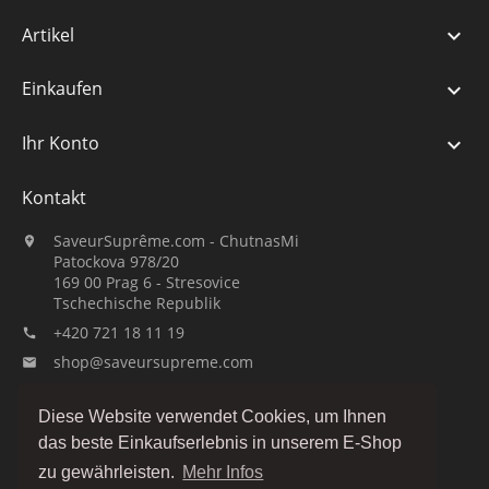
Artikel

Einkaufen

Ihr Konto

Kontakt
SaveurSuprême.com - ChutnasMi

Patockova 978/20
169 00 Prag 6 - Stresovice
Tschechische Republik
+420 721 18 11 19

shop@saveursupreme.com

Guck uns an:
Diese Website verwendet Cookies, um Ihnen
das beste Einkaufserlebnis in unserem E-Shop
zu gewährleisten.
Mehr Infos