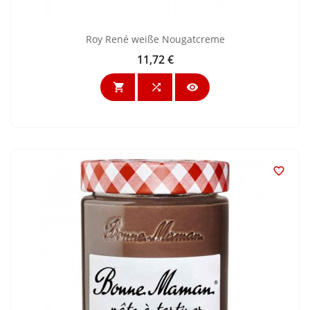
Roy René weiße Nougatcreme
11,72 €
Preis



