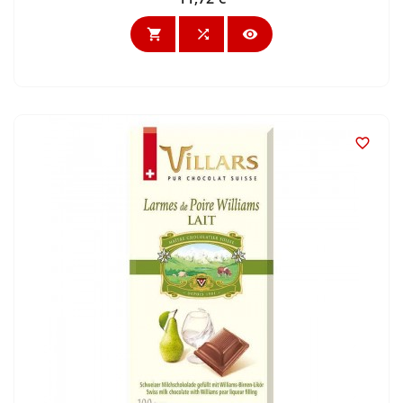



