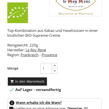
Top-Kombination aus Kakao und Haselnüssen in einer
köstlichen BIO-Supreme-Creme.
Reingewicht: 220g
Hersteller:
Le Roy René
Region:
Frankreich
-
Provence
Menge
In den Warenkorb


Auf Lager - versandfertig
info
Wann erhalte ich die Ware?
local_shipping
Lieferung an eine Adresse von:
Dienstag, 11.