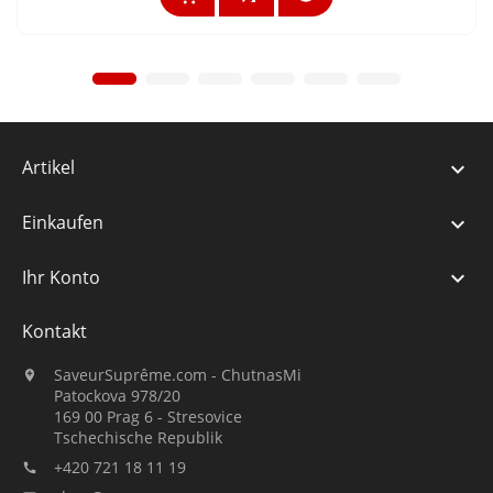
Artikel

Einkaufen

Ihr Konto

Kontakt
SaveurSuprême.com - ChutnasMi

Patockova 978/20
169 00 Prag 6 - Stresovice
Tschechische Republik
+420 721 18 11 19
