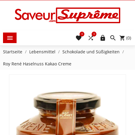
0
0





(0)
Startseite
Lebensmittel
Schokolade und Süßigkeiten
Roy René Haselnuss Kakao Creme