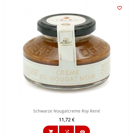

Schwarze Nougatcreme Roy René
11,72 €
Preis


