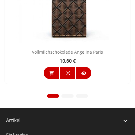
Vollmilchschokolade Angelina Paris
10,60 €
Preis



Artikel
