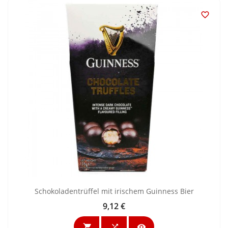

Schokoladentrüffel mit irischem Guinness Bier
9,12 €
Preis


