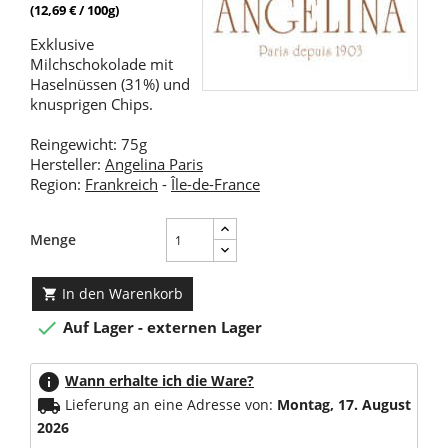
(12,69 € / 100g)
Exklusive
Milchschokolade mit
Haselnüssen (31%) und
knusprigen Chips.
Reingewicht: 75g
Hersteller:
Angelina Paris
Region:
Frankreich
-
Île-de-France
Menge
In den Warenkorb


Auf Lager - externen Lager
info
Wann erhalte ich die Ware?
local_shipping
Lieferung an eine Adresse von:
Montag, 17. August
2026