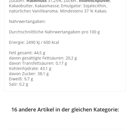
Zutaten:
Haselnuss
31,25%, Zucker,
Vollmilchpulver
,
Kakaobutter, Kakaomasse, Emulgator: Sojalecithin,
natürliches Vanillearoma. Mindestens 37 % Kakao.
Nährwertangaben:
Durchschnittliche Nährwertangaben pro 100 g
Energie: 2490 kJ / 600 kcal
Fett gesamt: 44,5 g
davon gesättigte Fettsäuren: 20,2 g
davon Transfettsäuren: 0,17 g
Kohlenhydrate: 43,1 g
davon Zucker: 38,1 g
Eiweiß: 9,7 g
Salz: 0,2 g
16 andere Artikel in der gleichen Kategorie: