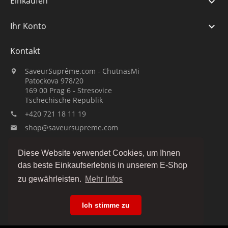
Einkaufen

Ihr Konto

Kontakt
SaveurSuprême.com - ChutnasMi

Patockova 978/20
169 00 Prag 6 - Stresovice
Tschechische Republik
+420 721 18 11 19

shop@saveursupreme.com

Guck uns an:
Diese Website verwendet Cookies, um Ihnen
das beste Einkaufserlebnis in unserem E-Shop
zu gewährleisten.
Mehr Infos
Ich stimme zu