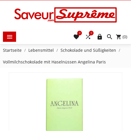
0
0





(0)
Startseite
Lebensmittel
Schokolade und Süßigkeiten
Vollmilchschokolade mit Haselnüssen Angelina Paris