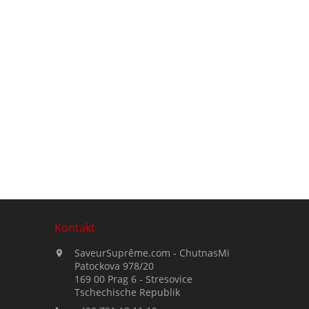
Kontakt
SaveurSuprême.com - ChutnasMi

Patockova 978/20
169 00 Prag 6 - Stresovice
Tschechische Republik