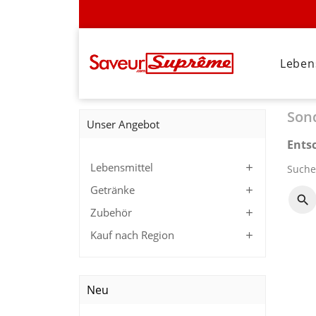
Leben
Son
Unser Angebot
Ents
Lebensmittel

Suche
Getränke

Zubehör

Kauf nach Region

Neu