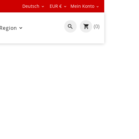
Deutsch
EUR €
Mein Konto



(0)

 Region
