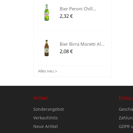
Bier Peroni Chill
Lemon aus...
Preis
2,32 €
Bier Birra Moretti Al...
Preis
2,08 €
Alles neu

Artikel
Einka
Sonderangebot
Geschä
Verkaufshits
Zahlun
Neue Artikel
GDPR u