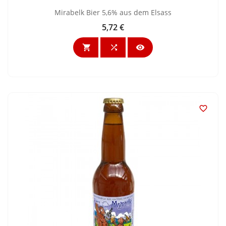
Mirabelk Bier 5,6% aus dem Elsass
5,72 €
Preis



