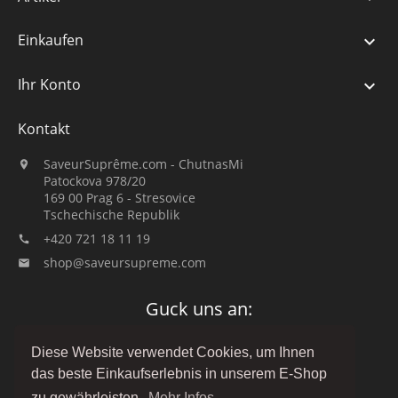
Einkaufen

Ihr Konto

Kontakt
SaveurSuprême.com - ChutnasMi

Patockova 978/20
169 00 Prag 6 - Stresovice
Tschechische Republik
+420 721 18 11 19

shop@saveursupreme.com

Guck uns an:
Diese Website verwendet Cookies, um Ihnen
das beste Einkaufserlebnis in unserem E-Shop
zu gewährleisten.
Mehr Infos