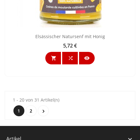
Elsässischer Natursenf mit Honig
5,72 €
Preis



1 - 20 von 31 Artikel(n)
1
2

Artikel
