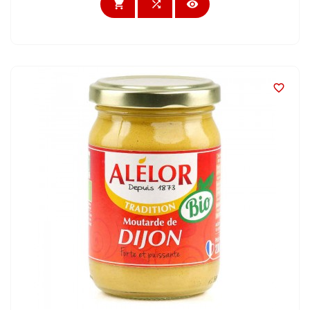



