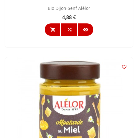
Bio Dijon-Senf Alélor
4,88 €
Preis



