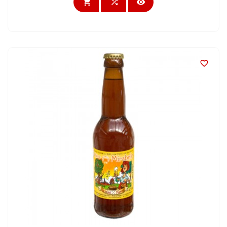



