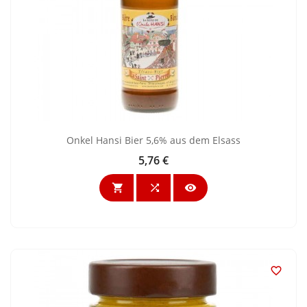
Onkel Hansi Bier 5,6% aus dem Elsass
5,76 €
Preis



