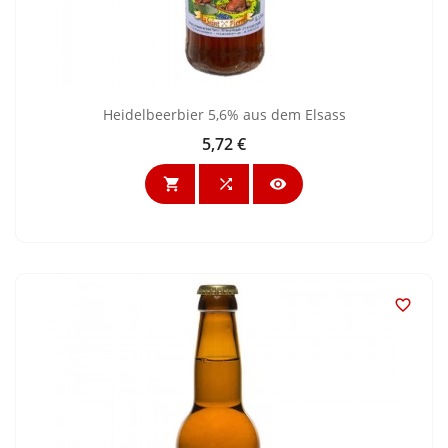
Heidelbeerbier 5,6% aus dem Elsass
5,72 €
Preis



