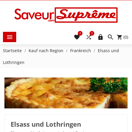
0
0





(0)
Startseite
Kauf nach Region
Frankreich
Elsass und
Lothringen
Elsass und Lothringen