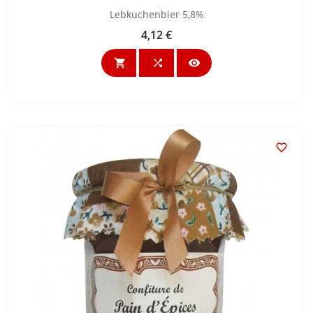
Lebkuchenbier 5,8%
4,12 €
Preis



