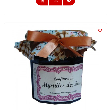



