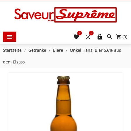
0
0





(0)
Startseite
Getränke
Biere
Onkel Hansi Bier 5,6% aus
dem Elsass