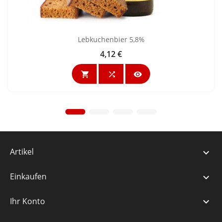
Lebkuchenbier 5,8%
4,12 €
Preis



Artikel

Einkaufen

Ihr Konto
