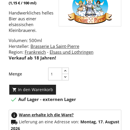
(1,15 € / 100 ml)
Handwerkliches helles
Bier aus einer
elsässischen
Kleinbrauerei.
Volumen: 500ml
Hersteller:
Brasserie La Saint-Pierre
Region:
Frankreich
-
Elsass und Lothringen
Verkauf ab 18 Jahren!
Menge
In den Warenkorb


Auf Lager - externen Lager
info
Wann erhalte ich die Ware?
local_shipping
Lieferung an eine Adresse von:
Montag, 17. August
2026