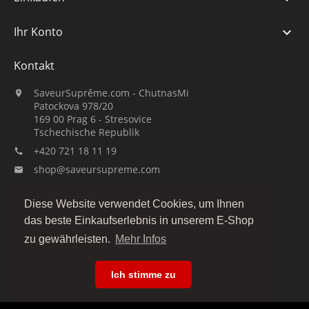
Ihr Konto

Kontakt
SaveurSuprême.com - ChutnasMi

Patockova 978/20
169 00 Prag 6 - Stresovice
Tschechische Republik
+420 721 18 11 19

shop@saveursupreme.com

Guck uns an:
Diese Website verwendet Cookies, um Ihnen
das beste Einkaufserlebnis in unserem E-Shop
zu gewährleisten.
Mehr Infos
Ich stimme zu