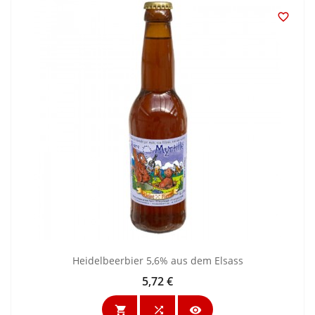

Heidelbeerbier 5,6% aus dem Elsass
5,72 €
Preis


