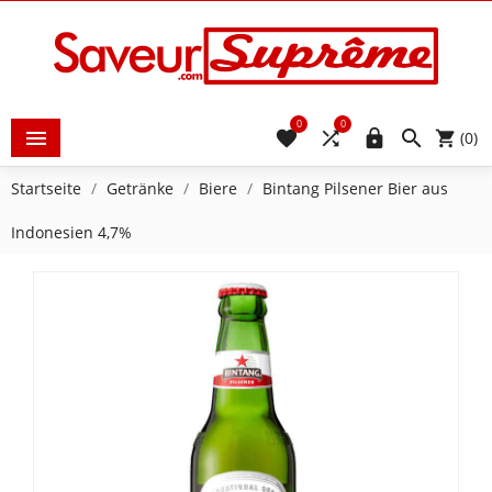
0
0





(0)
Startseite
Getränke
Biere
Bintang Pilsener Bier aus
Indonesien 4,7%