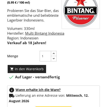
(0,95 € / 100 ml)
Probieren Sie das Star-Bier, das
emblematische und beliebteste
Lagerbier Indonesiens.
Volumen: 330ml
Hersteller:
Multi Bintang Indonesia
Region: Indonesien
Verkauf ab 18 Jahren!
Menge
In den Warenkorb


Auf Lager - versandfertig
info
Wann erhalte ich die Ware?
local_shipping
Lieferung an eine Adresse von:
Mittwoch, 12.
August 2026