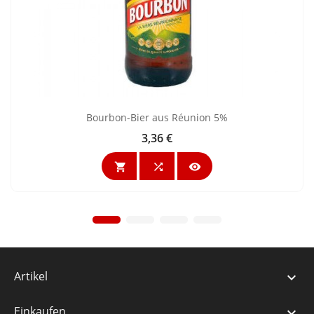
Bourbon-Bier aus Réunion 5%
3,36 €
Preis



Artikel

Einkaufen
