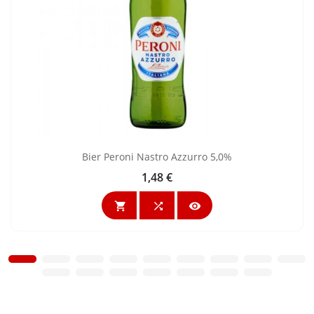
Bier Peroni Nastro Azzurro 5,0%
1,48 €
Preis


