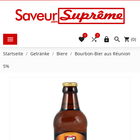
0
0





(0)
Startseite
Getränke
Biere
Bourbon-Bier aus Réunion
5%