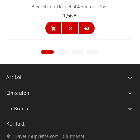
Bier Pilsner Urquell 4,4% in der Dose
1,56 €
Preis



Artikel

Einkaufen

Ihr Konto

Kontakt
SaveurSuprême.com - ChutnasMi
