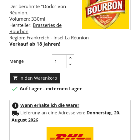
Der berühmte "Dodo" von
Réunion.
Volumen: 330ml
Hersteller:
Brasseries de
Bourbon
Region:
Frankreich
-
Insel La Réunion
Verkauf ab 18 Jahren!
Menge
In den Warenkorb


Auf Lager - externen Lager
info
Wann erhalte ich die Ware?
local_shipping
Lieferung an eine Adresse von:
Donnerstag, 20.
August 2026