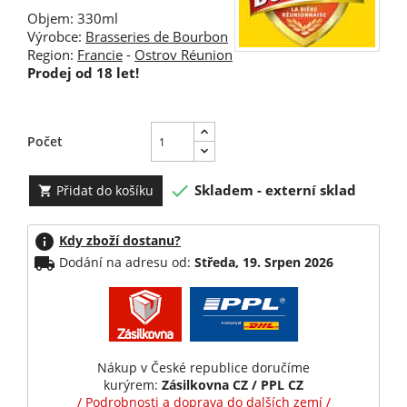
Objem: 330ml
Výrobce:
Brasseries de Bourbon
Region:
Francie
-
Ostrov Réunion
Prodej od 18 let!
Počet

Skladem - externí sklad
Přidat do košíku

info
Kdy zboží dostanu?
local_shipping
Dodání na adresu od:
Středa, 19. Srpen 2026
Nákup v České republice doručíme
kurýrem:
Zásilkovna CZ / PPL CZ
/ Podrobnosti a doprava do dalších zemí /