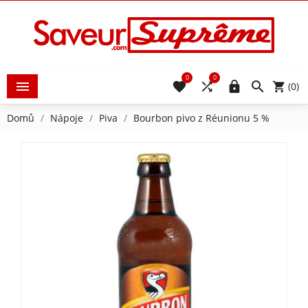
0
0





(0)
Domů
Nápoje
Piva
Bourbon pivo z Réunionu 5 %