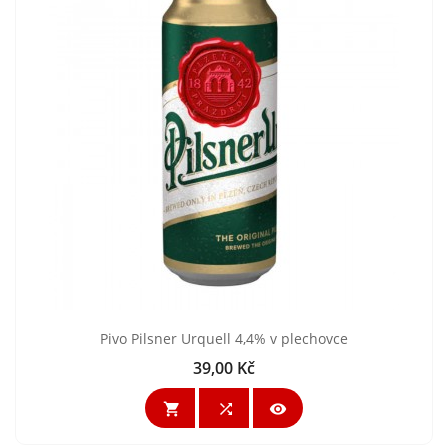
Pivo Pilsner Urquell 4,4% v plechovce
39,00 Kč
Cena


