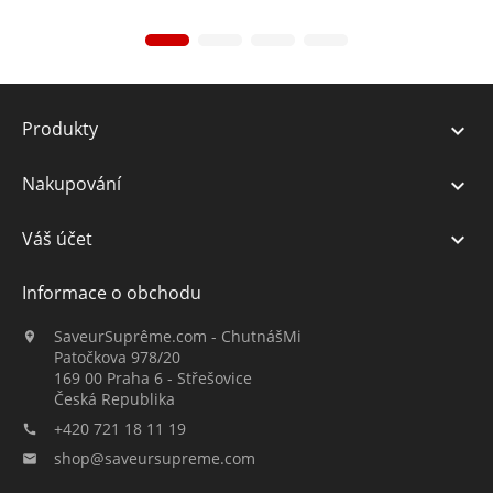
Produkty

Nakupování

Váš účet

Informace o obchodu
SaveurSuprême.com - ChutnášMi

Patočkova 978/20
169 00 Praha 6 - Střešovice
Česká Republika
+420 721 18 11 19

shop@saveursupreme.com
