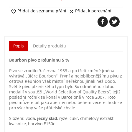
Přidat do seznamu přání
Přidat k porovnání


Popis
Detaily produktu
Bourbon pivo z Réunionu 5 %
Pivo se zrodilo 9. června 1953 a po třetí změně jména
vyhrává „Bière Bourbon“. První a nejoblíbenějšímu pivu z
ostrova Réunion však místní neřeknou jinak než Dodo.
Světlé pivo plzeňského typu bylo 5x odměněno zlatou
medailí v soutěži „World Selection of Quality Beers“, jejíž
poslední ročník se konal v Barceloně v roce 2007. Toto
pivo můžete pít jako aperitiv nebo během večeře, hodí se
pro všechny vaše přátelské chvíle.
Složení: voda,
ječný slad
, rýže, cukr, chmelový extrakt,
kvasnice, barvivo E150c