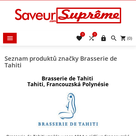
0
0





(0)
Seznam produktů značky Brasserie de
Tahiti
Brasserie de Tahiti
Tahiti, Francouzská Polynésie