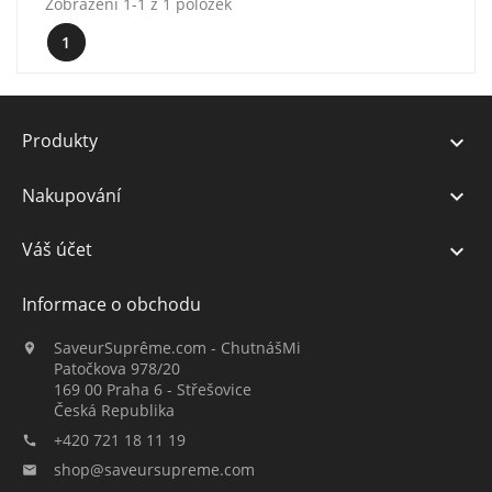
Zobrazení 1-1 z 1 položek
1
Produkty

Nakupování

Váš účet

Informace o obchodu
SaveurSuprême.com - ChutnášMi

Patočkova 978/20
169 00 Praha 6 - Střešovice
Česká Republika
+420 721 18 11 19

shop@saveursupreme.com
