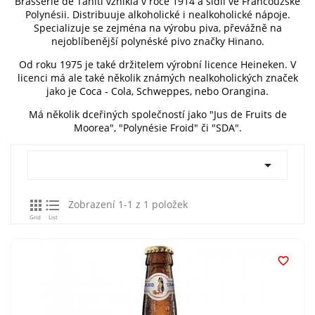
Brasserie de Tahiti vznikla v roce 1914 a sídlí ve Francouzské
Polynésii. Distribuuje alkoholické i nealkoholické nápoje.
Specializuje se zejména na výrobu piva, převážně na
nejoblíbenější polynéské pivo značky Hinano.
Od roku 1975 je také držitelem výrobní licence Heineken. V
licenci má ale také několik známých nealkoholických značek
jako je Coca - Cola, Schweppes, nebo Orangina.
Má několik dceřiných společností jako "Jus de Fruits de
Moorea", "Polynésie Froid" či "SDA".



Zobrazení 1-1 z 1 položek
Grid
List
