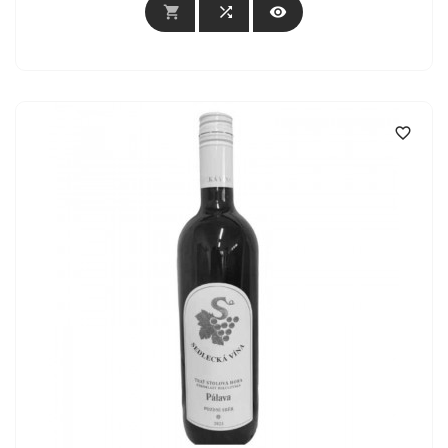



