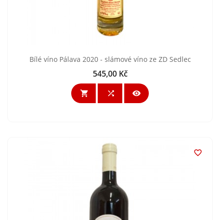
Bílé víno Pálava 2020 - slámové víno ze ZD Sedlec
545,00 Kč
Cena



