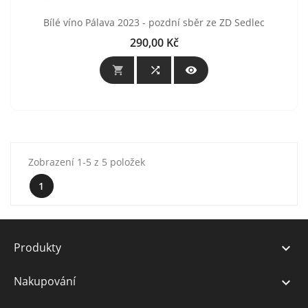
Bílé víno Pálava 2023 - pozdní sběr ze ZD Sedlec
290,00 Kč
Cena



Zobrazení 1-5 z 5 položek
1
Produkty

Nakupování
