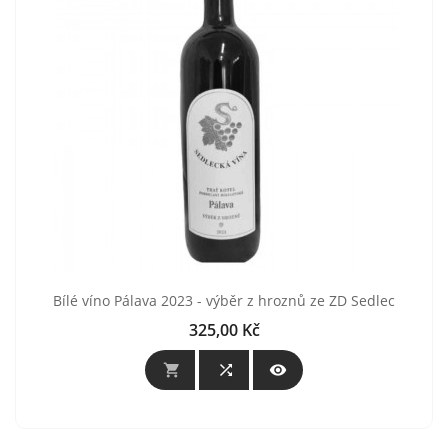
Bílé víno Pálava 2023 - výběr z hroznů ze ZD Sedlec
325,00 Kč
Cena


