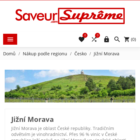
0
0





(0)
Domů
Nákup podle regionu
Česko
Jižní Morava
Jižní Morava
Jižní Morava je oblast České republiky. Tradičním
odvětvím je vinohradnictví. Přes 96 % vinic v České