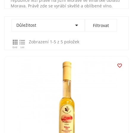
republice leží právě na jižní Moravě ve vinařské oblasti
Morava. Právě zde se vyrábí skvělé a oblíbené víno.

Důležitost
Filtrovat


Zobrazení 1-5 z 5 položek
Grid
List
