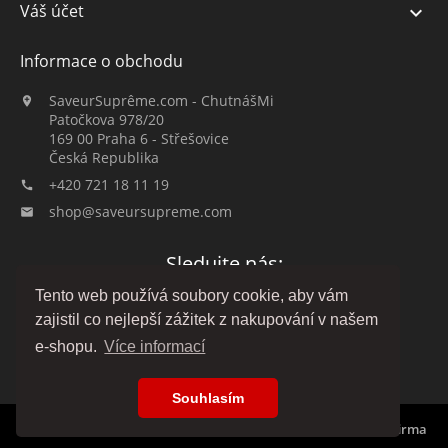
Váš účet

Informace o obchodu
SaveurSuprême.com - ChutnášMi

Patočkova 978/20
169 00 Praha 6 - Střešovice
Česká Republika
+420 721 18 11 19

shop@saveursupreme.com

Sledujte nás:
Tento web používá soubory cookie, aby vám
zajistil co nejlepší zážitek z nakupování v našem
e-shopu.
Více informací
Souhlasím
© 2019-2026 :: SaveurSuprême.com od ChutnášMi :: rodinná firma