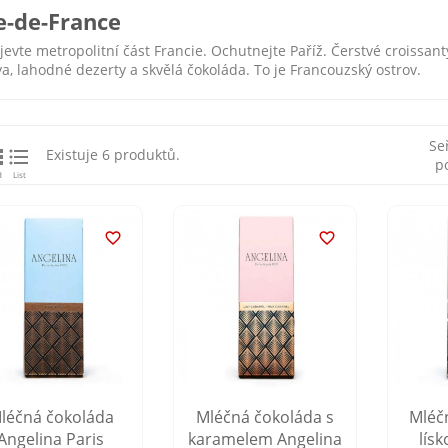
le-de-France
jevte metropolitní část Francie. Ochutnejte Paříž. Čerstvé croissan
va, lahodné dezerty a skvělá čokoláda. To je Francouzský ostrov.
Se


Existuje 6 produktů.
p
d
List


léčná čokoláda
Mléčná čokoláda s
Mléč
Angelina Paris
karamelem Angelina
lís