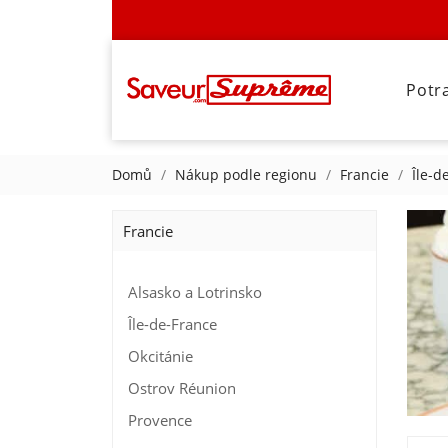
Potr
Domů
Nákup podle regionu
Francie
Île-d
Francie
Alsasko a Lotrinsko
Île-de-France
Okcitánie
Ostrov Réunion
Provence