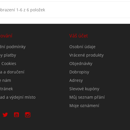
brazení 1-6 z 6 položek
ování
Váš účet
ní podmínky
Osobní údaje
y platby
Vrácené produkty
 Cookies
Objednávky
a a doručení
Dobropisy
e nám
Adresy
tránek
Slevové kupóny
ad a výdejní místo
Můj seznam přání
Moje oznámení