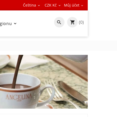
Čeština
CZK Kč
Můj účet



(0)

egionu
