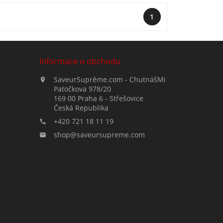
1
Informace o obchodu
SaveurSuprême.com - ChutnášMi

Patočkova 978/20
169 00 Praha 6 - Střešovice
Česká Republika
+420 721 18 11 19

shop@saveursupreme.com
