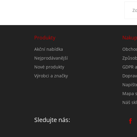
Zo
Produkty
Nakup
Akční nabídka
Obchod
Nejprodávanější
Způsob
Nové produkty
GDPR a
Výrobci a značky
Doprav
Napišt
Mapa s
Náš skl
Sledujte nás: