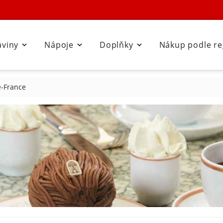
aviny
Nápoje
Doplňky
Nákup podle r



e-France