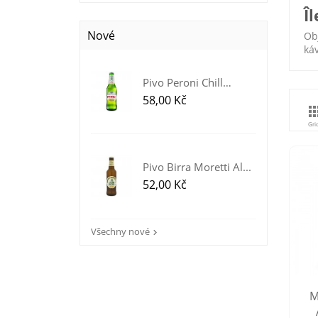
Î
Nové
Ob
ká
Pivo Peroni Chill
Lemon z...
Cena
58,00 Kč
Gri
Pivo Birra Moretti Al...
Cena
52,00 Kč
Všechny nové

M