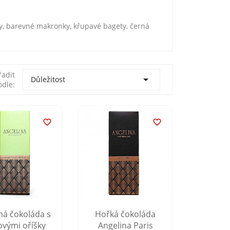
ty, barevné makronky, křupavé bagety, černá
řadit

Důležitost
odle:


ná čokoláda s
Hořká čokoláda
kovými oříšky
Angelina Paris