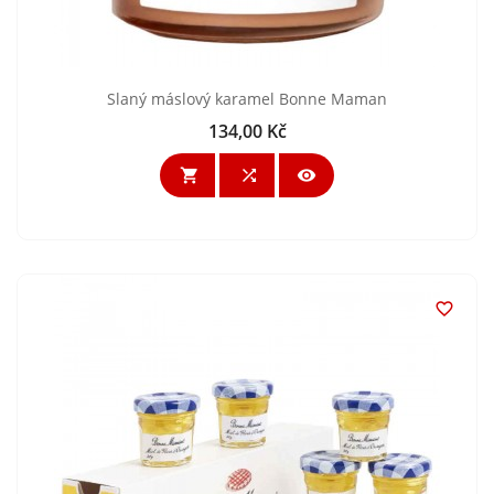
Slaný máslový karamel Bonne Maman
134,00 Kč
Cena



