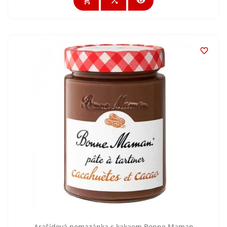




Arašídová pomazánka s kakaem Bonne Maman