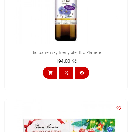
Bio panenský lněný olej Bio Planète
194,00 Kč
Cena



