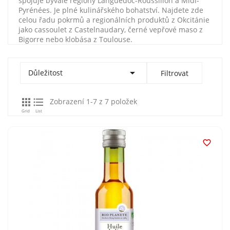
spojuje bývalé regiony Languedoc-Roussillon a Midi-
Pyrénées. Je plné kulinářského bohatství. Najdete zde
celou řadu pokrmů a regionálních produktů z Okcitánie
jako cassoulet z Castelnaudary, černé vepřové maso z
Bigorre nebo klobása z Toulouse.

Důležitost
Filtrovat


Zobrazení 1-7 z 7 položek
Grid
List
