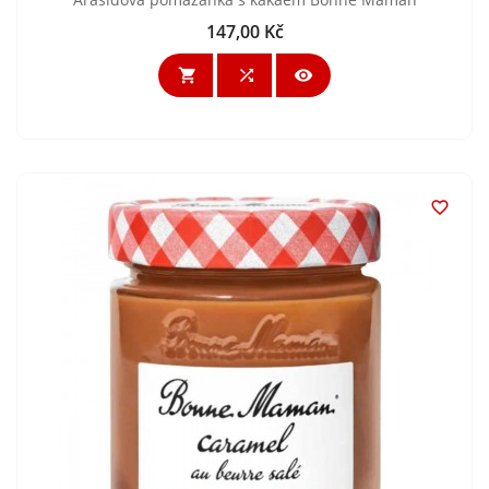
147,00 Kč
Cena



