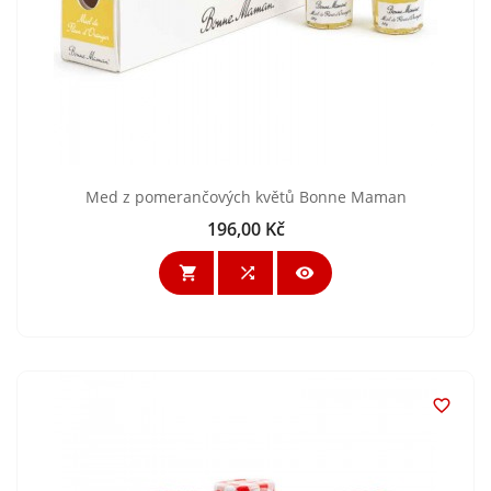
Med z pomerančových květů Bonne Maman
196,00 Kč
Cena



