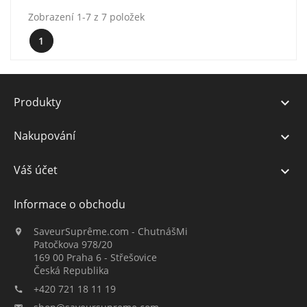
Zobrazení 1-7 z 7 položek
1
Produkty

Nakupování

Váš účet

Informace o obchodu
SaveurSuprême.com - ChutnášMi

Patočkova 978/20
169 00 Praha 6 - Střešovice
Česká Republika
+420 721 18 11 19
