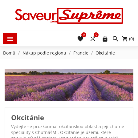
0
0





(0)
Domů
Nákup podle regionu
Francie
Okcitánie
Okcitánie
Vydejte se prozkoumat okcitánskou oblast a její chutné
speciality s ChutnášMi. Okcitánie je území, které