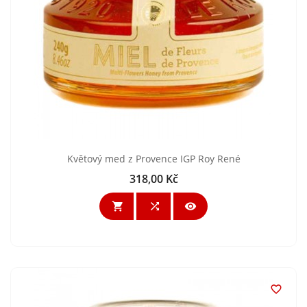
Květový med z Provence IGP Roy René
318,00 Kč
Cena



