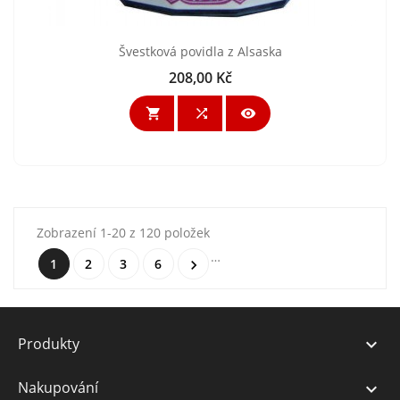
Švestková povidla z Alsaska
208,00 Kč
Cena



Zobrazení 1-20 z 120 položek
…
1
2
3
6

Produkty

Nakupování
