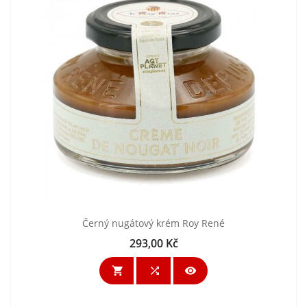
Černý nugátový krém Roy René
293,00 Kč
Cena


