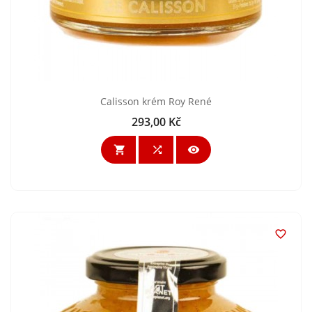
Calisson krém Roy René
293,00 Kč
Cena



