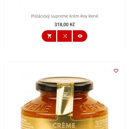
Pistáciový supreme krém Roy René
318,00 Kč
Cena



