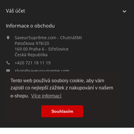
Váš účet

Informace o obchodu
SaveurSuprême.com - ChutnášMi

Patočkova 978/20
169 00 Praha 6 - Střešovice
Česká Republika
+420 721 18 11 19

shop@saveursupreme.com

Tento web používá soubory cookie, aby vám
Sledujte nás:
zajistil co nejlepší zážitek z nakupování v našem
e-shopu.
Více informací
Souhlasím