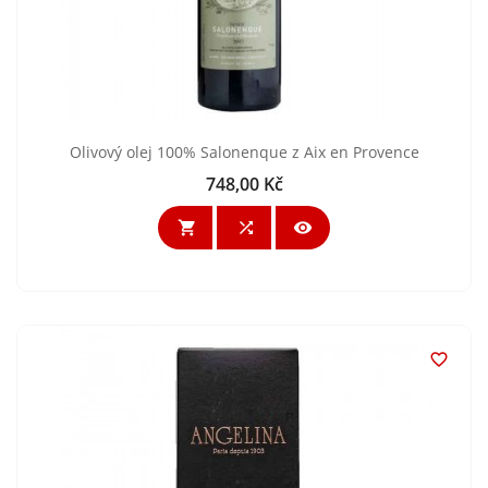
Olivový olej 100% Salonenque z Aix en Provence
748,00 Kč
Cena



