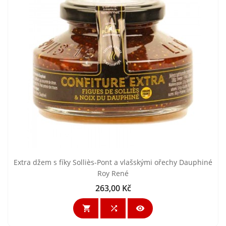
Extra džem s fíky Solliès-Pont a vlašskými ořechy Dauphiné
Roy René
263,00 Kč
Cena


