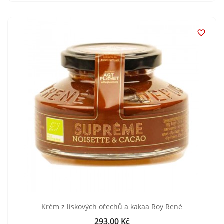

Krém z lískových ořechů a kakaa Roy René
293,00 Kč
Cena