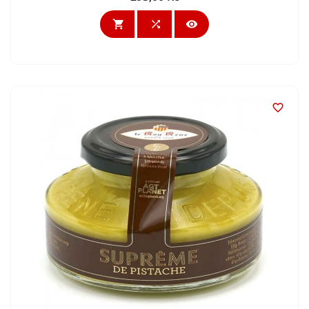



