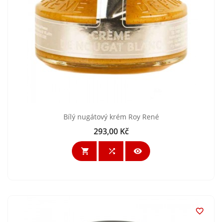
Bílý nugátový krém Roy René
293,00 Kč
Cena



