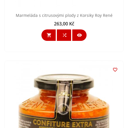
Marmeláda s citrusovými plody z Korsiky Roy René
263,00 Kč
Cena



