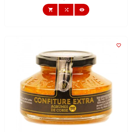



