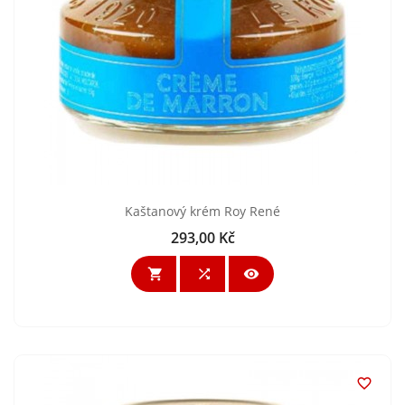
Kaštanový krém Roy René
293,00 Kč
Cena



