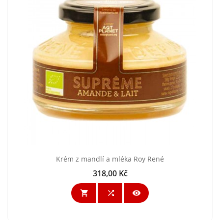
Krém z mandlí a mléka Roy René
318,00 Kč
Cena


