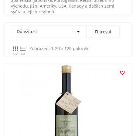
Španělska, Japonska, Portugalska, Řecka, Středního
východu, Jižní Ameriky, USA, Kanady a dalších zemí
světa a jejich regionů.

Důležitost
Filtrovat


Zobrazení 1-20 z 120 položek
Grid
List
