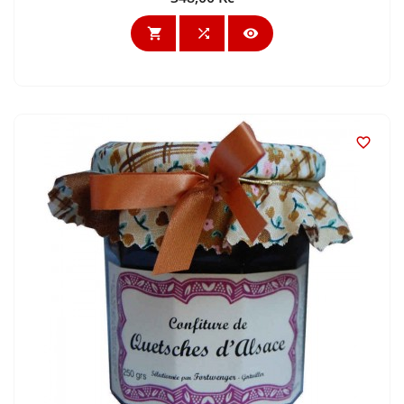



