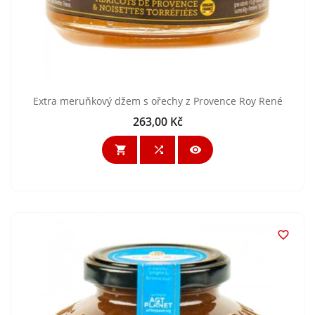
Extra meruňkový džem s ořechy z Provence Roy René
263,00 Kč
Cena



