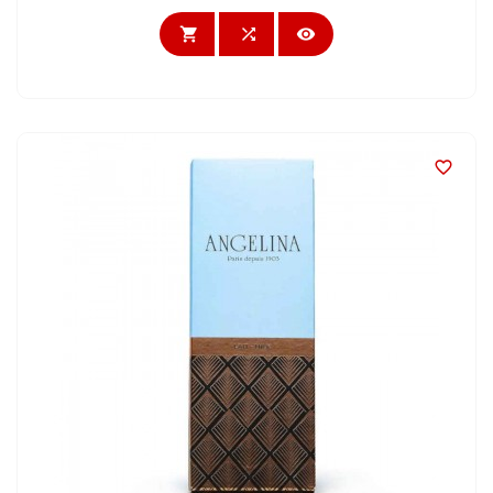



