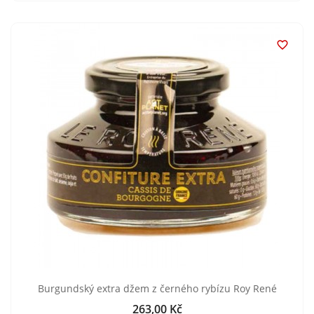

Burgundský extra džem z černého rybízu Roy René
263,00 Kč
Cena