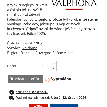
Kdyby si nejlepší cukráři
a čokolatiéři na světě
mohli vybrat adventní
kalendář, byl by to tento, protože byl vyroben ze stejně
vynikající čokolády, jakou používají ve svých
kuchyních. Odpočítávání do Vánoc ještě nikdy nebylo
tak luxusní. Edice 2025.
Čistá hmotnost: 190g
Výrobce:
Valrhona
Region:
Francie
- Auvergne-Rhône-Alpes
Počet
Vyprodáno
Přidat do košíku


info
Kdy zboží dostanu?
local_shipping
Dodání na adresu od:
Úterý, 18. Srpen 2026