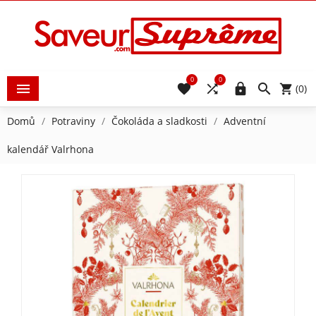
0
0





(0)
Domů
Potraviny
Čokoláda a sladkosti
Adventní
kalendář Valrhona