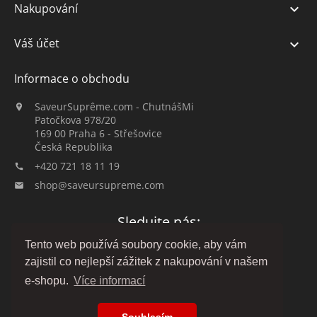
Nakupování

Váš účet

Informace o obchodu
SaveurSuprême.com - ChutnášMi

Patočkova 978/20
169 00 Praha 6 - Střešovice
Česká Republika
+420 721 18 11 19

shop@saveursupreme.com

Sledujte nás:
Tento web používá soubory cookie, aby vám
zajistil co nejlepší zážitek z nakupování v našem
e-shopu.
Více informací