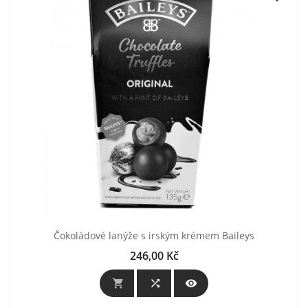
Čokoládové lanýže s irským krémem Baileys
246,00 Kč
Cena


