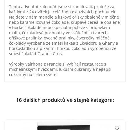
Tento adventní kalendář jsme si zamilovali, protože za
každými z 24 dvířek je celá řada exluzivních pochoutek.
Najdete v něm mandle a lískové oříšky obalené v mléčné
nebo karamelizované čokoládě, křupavé cereálie obalené
v hořké čokoládě nebo speciální polevě s přídavkem
malin, čokoládové pochoutky ve svátečních tvarech,
oříškové pralinky, ovocné pralinky, čtverečky mléčné
čokolády vyrobené ze směsi kakaa z Ekvádoru a Ghany a
hořkosladkou a pikantní hořkou čokoládu vyrobenou ze
směsi čokolád Grands Crus.
Výrobky Valrhona z Francie si vybírají restaurace s
michelinskými hvězdami, luxusní cukrárny a nejlepší
cukrárny na celém světě.
16 dalších produktů ve stejné kategorii:
