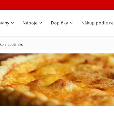
aviny
Nápoje
Doplňky
Nákup podle r



ko a Lotrinsko