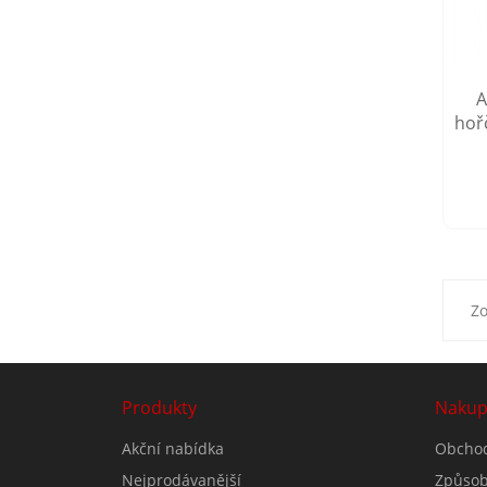
A
hoř
Zo
Produkty
Nakup
Akční nabídka
Obchod
Nejprodávanější
Způsob