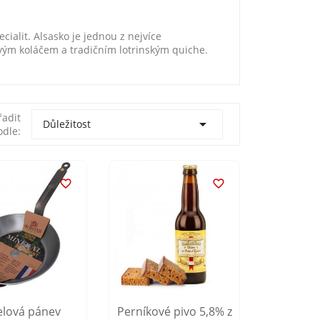
cialit. Alsasko je jednou z nejvíce
vým koláčem a tradičním lotrinským quiche.
řadit

Důležitost
odle:


elová pánev
Perníkové pivo 5,8% z