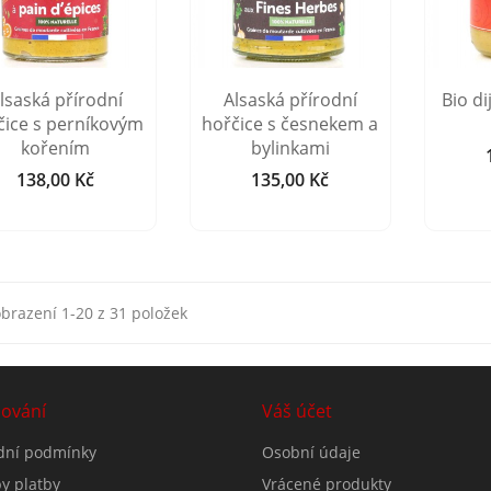
lsaská přírodní
Alsaská přírodní
Bio d
čice s perníkovým
hořčice s česnekem a
kořením
bylinkami
138,00 Kč
135,00 Kč
Cena
Cena
brazení 1-20 z 31 položek
ování
Váš účet
ní podmínky
Osobní údaje
y platby
Vrácené produkty