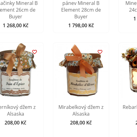
lačinky Mineral B
pánev Mineral B
Mine
lement 26cm de
Element 28cm de
24
Buyer
Buyer
1
1 268,00 Kč
1 798,00 Kč
Cena
Cena


erníkový džem z
Mirabelkový džem z
Rebar
Alsaska
Alsaska
208,00 Kč
208,00 Kč
Cena
Cena