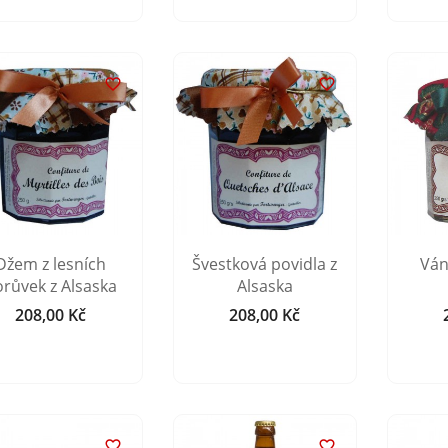


Džem z lesních
Švestková povidla z
Ván
orůvek z Alsaska
Alsaska
208,00 Kč
208,00 Kč
Cena
Cena

