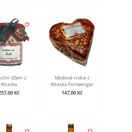


oční džem z
Medové srdce z
Alsaska
Alsaska Fortwenger
257,00 Kč
147,00 Kč
Cena
Cena

