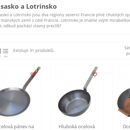
lsasko a Lotrinsko
asko a Lotrinsko jsou dva regiony severní Francie plné chutných spe
rmánských zemí z celé Francie. Lotrinsko je známé svým mirabelko
e, odkud pochází slavný preclík?
Se


Existuje 31 produktů.
p
d
List


celová pánev na
Hluboká ocelová
Oc