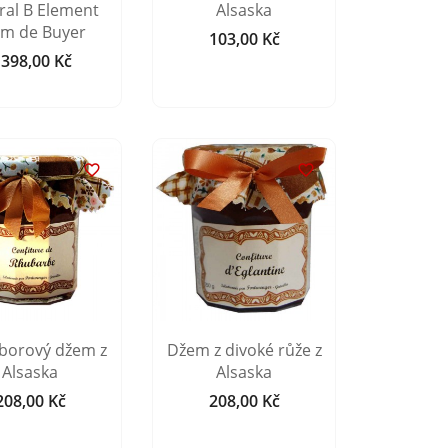
ral B Element
Alsaska
cm de Buyer
103,00 Kč
Cena
 398,00 Kč
Cena


borový džem z
Džem z divoké růže z
Alsaska
Alsaska
208,00 Kč
208,00 Kč
Cena
Cena