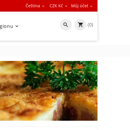
Čeština
CZK Kč
Můj účet



(0)

egionu
