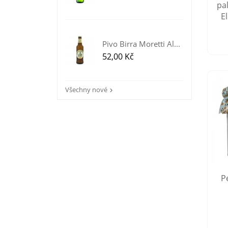
pa
E
Pivo Birra Moretti Al...
Cena
52,00 Kč
Všechny nové

P