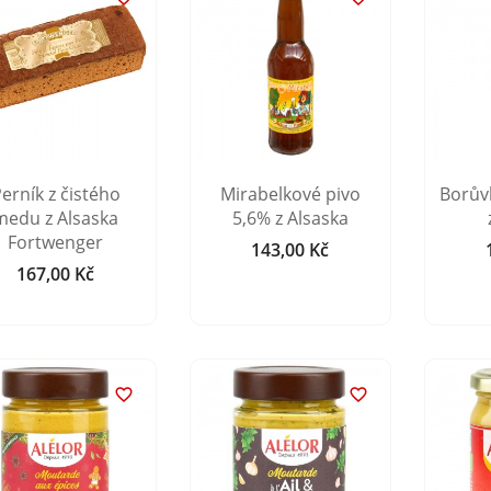
erník z čistého
Mirabelkové pivo
Borův
medu z Alsaska
5,6% z Alsaska
Fortwenger
143,00 Kč
Cena
167,00 Kč
Cena

