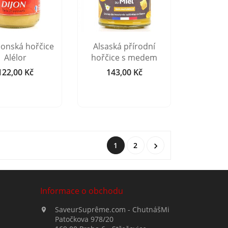
ijonská hořčice
Alsaská přírodní
Alélor
hořčice s medem
122,00 Kč
143,00 Kč
Cena
Cena
1
2

Informace o obchodu
SaveurSuprême.com - ChutnášMi

Patočkova 978/20