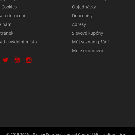
 Cookies
Objednávky
a a doručení
Dobropisy
e nám
Adresy
tránek
Slevové kupóny
ad a výdejní místo
Můj seznam přání
Moje oznámení
© 2019-2026 :: SaveurSuprême.com od ChutnášMi :: rodinná firma