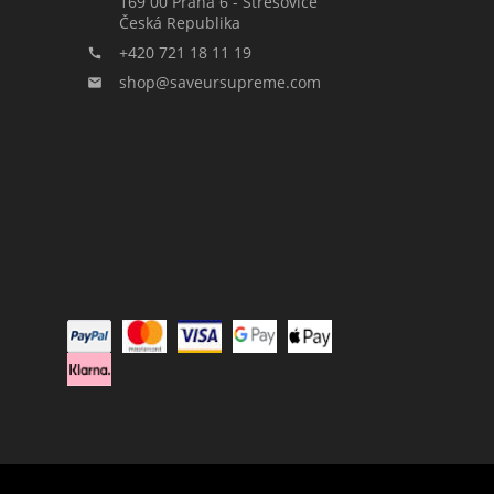
169 00 Praha 6 - Střešovice
Česká Republika
+420 721 18 11 19

shop@saveursupreme.com
