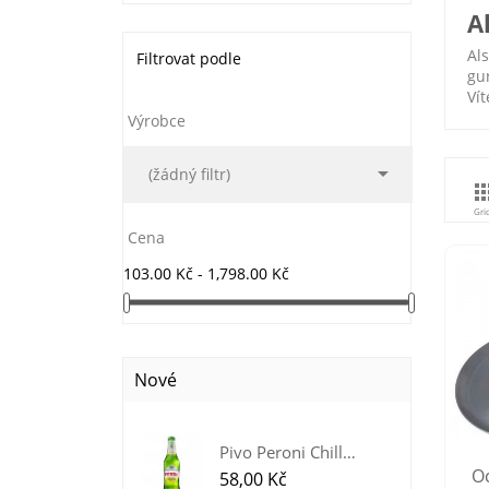
A
Als
Filtrovat podle
gu
Vít
Výrobce

(žádný filtr)
Gri
Cena
103.00 Kč - 1,798.00 Kč
Nové
Pivo Peroni Chill
O
Lemon z...
Cena
58,00 Kč